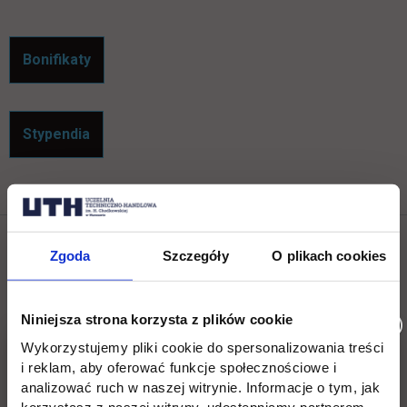
link otwiera się w nowej karcie
Bonifikaty
link otwiera się w nowej karcie
Stypendia
Zgoda
Szczegóły
O plikach cookies
Social & media UTH
Zobacz, co u nas słychać
All
Niniejsza strona korzysta z plików cookie
Filter network
:
Wykorzystujemy pliki cookie do spersonalizowania treści
i reklam, aby oferować funkcje społecznościowe i
analizować ruch w naszej witrynie. Informacje o tym, jak
korzystasz z naszej witryny, udostępniamy partnerom