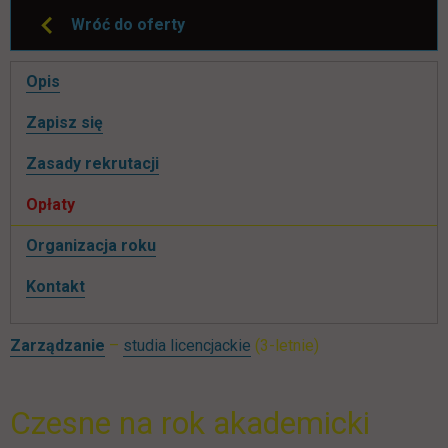
Wróć do oferty
Pomiń
Opis
nawigacje
link otwiera się w nowej karcie
Zapisz się
Zasady rekrutacji
Opłaty
Organizacja roku
Kontakt
Zarządzanie
–
studia licencjackie
(3-letnie)
Czesne na rok akademicki