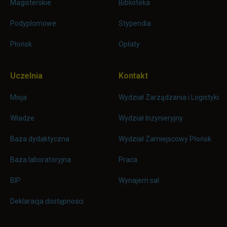
Magisterskie
Biblioteka
Podyplomowe
Stypendia
Płońsk
Opłaty
Uczelnia
Kontakt
Misja
Wydział Zarządzania i Logistyki
Władze
Wydział Inżynieryjny
Baza dydaktyczna
Wydział Zamiejscowy Płońsk
link otwiera się w nowej karc
Baza laboratoryjna
Praca
link otwiera się w nowej karcie
BIP
Wynajem sal
Deklaracja dostępności