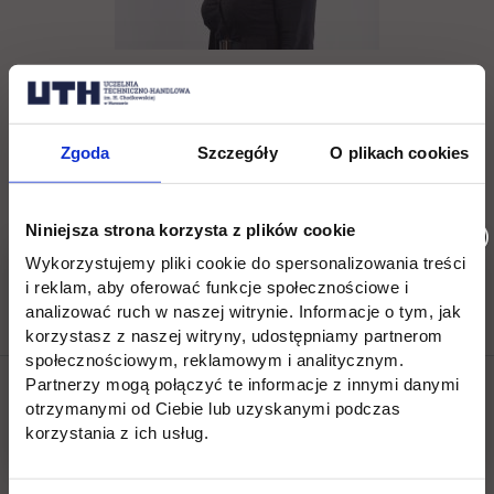
Agnieszka Bliszczak
Zgoda
Szczegóły
O plikach cookies
tel. (22) 262 88 88,
Niniejsza strona korzysta z plików cookie
rekrutacja@uth.edu.pl
Wykorzystujemy pliki cookie do spersonalizowania treści
i reklam, aby oferować funkcje społecznościowe i
analizować ruch w naszej witrynie. Informacje o tym, jak
korzystasz z naszej witryny, udostępniamy partnerom
społecznościowym, reklamowym i analitycznym.
Partnerzy mogą połączyć te informacje z innymi danymi
Social & media UTH
otrzymanymi od Ciebie lub uzyskanymi podczas
korzystania z ich usług.
Zobacz, co u nas słychać
All
Filter network
: