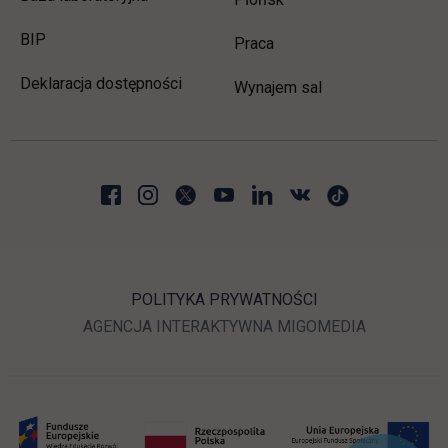
link otwiera się w nowej karcie
BIP
link otwiera się w nowej 
Praca
Deklaracja dostępności
Wynajem sal
POLITYKA PRYWATNOŚCI
LINK OTWIERA SIĘ W N
LINK OTWI
AGENCJA INTERAKTYWNA
MIGOMEDIA