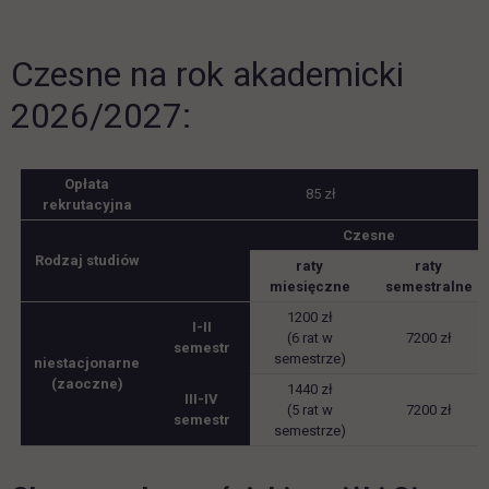
Czesne na rok akademicki
2026/2027:
Opłata
85 zł
rekrutacyjna
Czesne
Rodzaj studiów
raty
raty
miesięczne
semestralne
1200 zł
I-II
(6 rat w
7200 zł
semestr
semestrze)
niestacjonarne
(zaoczne)
1440 zł
III-IV
(5 rat w
7200 zł
semestr
semestrze)