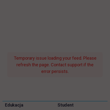
Temporary issue loading your feed. Please
refresh the page. Contact support if the
error persists.
Informacje w stopce
Pomiń
Edukacja
Student