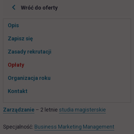
Wróć do oferty
Pomiń
Opis
nawigacje
link otwiera się w nowej karcie
Zapisz się
Zasady rekrutacji
Opłaty
Organizacja roku
Kontakt
Zarządzanie
– 2 letnie
studia magisterskie
Specjalność:
Business Marketing Management