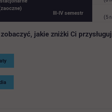
estacjonarne
(zaoczne)
III-IV semestr
(5 
zobaczyć, jakie zniżki Ci przysługu
link otwiera się w nowej karcie
aty
link otwiera się w nowej karcie
dia