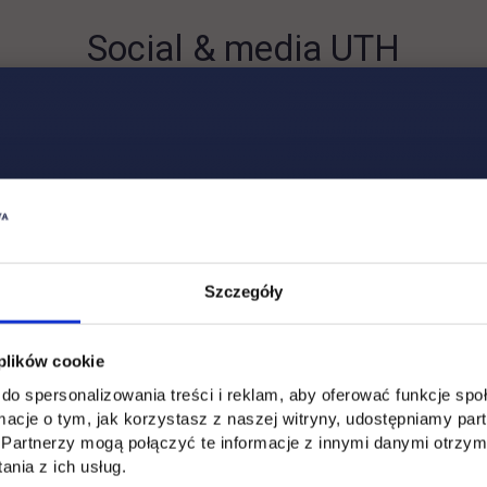
Social & media UTH
Zobacz, co u nas słychać
All
Filter network
:
Szczegóły
 plików cookie
do spersonalizowania treści i reklam, aby oferować funkcje sp
ormacje o tym, jak korzystasz z naszej witryny, udostępniamy p
Partnerzy mogą połączyć te informacje z innymi danymi otrzym
nia z ich usług.