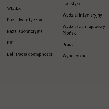
Logistyki
Władze
Wydział Inżynieryjny
Baza dydaktyczna
Wydział Zamiejscowy
Baza laboratoryjna
Płońsk
link otwiera się w nowej karcie
BIP
link otwiera się w
Praca
Deklaracja dostępności
Wynajem sal