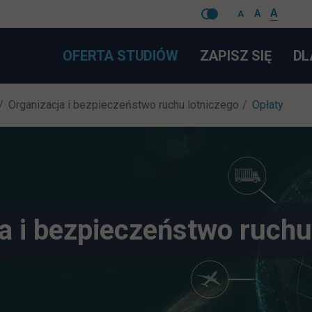
A
A
A
Pomiń
LINK 
OFERTA STUDIÓW
ZAPISZ SIĘ
DL
nawigacje
Organizacja i bezpieczeństwo ruchu lotniczego
Opłaty
a i bezpieczeństwo ruchu