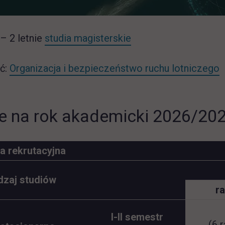
– 2 letnie
studia magisterskie
ć:
Organizacja i bezpieczeństwo ruchu lotniczego
e na rok akademicki 2026/202
a rekrutacyjna
zaj studiów
r
I-II semestr
(6 