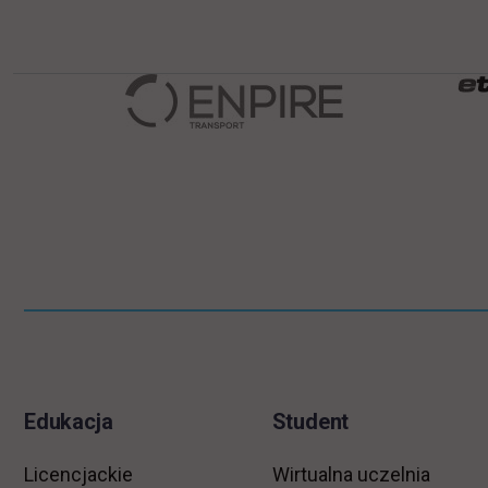
Pomiń
Informacje w stopce
stopkę
Edukacja
Student
Licencjackie
Wirtualna uczelnia