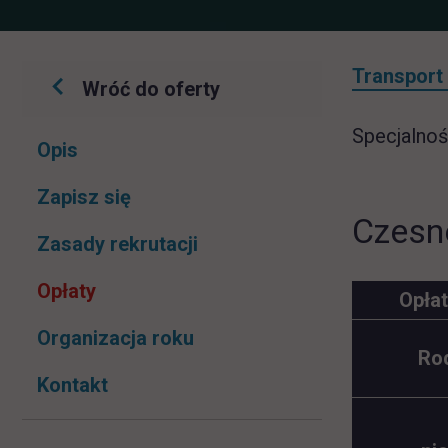
Transport
Wróć do oferty
Specjalnoś
Pomiń
Opis
nawigacje
link otwiera się w nowej karcie
Zapisz się
Czesn
Zasady rekrutacji
Opłaty
Opłat
Organizacja roku
Rod
Kontakt