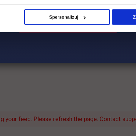
Spersonalizuj
Z
 your feed. Please refresh the page. Contact suppor