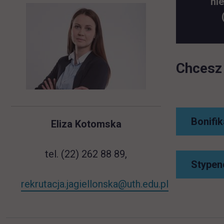
ni
Chcesz 
Bonifik
Eliza Kotomska
tel. (22) 262 88 89,
Stypen
rekrutacja.jagiellonska@uth.edu.pl