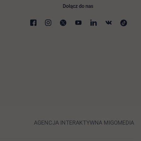
 nowej karcie
LINK OTWIERA
LI
AGENCJA INTERAKTYWNA
MIGOMEDIA