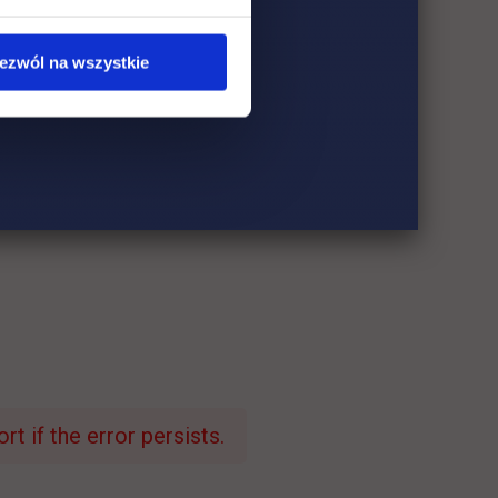
ezwól na wszystkie
t if the error persists.