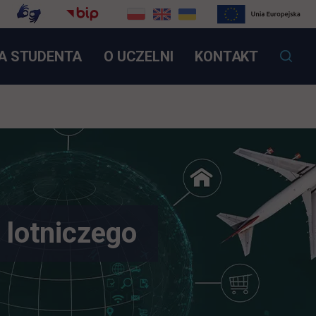
OTWIERA SIĘ W NOWEJ KARCIE
A STUDENTA
O UCZELNI
KONTAKT
 lotniczego