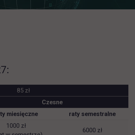
7:
85 zł
Czesne
aty miesięczne
raty semestralne
1000 zł
6000 zł
rat w semestrze)