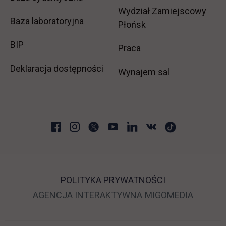
Wydział Zamiejscowy
Baza laboratoryjna
Płońsk
link otwiera się w nowej karcie
BIP
link otwiera się w no
Praca
Deklaracja dostępności
Wynajem sal
POLITYKA PRYWATNOŚCI
LINK OTWIERA SIĘ 
LINK O
AGENCJA INTERAKTYWNA
MIGOMEDIA