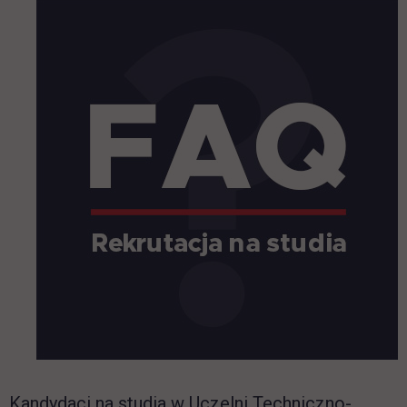
Kandydaci na studia w Uczelni Techniczno-