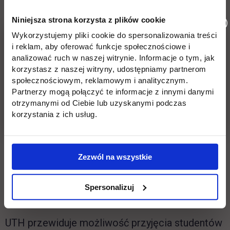
poziomie B2.
Niniejsza strona korzysta z plików cookie
Ważne!
Zapoznaj się z zasadami dotyczącymi
Wykorzystujemy pliki cookie do spersonalizowania treści
rekrutacji cudzoziemców z zagranicznymi
i reklam, aby oferować funkcje społecznościowe i
analizować ruch w naszej witrynie. Informacje o tym, jak
dokumentami - szczegóły poniżej:
korzystasz z naszej witryny, udostępniamy partnerom
społecznościowym, reklamowym i analitycznym.
Partnerzy mogą połączyć te informacje z innymi danymi
Sprawdzenie kompetencji
otrzymanymi od Ciebie lub uzyskanymi podczas
korzystania z ich usług.
kandydatów – cudzoziemców do
studiowania w języku polskim
Zezwól na wszystkie
PRZYJMUJEMY DOKUMENTY
NA WSZYSTKIE SEMESTRY
Spersonalizuj
UTH przewiduje możliwość przyjęcia studentów