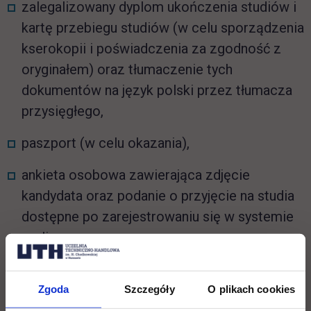
zalegalizowany dyplom ukończenia studiów i
kartę przebiegu studiów (w celu sporządzenia
kserokopii i poświadczenia za zgodność z
oryginałem) oraz tłumaczenie tych
dokumentów na język polski przez tłumacza
przysięgłego,
paszport (w celu okazania),
ankieta osobowa zawierająca zdjęcie
kandydata oraz podanie o przyjęcie na studia
dostępne po zarejestrowaniu się w systemie
on-line,
potwierdzenie wniesienia opłaty rekrutacyjnej,
Zgoda
Szczegóły
O plikach cookies
certyfikat znajomości języka polskiego na