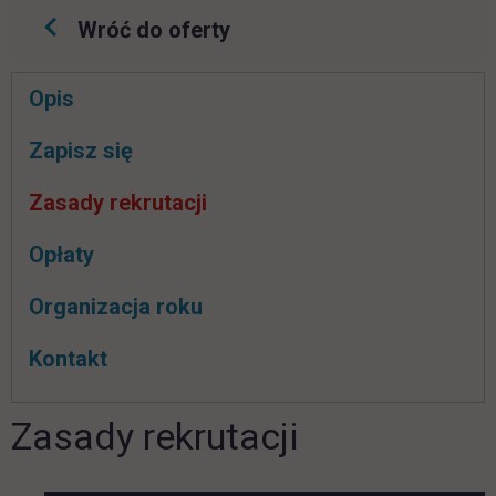
Wróć do oferty
Pomiń
Opis
nawigacje
link otwiera się w nowej karcie
Zapisz się
Zasady rekrutacji
Opłaty
Organizacja roku
Kontakt
Zasady rekrutacji