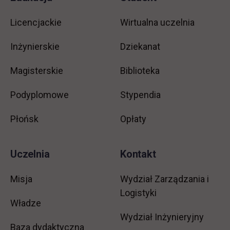
Informacje w stopce
stopkę
Licencjackie
Wirtualna uczelnia
Inżynierskie
Dziekanat
Magisterskie
Biblioteka
Podyplomowe
Stypendia
Płońsk
Opłaty
Uczelnia
Kontakt
Misja
Wydział Zarządzania i
Logistyki
Władze
Wydział Inżynieryjny
Baza dydaktyczna