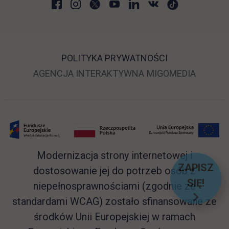
POLITYKA PRYWATNOŚCI
LINK OTWIERA SIĘ 
LINK O
AGENCJA INTERAKTYWNA
MIGOMEDIA
Modernizacja strony internetowej i
ZAPISZ
dostosowanie jej do potrzeb osób z
SIĘ!
niepełnosprawnościami (zgodnie ze
LINK O
standardami WCAG) zostało sfinansowane ze
środków Unii Europejskiej w ramach