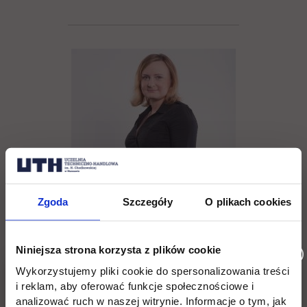
Zgoda
Szczegóły
O plikach cookies
Agnieszka Bliszczak
Niniejsza strona korzysta z plików cookie
tel. (22) 262 88 88,
Wykorzystujemy pliki cookie do spersonalizowania treści
i reklam, aby oferować funkcje społecznościowe i
rekrutacja@uth.edu.pl
analizować ruch w naszej witrynie. Informacje o tym, jak