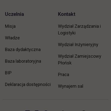
Uczelnia
Kontakt
Misja
Wydział Zarządzania i
Logistyki
Władze
Wydział Inżynieryjny
Baza dydaktyczna
Wydział Zamiejscowy
Baza laboratoryjna
Płońsk
link otwiera się w nowej karcie
BIP
link otwiera się w no
Praca
Deklaracja dostępności
Wynajem sal