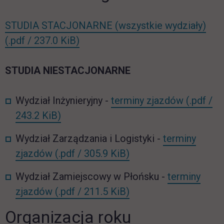
STUDIA STACJONARNE (wszystkie wydziały)
link otwiera się w nowej karcie
(.pdf / 237.0 KiB)
STUDIA NIESTACJONARNE
Wydział Inżynieryjny -
terminy zjazdów
(.pdf /
link otwiera się w nowej karcie
243.2 KiB)
Wydział Zarządzania i Logistyki -
terminy
link otwiera się w no
zjazdów
(.pdf / 305.9 KiB)
Wydział Zamiejscowy w Płońsku -
terminy
link otwiera się w no
zjazdów
(.pdf / 211.5 KiB)
Organizacja roku