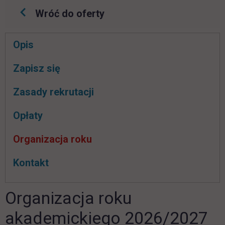
Wróć do oferty
Pomiń
Opis
nawigacje
link otwiera się w nowej karcie
Zapisz się
Zasady rekrutacji
Opłaty
Organizacja roku
Kontakt
Organizacja roku
akademickiego 2026/2027