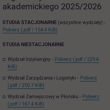
akademickiego 2025/2026
STUDIA STACJONARNE
(wszystkie wydziały) -
ST_org_roku_2025_2026.pdf
link otwiera się w nowej
Pobierz
(.pdf / 154.4 KiB)
STUDIA NIESTACJONARNE
NST_WI_org_rok
Wydział Inżynieryjny -
Pobierz
(.pdf / 229.6
link otwiera się w nowej karcie
KiB)
NST_
Wydział Zarządzania i Logistyki -
Pobierz
link otwiera się w nowej karcie
(.pdf / 250.7 KiB)
NST_
Wydział Zamiejscowy w Płońsku -
Pobierz
link otwiera się w nowej karcie
(.pdf / 167.4 KiB)