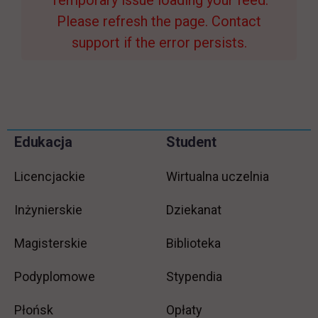
Temporary issue loading your feed.
Please refresh the page. Contact
support if the error persists.
Pomiń
Edukacja
Student
Informacje w stopce
stopkę
Licencjackie
Wirtualna uczelnia
Inżynierskie
Dziekanat
Magisterskie
Biblioteka
Podyplomowe
Stypendia
Płońsk
Opłaty