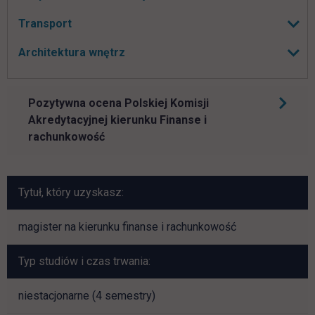
Rozwiń podmenu
Transport
Rozwiń podmenu
Architektura wnętrz
Rozwiń podmenu
Pozytywna ocena Polskiej Komisji
Akredytacyjnej kierunku Finanse i
rachunkowość
Tytuł, który uzyskasz:
magister na kierunku finanse i rachunkowość
Typ studiów i czas trwania:
niestacjonarne (4 semestry)