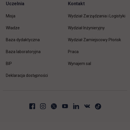
Uczelnia
Kontakt
Misja
Wydział Zarządzania i Logistyki
Władze
Wydział Inżynieryjny
Baza dydaktyczna
Wydział Zamiejscowy Płońsk
link otwiera się w nowej karc
Baza laboratoryjna
Praca
link otwiera się w nowej karcie
BIP
Wynajem sal
Deklaracja dostępności