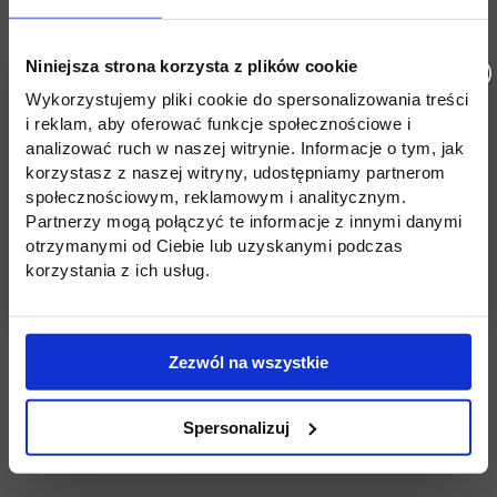
zarządzaniu projektami,
organizacjach zajmujących się audytem,
Niniejsza strona korzysta z plików cookie
Wykorzystujemy pliki cookie do spersonalizowania treści
doradztwie podatkowym,
i reklam, aby oferować funkcje społecznościowe i
bankach,
analizować ruch w naszej witrynie. Informacje o tym, jak
korzystasz z naszej witryny, udostępniamy partnerom
firmach ubezpieczeniowych,
społecznościowym, reklamowym i analitycznym.
Partnerzy mogą połączyć te informacje z innymi danymi
zarządzaniu aktywami i firmach inwestycyjnych.
otrzymanymi od Ciebie lub uzyskanymi podczas
korzystania z ich usług.
To jednak nie wszystko. Program studiów magisterskich na
kierunku finanse i rachunkowość został skonstruowany w ten
sposób, aby zapewnić Ci czas na pracę. Z łatwością
pogodzisz naukę z pracą w zawodzie, a jako absolwent
Zezwól na wszystkie
będziesz legitymować się najbardziej aktualną wiedzą i
doświadczeniem, co otworzy Ci drzwi do najlepszych w
Spersonalizuj
branży.