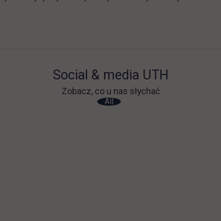
Social & media UTH
Zobacz, co u nas słychać
All
Filter network
: