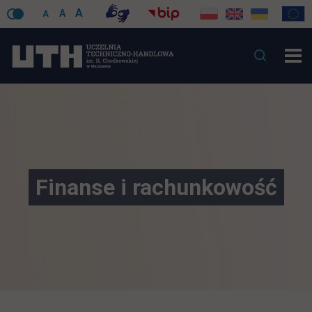
A
A
A
Finanse i rachunkowość