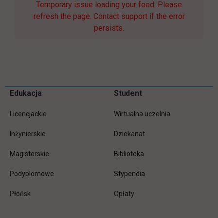
Temporary issue loading your feed. Please
refresh the page. Contact support if the error
persists.
Pomiń
Edukacja
Student
Informacje w stopce
stopkę
Licencjackie
Wirtualna uczelnia
Inżynierskie
Dziekanat
Magisterskie
Biblioteka
Podyplomowe
Stypendia
Płońsk
Opłaty