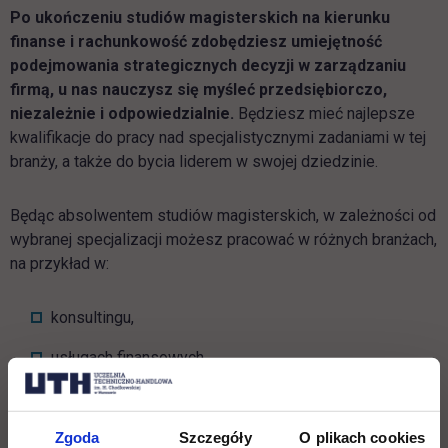
Po ukończeniu studiów magisterskich na kierunku
finanse i rachunkowość zdobędziesz umiejętność
podejmowania strategicznych decyzji w zarządzaniu
firmą, u nas nauczysz się myśleć przedsiębiorczo,
niezależnie i odpowiedzialnie.
Będziesz mieć najlepsze
kwalifikacje do pracy nad specjalistycznymi zadaniami w tej
branży, a także do bycia liderem w swojej dziedzinie.
Będąc absolwentem studiów magisterskich, w zależności od
wybranej specjalizacji możesz pracować w różnych branżach,
na przykład w:
konsultingu,
usługach finansowych,
zarządzaniu finansami w przedsiębiorstwach
biznesowych i handlowych,
Zgoda
Szczegóły
O plikach cookies