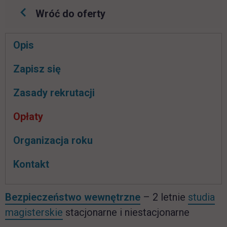
Wróć do oferty
Pomiń
Opis
nawigacje
link otwiera się w nowej karcie
Zapisz się
Zasady rekrutacji
Opłaty
Organizacja roku
Kontakt
Bezpieczeństwo wewnętrzne
– 2 letnie
studia
magisterskie
stacjonarne i niestacjonarne