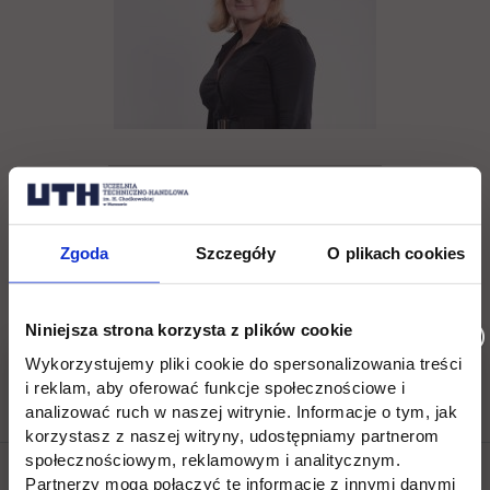
Agnieszka Bliszczak
Zgoda
Szczegóły
O plikach cookies
tel. (22) 262 88 88,
Niniejsza strona korzysta z plików cookie
rekrutacja@uth.edu.pl
Wykorzystujemy pliki cookie do spersonalizowania treści
i reklam, aby oferować funkcje społecznościowe i
analizować ruch w naszej witrynie. Informacje o tym, jak
korzystasz z naszej witryny, udostępniamy partnerom
społecznościowym, reklamowym i analitycznym.
Partnerzy mogą połączyć te informacje z innymi danymi