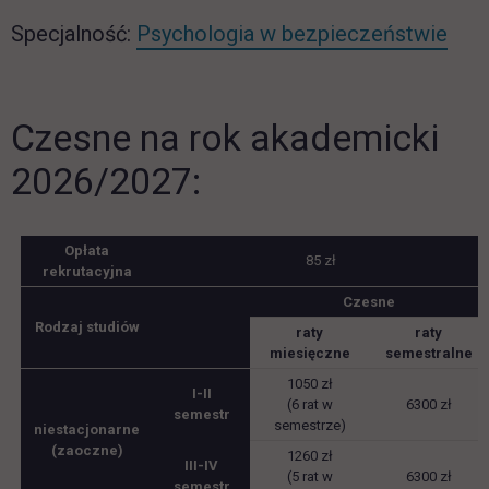
Specjalność:
Psychologia w bezpieczeństwie
Czesne na rok akademicki
2026/2027:
Opłata
85 zł
rekrutacyjna
Czesne
Rodzaj studiów
raty
raty
miesięczne
semestralne
1050 zł
I-II
(6 rat w
6300 zł
semestr
semestrze)
niestacjonarne
(zaoczne)
1260 zł
III-IV
(5 rat w
6300 zł
semestr