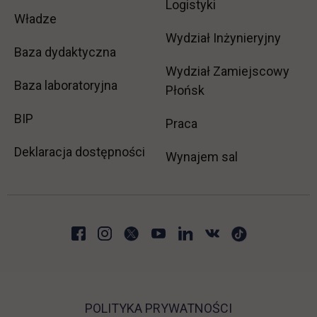
Logistyki
Władze
Wydział Inżynieryjny
Baza dydaktyczna
Wydział Zamiejscowy
Baza laboratoryjna
Płońsk
link otwiera się w nowej karcie
BIP
link otwiera się w no
Praca
Deklaracja dostępności
Wynajem sal
POLITYKA PRYWATNOŚCI