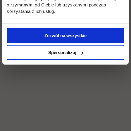
Social & media UTH
otrzymanymi od Ciebie lub uzyskanymi podczas
korzystania z ich usług.
Zobacz, co u nas słychać
All
Filter network
:
Zezwól na wszystkie
Spersonalizuj