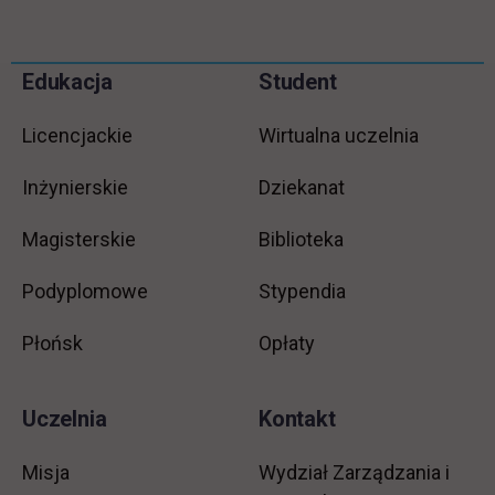
Pomiń
Edukacja
Student
Informacje w stopce
stopkę
Licencjackie
Wirtualna uczelnia
Inżynierskie
Dziekanat
Magisterskie
Biblioteka
Podyplomowe
Stypendia
Płońsk
Opłaty
Uczelnia
Kontakt
Misja
Wydział Zarządzania i