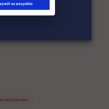
ezwól na wszystkie
e error persists.