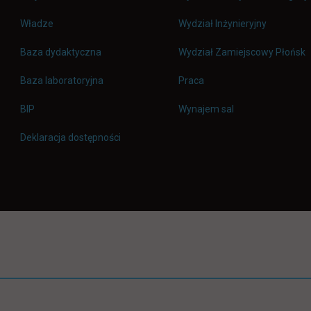
Władze
Wydział Inżynieryjny
Baza dydaktyczna
Wydział Zamiejscowy Płońsk
link otwiera się w nowej 
Baza laboratoryjna
Praca
link otwiera się w nowej karcie
BIP
Wynajem sal
Deklaracja dostępności