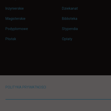
Inżynierskie
Dziekanat
Magisterskie
Biblioteka
Podyplomowe
Stypendia
Płońsk
Opłaty
POLITYKA PRYWATNOŚCI