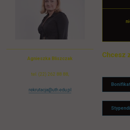
n
Chcesz z
Agnieszka Bliszczak
tel. (22) 262 88 88,
Bonifika
rekrutacja@uth.edu.pl
Stypend