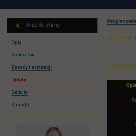
Bezpieczeń
Wróć do oferty
Specjalność:
Pomiń
Opis
nawigacje
link otwiera się w nowej karcie
Zapisz się
Czesne
Zasady rekrutacji
Opłaty
Opła
Galeria
R
Kontakt