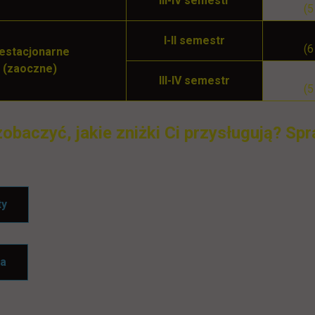
III-IV semestr
(5
I-II semestr
(6
iestacjonarne
(zaoczne)
III-IV semestr
(5
obaczyć, jakie zniżki Ci przysługują? Spr
link otwiera się w nowej karcie
ty
link otwiera się w nowej karcie
ia