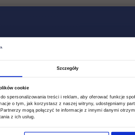
Social & media UTH
Zobacz, co u nas słychać
All
Filter network
:
Szczegóły
 plików cookie
do spersonalizowania treści i reklam, aby oferować funkcje sp
ormacje o tym, jak korzystasz z naszej witryny, udostępniamy p
Partnerzy mogą połączyć te informacje z innymi danymi otrzym
nia z ich usług.