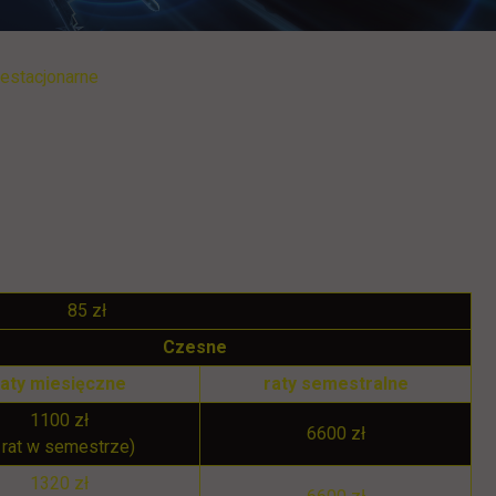
iestacjonarne
85 zł
Czesne
raty miesięczne
raty semestralne
1100 zł
6600 zł
 rat w semestrze)
1320 zł