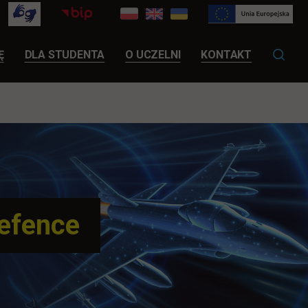
LINK OTWIERA SIĘ W NOWEJ KARCIE
Ę
DLA STUDENTA
O UCZELNI
KONTAKT
Defence