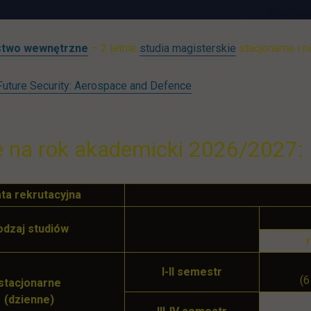
stwo wewnętrzne
– 2 letnie
studia magisterskie
stacjonarne i n
Future Security: Aerospace and Defence
 na rok akademicki 2026/2027:
ta rekrutacyjna
odzaj studiów
I-II semestr
(6
stacjonarne
(dzienne)