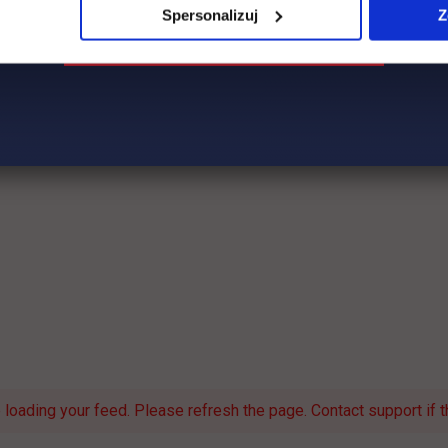
Spersonalizuj
Z
loading your feed. Please refresh the page. Contact support if th