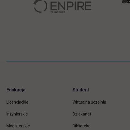
Pomiń
Informacje w stopce
stopkę
Edukacja
Student
Licencjackie
Wirtualna uczelnia
Inżynierskie
Dziekanat
Magisterskie
Biblioteka