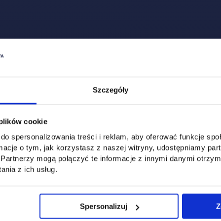
Zobacz, co u nas słychać
All
Filter network
:
Szczegóły
 plików cookie
do spersonalizowania treści i reklam, aby oferować funkcje sp
ormacje o tym, jak korzystasz z naszej witryny, udostępniamy p
Partnerzy mogą połączyć te informacje z innymi danymi otrzym
nia z ich usług.
Spersonalizuj
Z