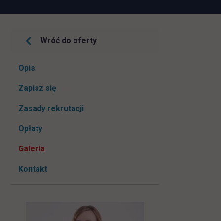
Wróć do oferty
Pomiń
Opis
nawigacje
link otwiera się w nowej karcie
Zapisz się
Zasady rekrutacji
Opłaty
Galeria
Kontakt