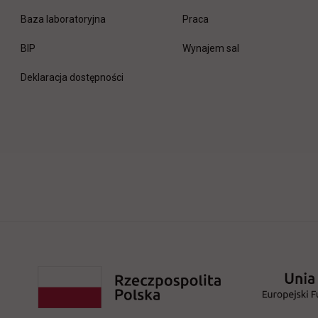
link otwiera się w nowej 
Baza laboratoryjna
Praca
link otwiera się w nowej karcie
BIP
Wynajem sal
Deklaracja dostępności