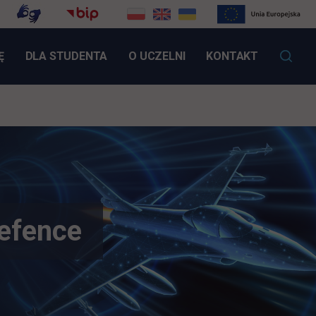
LINK OTWIERA SIĘ W NOWEJ KARCIE
Ę
DLA STUDENTA
O UCZELNI
KONTAKT
Defence