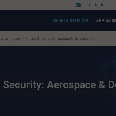
A
A
A
Pomiń
nawigacje
OFERTA STUDIÓW
ZAPISZ SI
 wewnętrzne
Future Security: Aerospace & Defence
Galeria
 Security: Aerospace & 