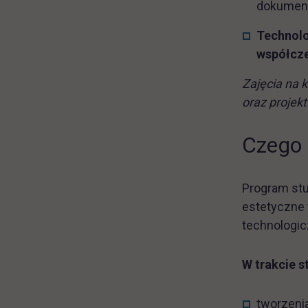
dokumenta
Technolo
współcze
Zajęcia na 
oraz proje
Czego 
Program stu
estetyczne 
technologic
W trakcie 
tworzenia