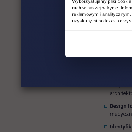
Wykorzystujemy pliki cookie 
jak i techn
ruch w naszej witrynie. Inf
warsztat pro
reklamowym i analitycznym. 
uzyskanymi podczas korzysta
Kluczowe o
Pracowni
indywidua
Koncepcje
kontekst
Projekto
architek
Design f
medyczny
Identyfi