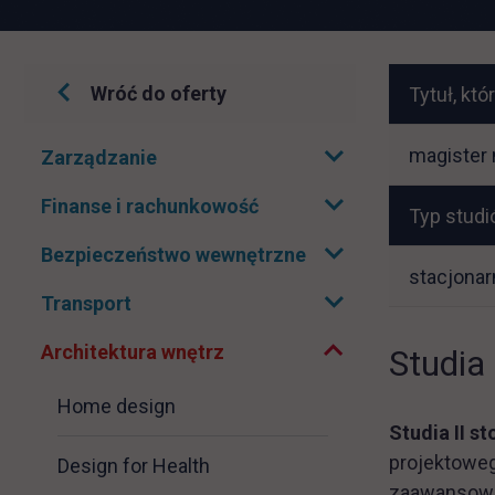
Wróć do oferty
Tytuł, kt
Pomiń
magister 
Zarządzanie
Rozwiń podmenu
nawigacje
Finanse i rachunkowość
Rozwiń podmenu
Typ studi
Bezpieczeństwo wewnętrzne
Rozwiń podmenu
Zwiń podmenu
stacjonar
Transport
Rozwiń podmenu
Architektura wnętrz
Studia
Home design
Studia II s
projektoweg
Design for Health
zaawansowane