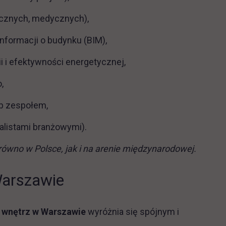
licznych, medycznych),
formacji o budynku (BIM),
i i efektywności energetycznej,
,
ub zespołem,
jalistami branżowymi).
wno w Polsce, jak i na arenie międzynarodowej.
Warszawie
a wnętrz w Warszawie
wyróżnia się spójnym i