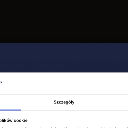
e przedmioty i zagadnienia na k
Szczegóły
 plików cookie
diów został skonstruowany w sposób modułowy, umożli