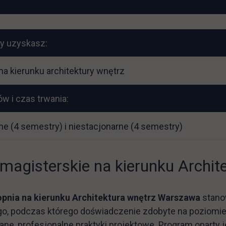
óry uzyskasz:
na kierunku architektury wnętrz
ów i czas trwania:
ne (4 semestry) i niestacjonarne (4 semestry)
 magisterskie na kierunku Archit
topnia na kierunku Architektura wnętrz Warszawa
stano
o, podczas którego doświadczenie zdobyte na poziomie 
, profesjonalne praktyki projektowe. Program oparty jest 