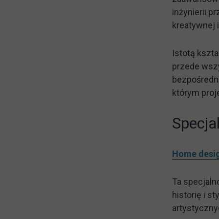
inżynierii 
kreatywnej 
Istotą kszta
przede wszy
bezpośredni
którym proj
Specja
Home desi
Ta specjaln
historię i 
artystyczny