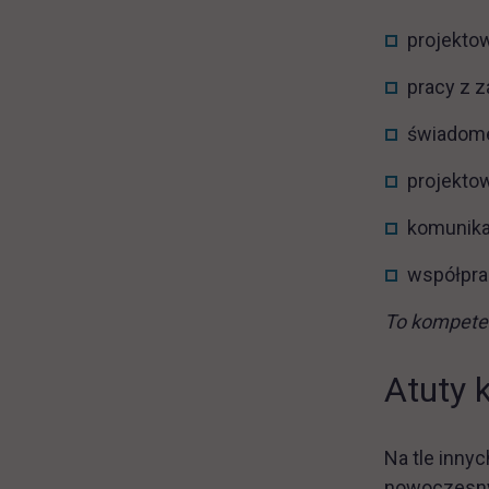
projektow
pracy z 
świadomeg
projekto
komunikac
współprac
To kompeten
Atuty 
Na tle inny
nowoczesny