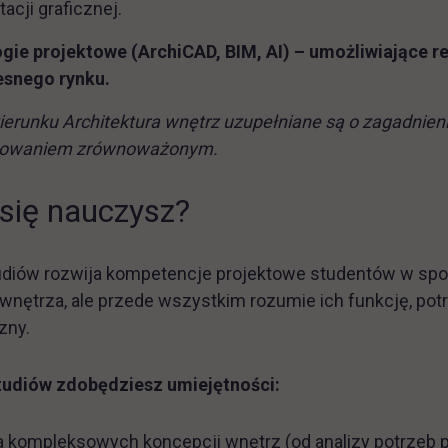
cji graficznej.
gie projektowe (ArchiCAD, BIM, AI) – umożliwiające r
snego rynku.
kierunku Architektura wnętrz uzupełniane są o zagadnie
ktowaniem zrównoważonym.
się nauczysz?
diów rozwija kompetencje projektowe studentów w spos
wnętrza, ale przede wszystkim rozumie ich funkcję, potr
zny.
studiów zdobędziesz umiejętności:
 kompleksowych koncepcji wnętrz (od analizy potrzeb po 