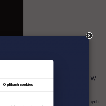
ierunku Architektura wnętrz w
O plikach cookies
wiający rozwój zarówno kompetencji artystycznych,