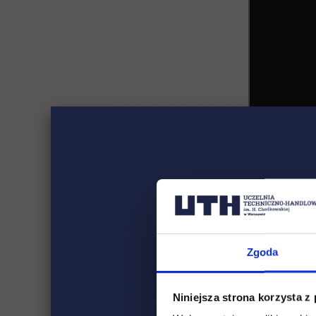
Wybran
UTH
Zgoda
Niniejsza strona korzysta z
Program stu