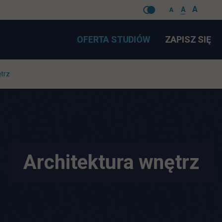
A
A
A
Pomiń
LI
OFERTA STUDIÓW
ZAPISZ SIĘ
nawigacje
ętrz
Architektura wnętrz