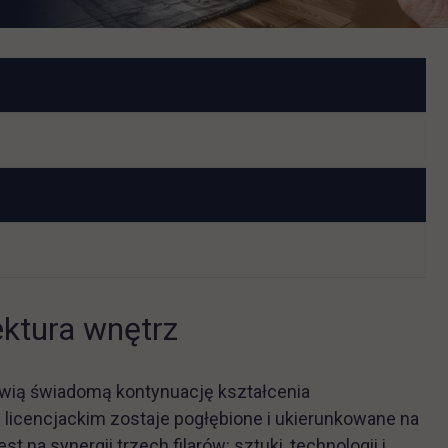
ektura wnętrz
wią świadomą kontynuację kształcenia
licencjackim zostaje pogłębione i ukierunkowane na
na synergii trzech filarów: sztuki, technologii i