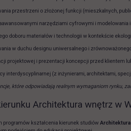
ania przestrzeni o złożonej funkcji (mieszkalnych, pub
zaawansowanymi narzędziami cyfrowymi i modelowania in
o doboru materiałów i technologii w kontekście ekologi
wania w duchu designu uniwersalnego i zrównoważonego
ji projektowej i prezentacji koncepcji przed klientem l
y interdyscyplinarnej (z inżynierami, architektami, spec
cje, które odpowiadają realnym wymaganiom rynku, zaró
kierunku Architektura wnętrz w 
ch programów kształcenia kierunek studiów
Architektur
m podejściem do edukacji projektowej.