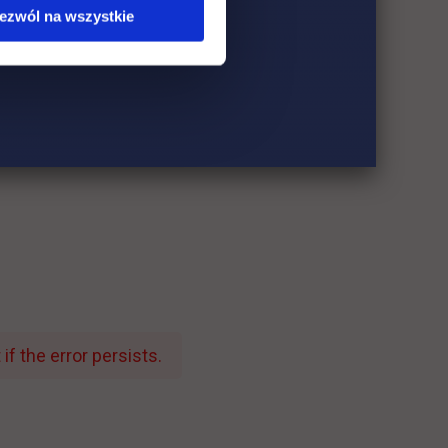
ezwól na wszystkie
f the error persists.