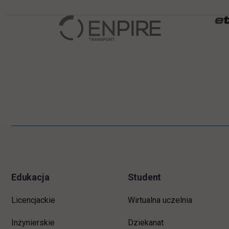
Informacje w stopce
Pomiń
stopkę
Edukacja
Student
Licencjackie
Wirtualna uczelnia
Inżynierskie
Dziekanat