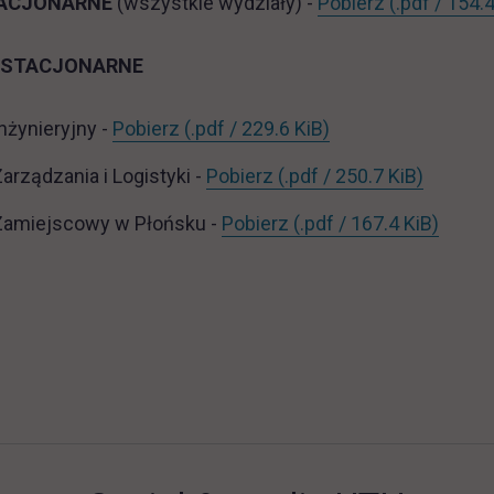
ST_org_rok
TACJONARNE
(wszystkie wydziały) -
Pobierz
(.pdf / 154.
IESTACJONARNE
NST_WI_org_roku_2025_2026.pdf
link otwiera się w 
nżynieryjny -
Pobierz
(.pdf / 229.6 KiB)
NST_WZiL_org_roku_20
link otw
arządzania i Logistyki -
Pobierz
(.pdf / 250.7 KiB)
NST_WZP_org_roku_2
link o
Zamiejscowy w Płońsku -
Pobierz
(.pdf / 167.4 KiB)