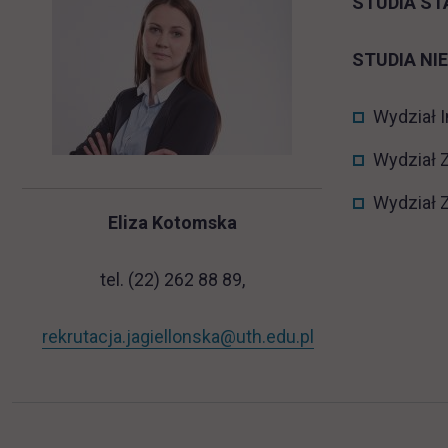
STUDIA S
STUDIA N
Wydział I
Wydział Z
Wydział 
Eliza Kotomska
tel. (22) 262 88 89,
rekrutacja.jagiellonska@uth.edu.pl