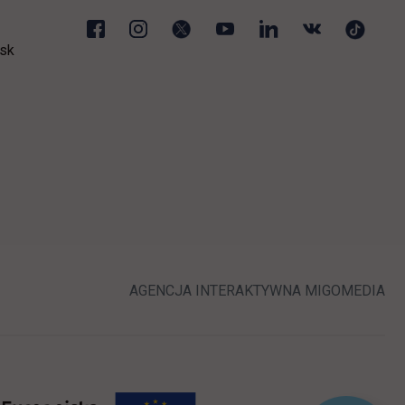
sk
ej karcie
LINK OTWIERA 
LI
AGENCJA INTERAKTYWNA
MIGOMEDIA