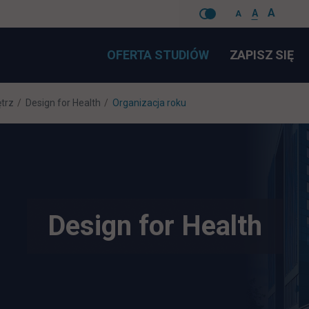
A
A
A
Pomiń
LI
OFERTA STUDIÓW
ZAPISZ SIĘ
nawigacje
ętrz
Design for Health
Organizacja roku
Design for Health