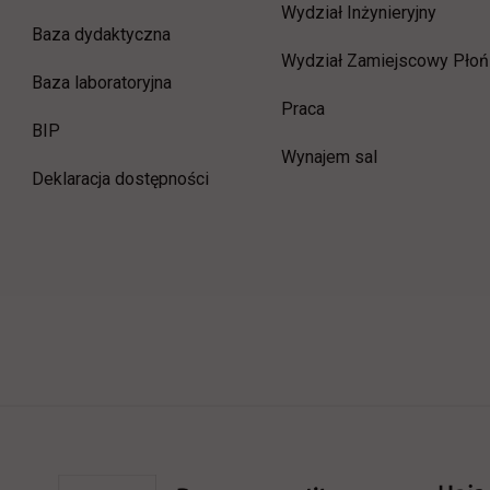
Wydział Inżynieryjny
Baza dydaktyczna
Wydział Zamiejscowy Płoń
Baza laboratoryjna
link otwiera się w now
Praca
link otwiera się w nowej karcie
BIP
Wynajem sal
Deklaracja dostępności