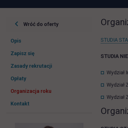
Organi
Wróć do oferty
Pomiń
STUDIA STA
Opis
nawigacje
link otwiera się w nowej karcie
Zapisz się
STUDIA N
Zasady rekrutacji
Wydział I
Opłaty
Wydział Z
Organizacja roku
Wydział 
Kontakt
Organi