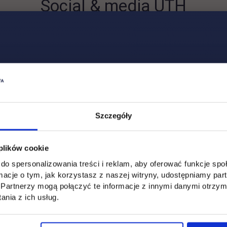
Social & media UTH
Zobacz, co u nas słychać
All
Filter network
:
Szczegóły
 plików cookie
do spersonalizowania treści i reklam, aby oferować funkcje sp
ormacje o tym, jak korzystasz z naszej witryny, udostępniamy p
Partnerzy mogą połączyć te informacje z innymi danymi otrzym
nia z ich usług.