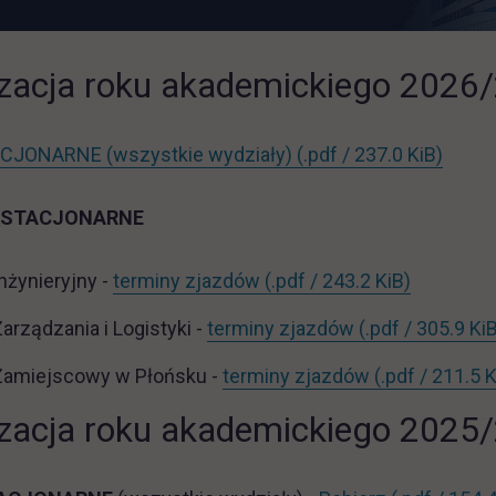
zacja roku akademickiego 2026
link o
CJONARNE (wszystkie wydziały)
(.pdf / 237.0 KiB)
IESTACJONARNE
link otwie
nżynieryjny -
terminy zjazdów
(.pdf / 243.2 KiB)
arządzania i Logistyki -
terminy zjazdów
(.pdf / 305.9 Ki
Zamiejscowy w Płońsku -
terminy zjazdów
(.pdf / 211.5 K
zacja roku akademickiego 2025