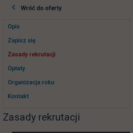
Wróć do oferty
Pomiń
Opis
nawigacje
link otwiera się w nowej karcie
Zapisz się
Zasady rekrutacji
Opłaty
Organizacja roku
Kontakt
Zasady rekrutacji