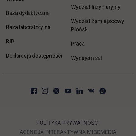
Wydział Inżynieryjny
Baza dydaktyczna
Wydział Zamiejscowy
Baza laboratoryjna
Płońsk
link otwiera się w nowej karcie
BIP
link otwiera się w no
Praca
Deklaracja dostępności
Wynajem sal
POLITYKA PRYWATNOŚCI
LINK OTWIERA SIĘ 
LINK O
AGENCJA INTERAKTYWNA
MIGOMEDIA