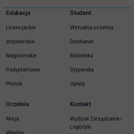
Pomiń
Edukacja
Student
Informacje w stopce
stopkę
Licencjackie
Wirtualna uczelnia
Inżynierskie
Dziekanat
Magisterskie
Biblioteka
Podyplomowe
Stypendia
Płońsk
Opłaty
Uczelnia
Kontakt
Misja
Wydział Zarządzania i
Logistyki
Władze