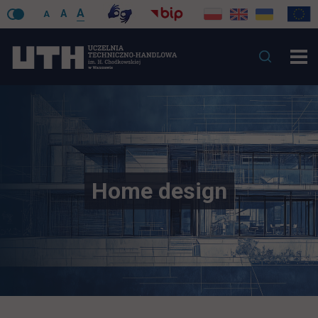
A
A
A
Home design