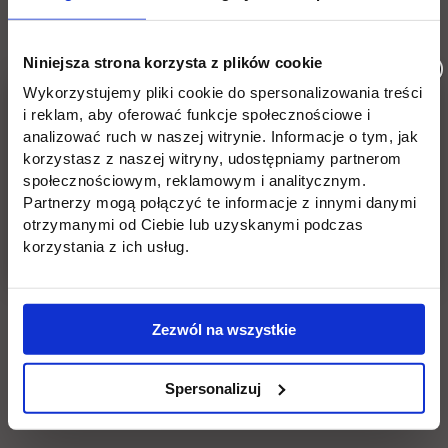
kserokopii i poświadczenia za zgodność z
oryginałem),
Niniejsza strona korzysta z plików cookie
Wykorzystujemy pliki cookie do spersonalizowania treści
dowód osobisty (w celu okazania),
i reklam, aby oferować funkcje społecznościowe i
analizować ruch w naszej witrynie. Informacje o tym, jak
potwierdzenie wniesienia opłaty rekrutacyjnej.
korzystasz z naszej witryny, udostępniamy partnerom
społecznościowym, reklamowym i analitycznym.
Partnerzy mogą połączyć te informacje z innymi danymi
otrzymanymi od Ciebie lub uzyskanymi podczas
korzystania z ich usług.
Cudzoziemcy ubiegający się o
przyjęcie do Uczelni Techniczno-
Handlowej im. H. Chodkowskiej
Zezwól na wszystkie
zobowiązani są dostarczyć
Spersonalizuj
następujące dokumenty: