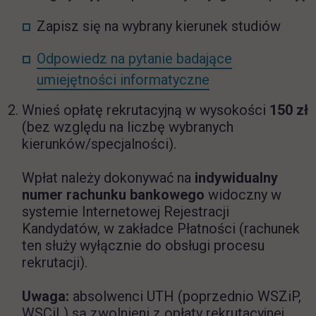
Zapisz się na wybrany kierunek studiów
Odpowiedz na pytanie badające
link otwiera się 
umiejętności informatyczne
Wnieś opłatę rekrutacyjną w wysokości
150 zł
(bez względu na liczbę wybranych
kierunków/specjalności).
Wpłat należy dokonywać na
indywidualny
numer rachunku bankowego
widoczny w
systemie Internetowej Rejestracji
Kandydatów,
w zakładce Płatności (rachunek
ten służy wyłącznie do obsługi procesu
rekrutacji).
Uwaga:
absolwenci UTH (poprzednio WSZiP,
WSCiL) są zwolnieni z opłaty rekrutacyjnej.