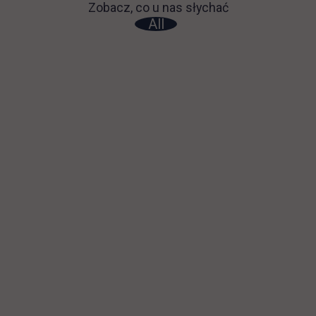
Zobacz, co u nas słychać
All
Filter network
: