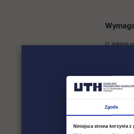
Wymagan
ankieta o
systemie 
oryginał
zgodność
dowód oso
potwierdz
Zgoda
Niniejsza strona korzysta z
Cudzozi