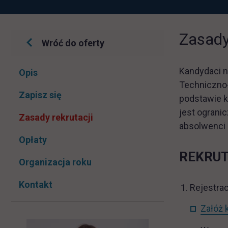
Zasady
Wróć do oferty
Pomiń
Kandydaci n
Opis
nawigacje
Techniczno-
link otwiera się w nowej karcie
Zapisz się
podstawie k
jest ograni
Zasady rekrutacji
absolwenci
Opłaty
R
EKRUT
Organizacja roku
Kontakt
Rejestrac
Załóż 