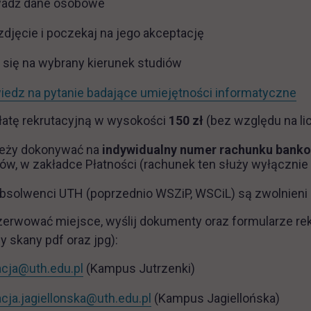
adź dane osobowe
zdjęcie i poczekaj na jego akceptację
 się na wybrany kierunek studiów
li
edz na pytanie badające umiejętności informatyczne
łatę rekrutacyjną w wysokości
150 zł
(bez względu na li
leży dokonywać na
indywidualny numer rachunku bank
ów,
w zakładce Płatności (rachunek ten służy wyłącznie 
bsolwenci UTH (poprzednio WSZiP, WSCiL) są zwolnieni z
erwować miejsce, wyślij dokumenty oraz formularze rekr
 skany pdf oraz jpg):
acja@uth.edu.pl
(Kampus Jutrzenki)
acja.jagiellonska@uth.edu.pl
(Kampus Jagiellońska)