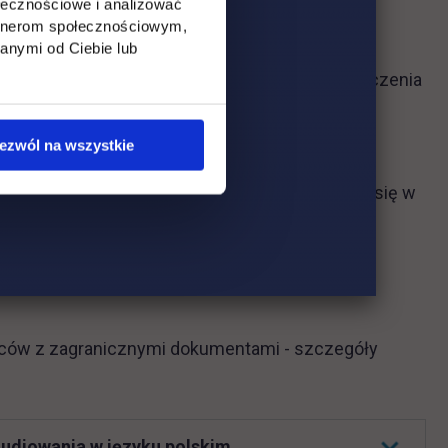
ołecznościowe i analizować
tępujące dokumenty:
artnerom społecznościowym,
anymi od Ciebie lub
iów (w celu sporządzenia kserokopii i poświadczenia
język polski przez tłumacza przysięgłego,
ezwól na wszystkie
zyjęcie na studia dostępne po zarejestrowaniu się w
mców z zagranicznymi dokumentami - szczegóły
udiowania w języku polskim