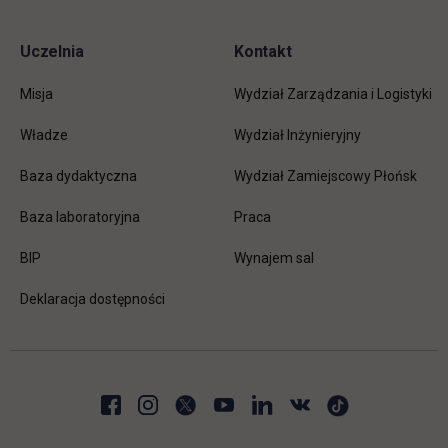
Uczelnia
Kontakt
Misja
Wydział Zarządzania i Logistyki
Władze
Wydział Inżynieryjny
Baza dydaktyczna
Wydział Zamiejscowy Płońsk
link otwiera się w nowej karc
Baza laboratoryjna
Praca
link otwiera się w nowej karcie
BIP
Wynajem sal
Deklaracja dostępności