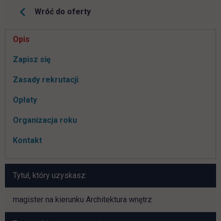
Wróć do oferty
Pomiń
Opis
nawigacje
link otwiera się w nowej karcie
Zapisz się
Zasady rekrutacji
Opłaty
Organizacja roku
Kontakt
Tytuł, który uzyskasz:
magister na kierunku Architektura wnętrz