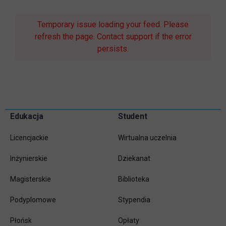
Temporary issue loading your feed. Please
refresh the page. Contact support if the error
persists.
Pomiń
Edukacja
Student
Informacje w stopce
stopkę
Licencjackie
Wirtualna uczelnia
Inżynierskie
Dziekanat
Magisterskie
Biblioteka
Podyplomowe
Stypendia
Płońsk
Opłaty