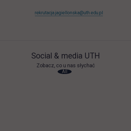
rekrutacja.jagiellonska@uth.edu.pl
Social & media UTH
Zobacz, co u nas słychać
All
Filter network
: