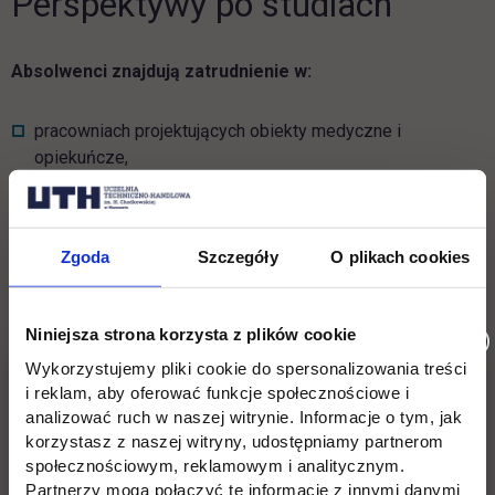
Perspektywy po studiach
Absolwenci znajdują zatrudnienie w:
pracowniach projektujących obiekty medyczne i
opiekuńcze,
firmach konsultingowych,
sektorze publicznym i samorządowym,
Zgoda
Szczegóły
O plikach cookies
projektach związanych z modernizacją infrastruktury
zdrowotnej.
Niniejsza strona korzysta z plików cookie
Mogą także specjalizować się w projektowaniu przestrzeni
Wykorzystujemy pliki cookie do spersonalizowania treści
takich jak szpitale, domy opieki, centra rehabilitacji czy
i reklam, aby oferować funkcje społecznościowe i
obiekty spa i wellness.
analizować ruch w naszej witrynie. Informacje o tym, jak
korzystasz z naszej witryny, udostępniamy partnerom
społecznościowym, reklamowym i analitycznym.
Wsparcie ze strony uczelni
Partnerzy mogą połączyć te informacje z innymi danymi