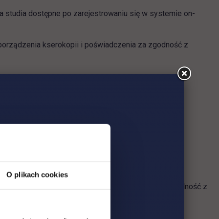
a studia dostępne po zarejestrowaniu się w systemie on-
orządzenia kserokopii i poświadczenia za zgodność z
ni Techniczno-Handlowej im. H.
ujące dokumenty:
O plikach cookies
celu sporządzenia kserokopii i poświadczenia za zgodność z
acza przysięgłego,