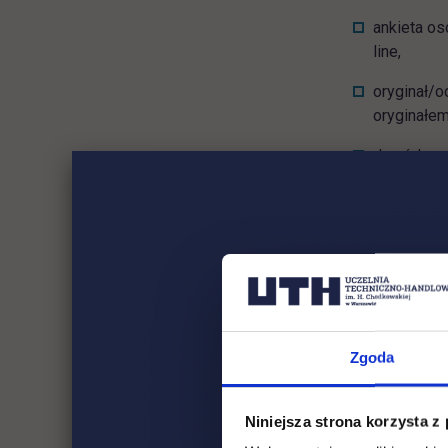
ankieta os
line,
oryginał/
oryginałem
dowód osob
potwierdze
Cudzozie
Chodkows
Zgoda
zalegalizo
oryginałem
Niniejsza strona korzysta z
paszport (