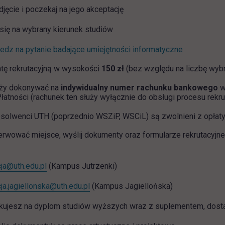
djęcie i poczekaj na jego akceptację
się na wybrany kierunek studiów
link otwiera
dz na pytanie badające umiejętności informatyczne
tę rekrutacyjną w wysokości
150 zł
(bez względu na liczbę wyb
eży dokonywać na
indywidualny numer rachunku bankowego
w
łatności (rachunek ten służy wyłącznie do obsługi procesu rekrut
solwenci UTH (poprzednio WSZiP, WSCiL) są zwolnieni z opłaty r
rwować miejsce, wyślij dokumenty oraz formularze rekrutacyjne
cja@uth.edu.pl
(Kampus Jutrzenki)
cja.jagiellonska@uth.edu.pl
(Kampus Jagiellońska)
ekujesz na dyplom studiów wyższych wraz z suplementem, dosta