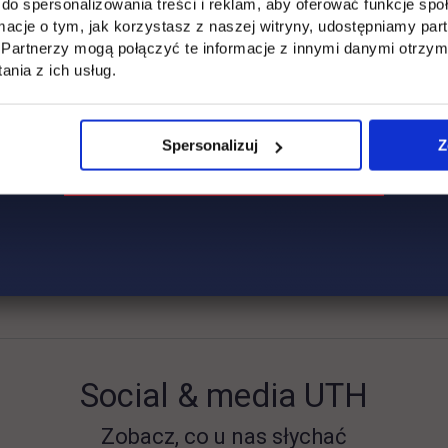
do spersonalizowania treści i reklam, aby oferować funkcje sp
ormacje o tym, jak korzystasz z naszej witryny, udostępniamy p
obowa zawierająca zdjęcie kandydata oraz podanie o przyjęcie n
Partnerzy mogą połączyć te informacje z innymi danymi otrzym
nia z ich usług.
nie wniesienia opłaty rekrutacyjnej,
 znajomości języka polskiego na poziomie B2.
Spersonalizuj
Z
naj się z zasadami dotyczącymi rekrutacji cudzoziemców z zag
enie kompetencji kandydatów – cudzoziemców do studiowan
Social & media UTH
Zobacz, co u nas słychać