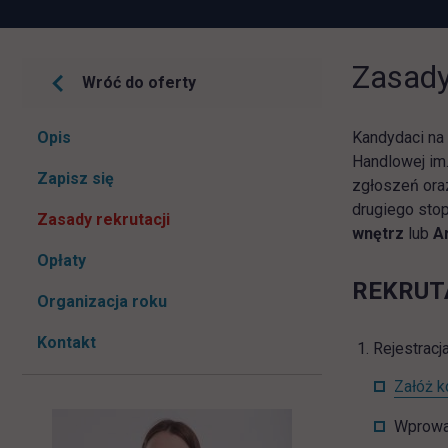
Zasady
Wróć do oferty
Pomiń
Opis
Kandydaci na 
nawigacje
Handlowej im
link otwiera się w nowej karcie
Zapisz się
zgłoszeń oraz
drugiego sto
Zasady rekrutacji
wnętrz
lub
A
Opłaty
R
EKRUT
Organizacja roku
Kontakt
Rejestracja
Załóż k
Wprowa