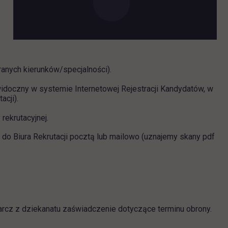
 się w nowej karcie
ranych kierunków/specjalności).
idoczny w systemie Internetowej Rejestracji Kandydatów,
w
acji).
ekrutacyjnej.
 do Biura Rekrutacji pocztą lub mailowo (uznajemy skany pdf
rcz z dziekanatu zaświadczenie dotyczące terminu obrony.