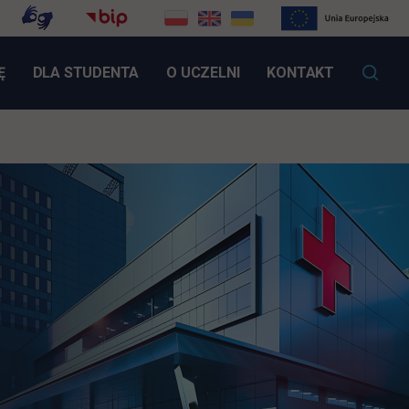
LINK OTWIERA SIĘ W NOWEJ KARCIE
Ę
DLA STUDENTA
O UCZELNI
KONTAKT