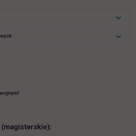
owych
tacyjnym!
(magisterskie):