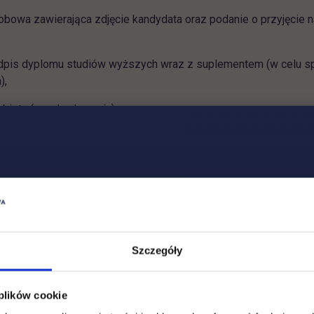
obowa zawierająca zdjęcie kandydata oraz podanie o przyjęcie n
odpis dyplomu studiów wyższych wraz z suplementem (w celu sp
),
isty (w celu okazania),
nie wniesienia opłaty rekrutacyjnej.
mcy ubiegający się o przyjęcie do Uczel
kiej zobowiązani są dostarczyć następ
Szczegóły
wany dyplom ukończenia studiów i kartę przebiegu studiów (w 
) oraz tłumaczenie tych dokumentów na język polski przez tłum
 plików cookie
w celu okazania),