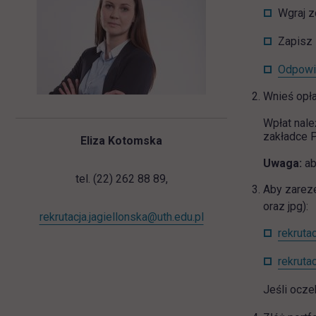
Wgraj z
Zapisz 
Odpowie
Wnieś opła
Wpłat nal
zakładce P
Eliza Kotomska
Uwaga:
ab
tel. (22) 262 88 89,
Aby zareze
oraz jpg):
rekrutacja.jagiellonska@uth.edu.pl
rekruta
rekruta
Jeśli ocz