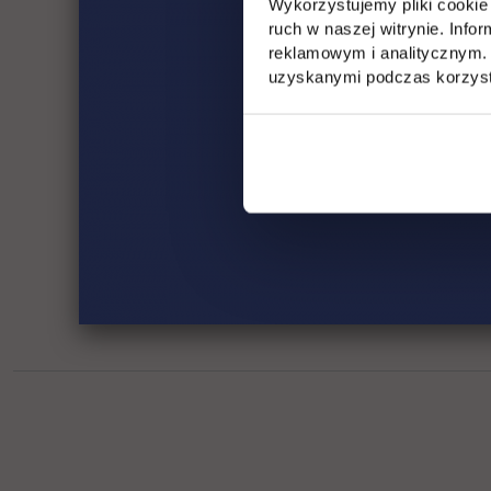
Wykorzystujemy pliki cookie 
ruch w naszej witrynie. Inf
ankieta os
reklamowym i analitycznym. 
line,
uzyskanymi podczas korzysta
potwierdze
certyfikat
Ważne!
Zapoz
Sprawdz