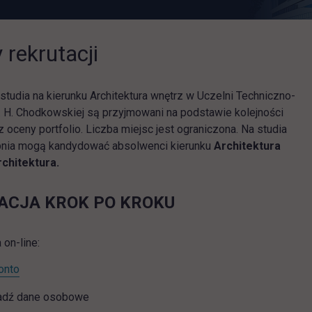
 rekrutacji
studia na kierunku Architektura wnętrz w Uczelni Techniczno-
. H. Chodkowskiej są przyjmowani na podstawie kolejności
 oceny portfolio. Liczba miejsc jest ograniczona. Na studia
pnia mogą kandydować absolwenci kierunku
Architektura
rchitektura.
ACJA KROK PO KROKU
 on-line:
link otwiera się w nowej karcie
onto
dź dane osobowe