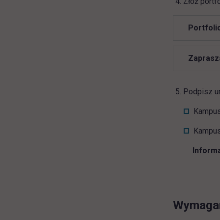
Złóż portf
Portfoli
Zaprasza
Podpisz um
Kampus 
Kampus 
Informa
Wymagane