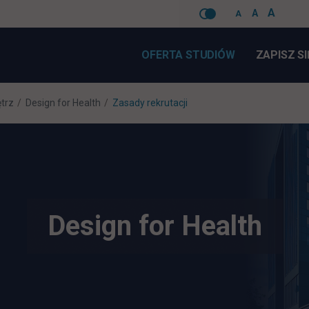
A
A
A
Pomiń
nawigacje
OFERTA STUDIÓW
ZAPISZ SI
ętrz
Design for Health
Zasady rekrutacji
Design for Health