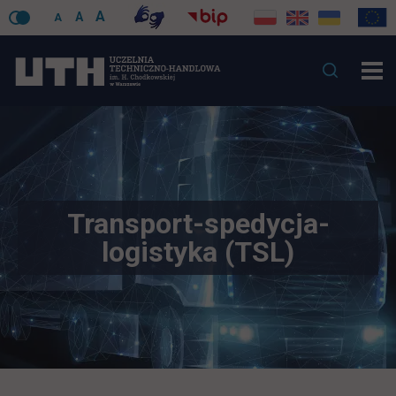
A
A
A
Transport-spedycja-
logistyka (TSL)