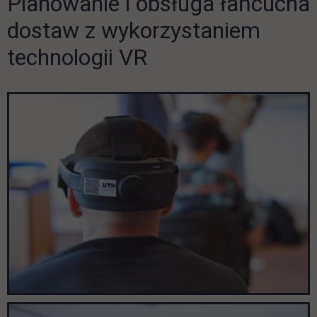
Planowanie i obsługa łańcucha
dostaw z wykorzystaniem
technologii VR