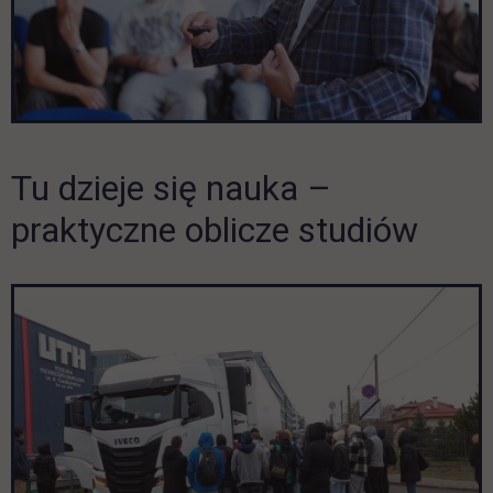
Tu dzieje się nauka –
Pomiń galerię
praktyczne oblicze studiów