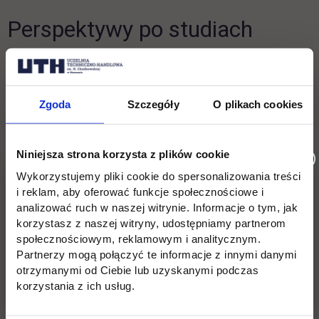
Perspektywy po studiach
Dzisiaj pod pojęciem transportu kryje się coś więcej, niż
przewiezienie paczki z punktu A do punktu B.
Transport
Zgoda
Szczegóły
O plikach cookies
jest zaawansowanym procesem obejmującym wysyłkę i
odbiór towarów, planowanie i sprawowanie kontroli nad
całym procesem oraz przepływ informacji
. Wszystko to
Niniejsza strona korzysta z plików cookie
wymaga znajomości regulacji prawnych, które są inne w
zależności od etapu, środka i skali transportu (krajowego lub
Wykorzystujemy pliki cookie do spersonalizowania treści
międzynarodowego) czy doskonałego zmysłu
i reklam, aby oferować funkcje społecznościowe i
analizować ruch w naszej witrynie. Informacje o tym, jak
planistycznego. I tak do zadań spedytora będzie należało
korzystasz z naszej witryny, udostępniamy partnerom
sporządzenie dokumentacji transportowej czy wybór środka
społecznościowym, reklamowym i analitycznym.
transportu. Natomiast wiedza logistyczna jest niezbędna do
Partnerzy mogą połączyć te informacje z innymi danymi
tego, by towar dotarł do odbiorcy zgodnie z umową
otrzymanymi od Ciebie lub uzyskanymi podczas
obejmującą m.in. czas dostawy.
korzystania z ich usług.
Program specjalności stanowi odpowiedź na rosnące