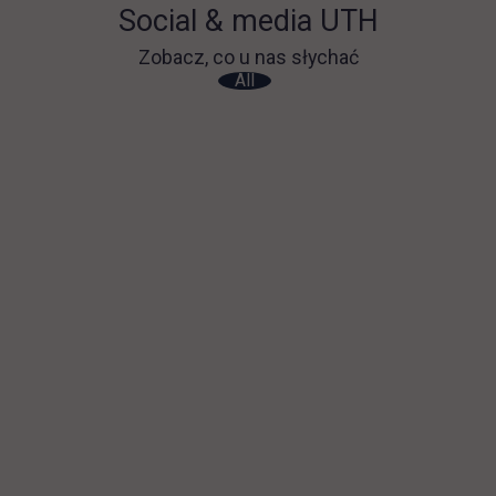
Social & media UTH
Zobacz, co u nas słychać
All
Filter network
: