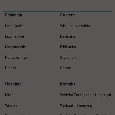
Pomiń
Edukacja
Student
Informacje w stopce
stopkę
Licencjackie
Wirtualna uczelnia
Inżynierskie
Dziekanat
Magisterskie
Biblioteka
Podyplomowe
Stypendia
Płońsk
Opłaty
Uczelnia
Kontakt
Misja
Wydział Zarządzania i Logistyki
Władze
Wydział Inżynieryjny