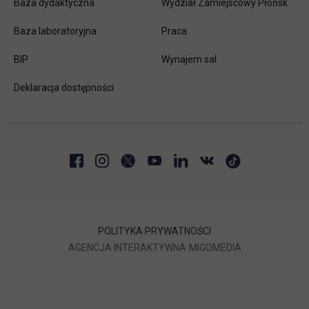
Baza dydaktyczna
Wydział Zamiejscowy Płońsk
link otwiera się w nowej karc
Baza laboratoryjna
Praca
link otwiera się w nowej karcie
BIP
Wynajem sal
Deklaracja dostępności
POLITYKA PRYWATNOŚCI
LINK OTWIERA SIĘ W NOWEJ
LINK OTWIERA 
AGENCJA INTERAKTYWNA
MIGOMEDIA