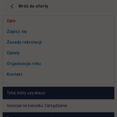
Wróć do oferty
Pomiń
Opis
nawigacje
link otwiera się w nowej karcie
Zapisz się
Zasady rekrutacji
Opłaty
Organizacja roku
Kontakt
Tytuł, który uzyskasz:
licencjat na kierunku Zarządzanie