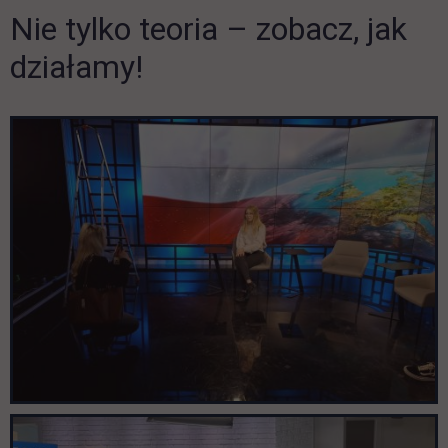
Nie tylko teoria – zobacz, jak
Pomiń galerię
działamy!