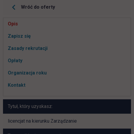
Wróć do oferty
Pomiń
Opis
nawigacje
link otwiera się w nowej karcie
Zapisz się
Zasady rekrutacji
Opłaty
Organizacja roku
Kontakt
Tytuł, który uzyskasz:
licencjat na kierunku Zarządzanie