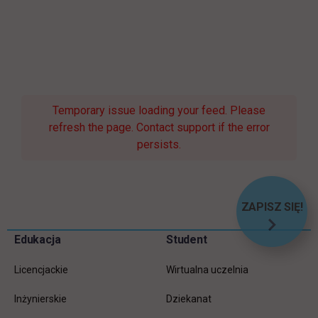
Temporary issue loading your feed. Please
refresh the page. Contact support if the error
persists.
ZAPISZ SIĘ!
LINK OT
Pomiń
Edukacja
Student
Informacje w stopce
stopkę
Licencjackie
Wirtualna uczelnia
Inżynierskie
Dziekanat