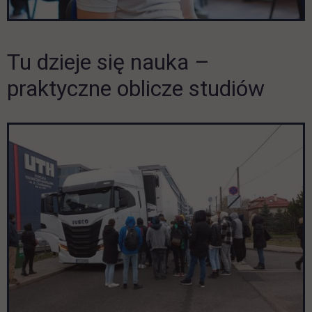
Tu dzieje się nauka –
Pomiń galerię
praktyczne oblicze studiów