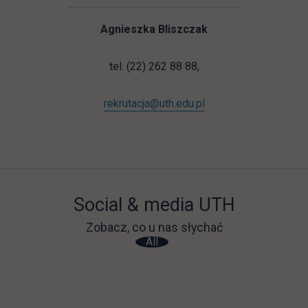
Agnieszka Bliszczak
tel. (22) 262 88 88,
rekrutacja@uth.edu.pl
Social & media UTH
Zobacz, co u nas słychać
All
Filter network
: