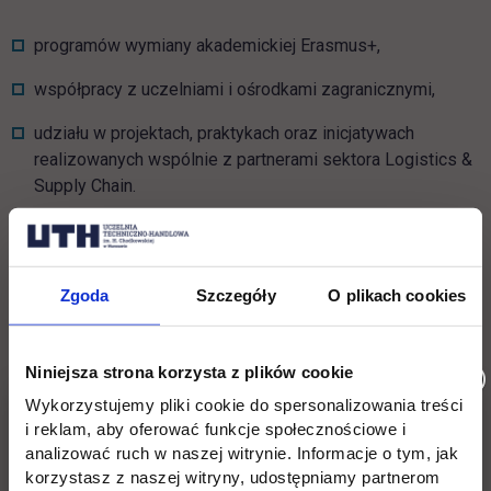
programów wymiany akademickiej Erasmus+,
współpracy z uczelniami i ośrodkami zagranicznymi,
udziału w projektach, praktykach oraz inicjatywach
realizowanych wspólnie z partnerami sektora Logistics &
Supply Chain.
Perspektywy po studiach
Zgoda
Szczegóły
O plikach cookies
Absolwenci specjalności
Logistics & Supply Chain
Management mają szerokie możliwości zawodowe w
dynamicznie rozwijającej się branży TSL. Dzięki zdobytej
Niniejsza strona korzysta z plików cookie
wiedzy z zakresu transportu, spedycji i logistyki, mogą
Wykorzystujemy pliki cookie do spersonalizowania treści
podjąć pracę na różnych stanowiskach w firmach zajmujących
i reklam, aby oferować funkcje społecznościowe i
się zarządzaniem łańcuchem dostaw, w tym w
analizować ruch w naszej witrynie. Informacje o tym, jak
przedsiębiorstwach transportowych, spedycyjnych oraz
korzystasz z naszej witryny, udostępniamy partnerom
logistycznych. Absolwenci mogą także liczyć na zatrudnienie