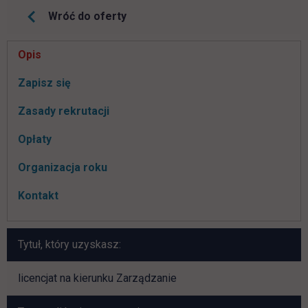
Wróć do oferty
Pomiń
Opis
nawigacje
link otwiera się w nowej karcie
Zapisz się
Zasady rekrutacji
Opłaty
Organizacja roku
Kontakt
Tytuł, który uzyskasz:
licencjat na kierunku Zarządzanie