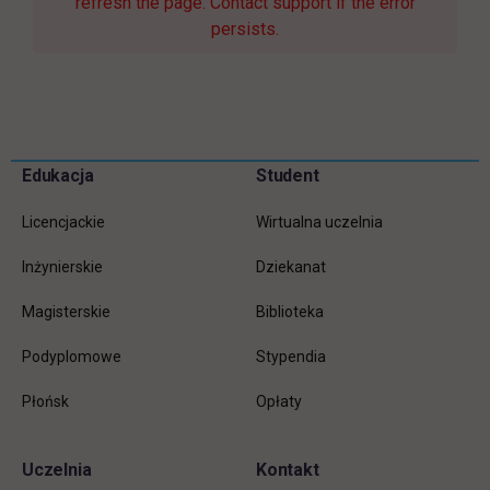
refresh the page. Contact support if the error
persists.
Pomiń
Edukacja
Student
Informacje w stopce
stopkę
Licencjackie
Wirtualna uczelnia
Inżynierskie
Dziekanat
Magisterskie
Biblioteka
Podyplomowe
Stypendia
Płońsk
Opłaty
Uczelnia
Kontakt