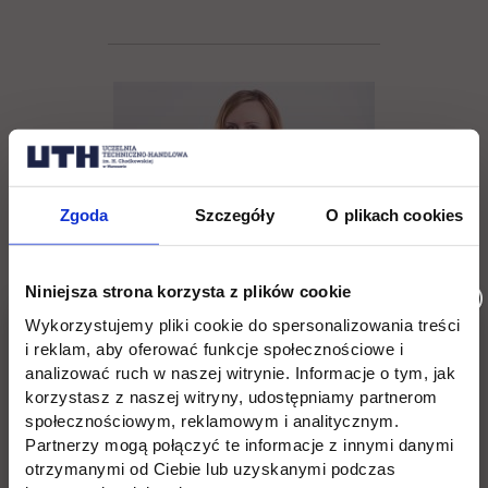
Zgoda
Szczegóły
O plikach cookies
Niniejsza strona korzysta z plików cookie
Wykorzystujemy pliki cookie do spersonalizowania treści
Agnieszka Bliszczak
i reklam, aby oferować funkcje społecznościowe i
analizować ruch w naszej witrynie. Informacje o tym, jak
korzystasz z naszej witryny, udostępniamy partnerom
tel. (22) 262 88 88,
społecznościowym, reklamowym i analitycznym.
Partnerzy mogą połączyć te informacje z innymi danymi
rekrutacja@uth.edu.pl
otrzymanymi od Ciebie lub uzyskanymi podczas