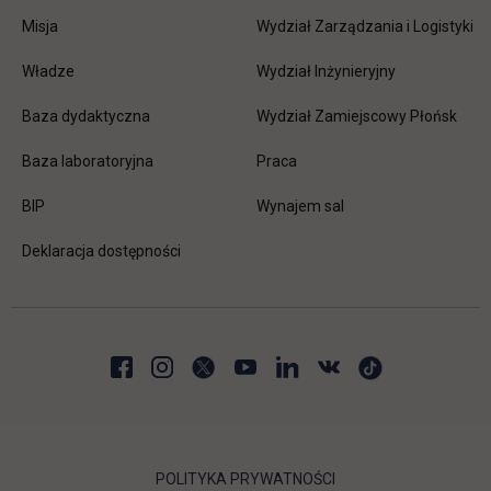
Misja
Wydział Zarządzania i Logistyki
Władze
Wydział Inżynieryjny
Baza dydaktyczna
Wydział Zamiejscowy Płońsk
link otwiera się w nowej karc
Baza laboratoryjna
Praca
link otwiera się w nowej karcie
BIP
Wynajem sal
Deklaracja dostępności
POLITYKA PRYWATNOŚCI