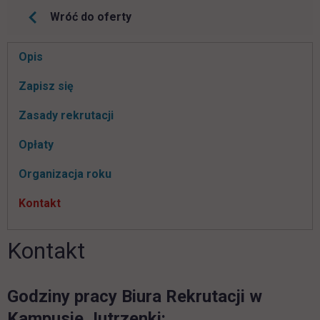
Wróć do oferty
Pomiń
Opis
nawigacje
link otwiera się w nowej karcie
Zapisz się
Zasady rekrutacji
Opłaty
Organizacja roku
Kontakt
Kontakt
Godziny pracy Biura Rekrutacji w
Kampusie Jutrzenki: