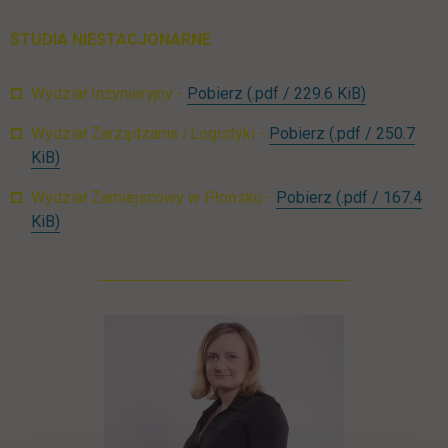
STUDIA NIESTACJONARNE
NST_WI_org_roku_2025_20
link otwiera
Wydział Inżynieryjny -
Pobierz
(.pdf / 229.6 KiB)
NST_WZiL_org_r
Wydział Zarządzania i Logistyki -
Pobierz
(.pdf / 250.7
link otwiera się w nowej karcie
KiB)
NST_WZP_org_
Wydział Zamiejscowy w Płońsku -
Pobierz
(.pdf / 167.4
link otwiera się w nowej karcie
KiB)