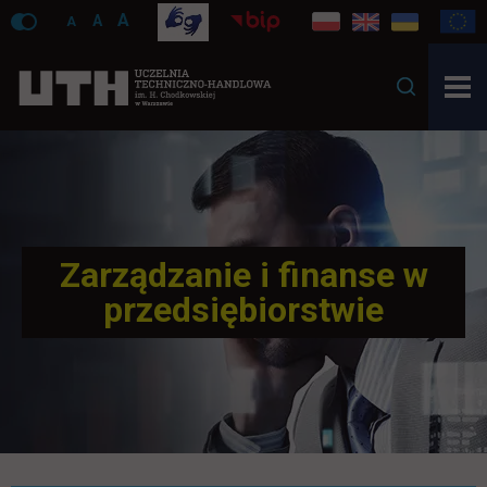
A
A
A
Zarządzanie i finanse w
przedsiębiorstwie