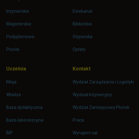
Inżynierskie
Dziekanat
Magisterskie
Biblioteka
Podyplomowe
Stypendia
Płońsk
Opłaty
Uczelnia
Kontakt
Misja
Wydział Zarządzania i Logistyki
Władze
Wydział Inżynieryjny
Baza dydaktyczna
Wydział Zamiejscowy Płońsk
link otwiera się w nowej karc
Baza laboratoryjna
Praca
link otwiera się w nowej karcie
BIP
Wynajem sal