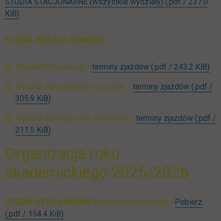
STUDIA STACJONARNE (wszystkie wydziały)
(.pdf / 237.0
link otwiera się w nowej karcie
KiB)
STUDIA NIESTACJONARNE
lin
Wydział Inżynieryjny -
terminy zjazdów
(.pdf / 243.2 KiB)
Wydział Zarządzania i Logistyki -
terminy zjazdów
(.pdf /
link otwiera się w nowej karcie
305.9 KiB)
Wydział Zamiejscowy w Płońsku -
terminy zjazdów
(.pdf /
link otwiera się w nowej karcie
211.5 KiB)
Organizacja roku
akademickiego 2025/2026
ST_o
STUDIA STACJONARNE
(wszystkie wydziały) -
Pobierz
link otwiera się w nowej karcie
(.pdf / 154.4 KiB)