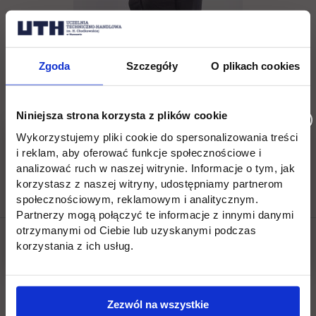
Zgoda
Szczegóły
O plikach cookies
Agnieszka Bliszczak
tel. (22) 262 88 88,
Niniejsza strona korzysta z plików cookie
Wykorzystujemy pliki cookie do spersonalizowania treści
rekrutacja@uth.edu.pl
i reklam, aby oferować funkcje społecznościowe i
analizować ruch w naszej witrynie. Informacje o tym, jak
korzystasz z naszej witryny, udostępniamy partnerom
społecznościowym, reklamowym i analitycznym.
Partnerzy mogą połączyć te informacje z innymi danymi
otrzymanymi od Ciebie lub uzyskanymi podczas
korzystania z ich usług.
Social & media UTH
Zobacz, co u nas słychać
All
Filter network
:
Zezwól na wszystkie