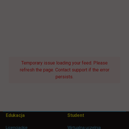
Temporary issue loading your feed. Please
refresh the page. Contact support if the error
persists.
Pomiń
Edukacja
Student
Informacje w stopce
stopkę
Licencjackie
Wirtualna uczelnia