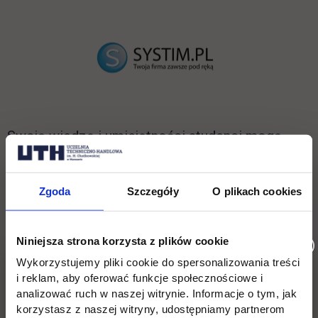
link otwie
Swoją wiedzę i umiejętności studenci mogą
potwierdzać certyfikatem
Zintegrowanego
Systemu Kwalifikacji
wydawanym przez
Zgoda
Szczegóły
O plikach cookies
naszego partnera
Centrum Szkoleniowe
Fundacji Rozwoju Rachunkowości
na trzech
poziomach:
Niniejsza strona korzysta z plików cookie
Wykorzystujemy pliki cookie do spersonalizowania treści
i reklam, aby oferować funkcje społecznościowe i
Wspomaganie obsługi procesów księgowych
analizować ruch w naszej witrynie. Informacje o tym, jak
– PRK 3
korzystasz z naszej witryny, udostępniamy partnerom