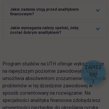
Jakie zadania stoją przed analitykiem
finansowym?
Jakie wymagania należy spełnić, żeby
zostać dobrym analitykiem?
Program studiów na UTH oferuje wykształcenie
ZAPISZ
na najwyższym poziomie zawodowym, który
SIĘ!
LINK O
umożliwia absolwentom zrozumienie złożonych
problemów w tej dziedzinie zawodowej w
sposób zorientowany na rozwiązanie. Na
specjalności analityka finansowa zdobędziesz
umiejętności niezbędne do określania ryzyka,