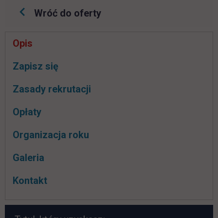
Wróć do oferty
Pomiń
Opis
nawigacje
link otwiera się w nowej karcie
Zapisz się
Zasady rekrutacji
Opłaty
Organizacja roku
Galeria
Kontakt