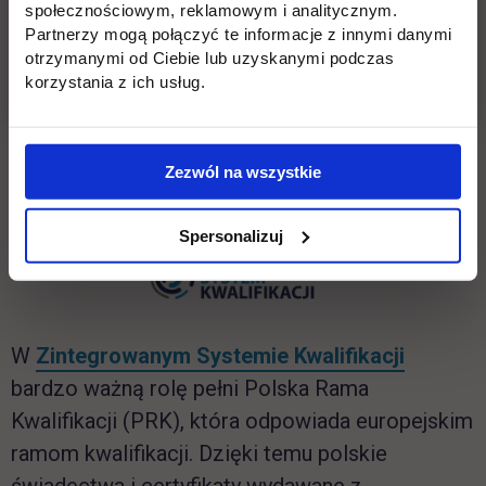
społecznościowym, reklamowym i analitycznym.
Obsługa procesów księgowych – PRK 4
Partnerzy mogą połączyć te informacje z innymi danymi
otrzymanymi od Ciebie lub uzyskanymi podczas
Zarządzanie procesami księgowymi – PRK 6
korzystania z ich usług.
Zezwól na wszystkie
Spersonalizuj
link otwiera się w nowej karcie
link otwiera się w nowej karcie
W
Zintegrowanym Systemie Kwalifikacji
bardzo ważną rolę pełni Polska Rama
Kwalifikacji (PRK), która odpowiada europejskim
ramom kwalifikacji. Dzięki temu polskie