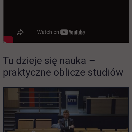
Tu dzieje się nauka –
Pomiń galerię
praktyczne oblicze studiów