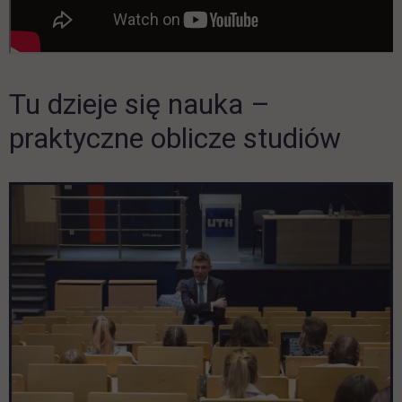
Tu dzieje się nauka –
Pomiń galerię
praktyczne oblicze studiów