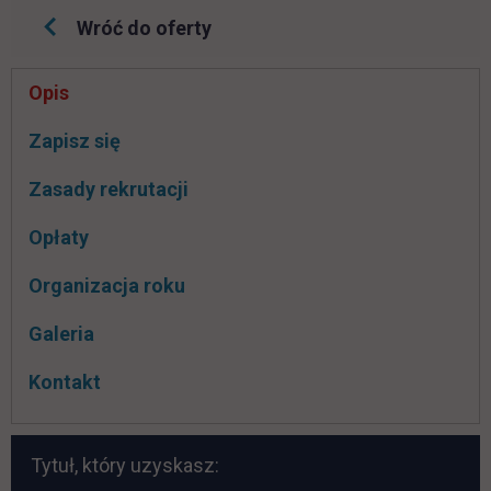
Wróć do oferty
Pomiń
Opis
nawigacje
link otwiera się w nowej karcie
Zapisz się
Zasady rekrutacji
Opłaty
Organizacja roku
Galeria
Kontakt
Tytuł, który uzyskasz: