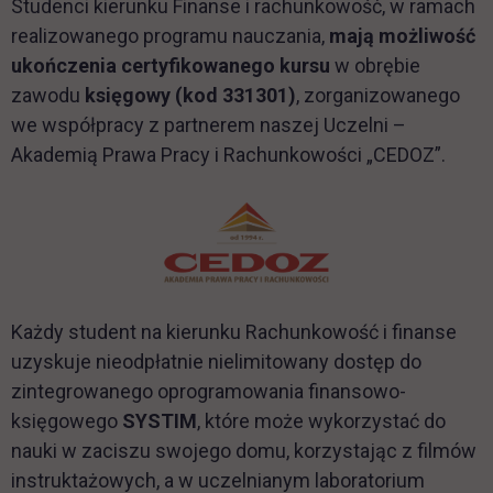
Studenci kierunku Finanse i rachunkowość, w ramach
realizowanego programu nauczania,
mają możliwość
ukończenia certyfikowanego kursu
w obrębie
zawodu
księgowy (kod 331301)
, zorganizowanego
we współpracy z partnerem naszej Uczelni –
Akademią Prawa Pracy i Rachunkowości „CEDOZ”.
link otwiera się w nowej karcie
Każdy student na kierunku Rachunkowość i finanse
uzyskuje nieodpłatnie nielimitowany dostęp do
zintegrowanego oprogramowania finansowo-
księgowego
SYSTIM
, które może wykorzystać do
nauki w zaciszu swojego domu, korzystając z filmów
instruktażowych, a w uczelnianym laboratorium