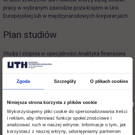
pracy w wybranym zawodzie poza krajem w Unii
Europejskiej lub w międzynarodowych korporacjach.
Plan studiów
Studia I stopnia w specjalności Analityka finansowa
realizowana na Kierunku Finanse i rachunkowość na
Uczelni Techniczno-handlowej w Warszawie mają na
celu dostarczenie cennej wiedzy i umiejętności
Zgoda
Szczegóły
O plikach cookies
związanych z analizą rynków finansowych i finansów
przedsiębiorstw.
Program studiów opracowano z
największą starannością, dlatego zapewnia szeroki
Niniejsza strona korzysta z plików cookie
wgląd w analizę finansową, jak również w ogólne
Wykorzystujemy pliki cookie do spersonalizowania treści
i reklam, aby oferować funkcje społecznościowe i
tematy z zakresu zarządzania.
Zajęcia prowadzone
analizować ruch w naszej witrynie. Informacje o tym, jak
są przez wykładowców finansów i praktyków
korzystasz z naszej witryny, udostępniamy partnerom
zatrudnionych w instytucjach finansowych i