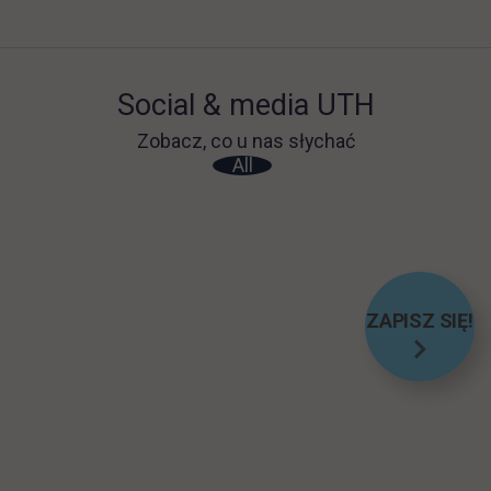
Social & media UTH
Zobacz, co u nas słychać
All
Filter network
:
ZAPISZ SIĘ!
LINK O