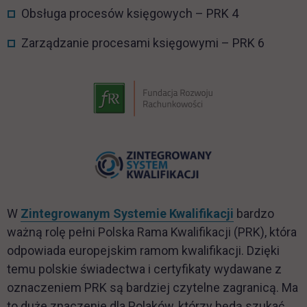
Obsługa procesów księgowych – PRK 4
Zarządzanie procesami księgowymi – PRK 6
link otwiera się w nowej karcie
link otwiera się w nowej karcie
W
Zintegrowanym Systemie Kwalifikacji
bardzo
ważną rolę pełni Polska Rama Kwalifikacji (PRK), która
odpowiada europejskim ramom kwalifikacji. Dzięki
temu polskie świadectwa i certyfikaty wydawane z
oznaczeniem PRK są bardziej czytelne zagranicą. Ma
to duże znaczenie dla Polaków, którzy będą szukać