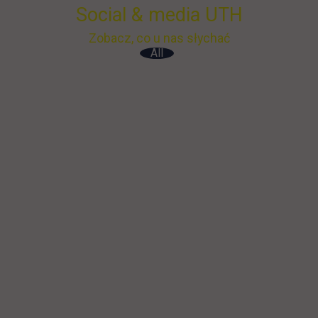
Social & media UTH
Zobacz, co u nas słychać
All
Filter network
: