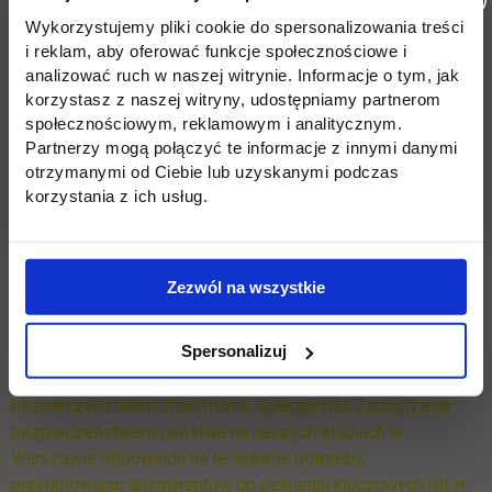
Wykorzystujemy pliki cookie do spersonalizowania treści
i reklam, aby oferować funkcje społecznościowe i
analizować ruch w naszej witrynie. Informacje o tym, jak
Jakie perspektywy czekają na
korzystasz z naszej witryny, udostępniamy partnerom
społecznościowym, reklamowym i analitycznym.
Ciebie po studiach Zarządzanie
Partnerzy mogą połączyć te informacje z innymi danymi
otrzymanymi od Ciebie lub uzyskanymi podczas
bezpieczeństwem państwa w
korzystania z ich usług.
Warszawie?
Zezwól na wszystkie
Zmiany zachodzące w Polsce i na świecie, związane z
bezpieczeństwem narodowym i międzynarodowym,
Spersonalizuj
sprawiają, że zapotrzebowanie na wysoko
wykwalifikowanych ekspertów w dziedzinie zarządzania
bezpieczeństwem stale rośnie. Specjalność Zarządzanie
bezpieczeństwem państwa na naszych studiach w
Warszawie odpowiada na te właśnie potrzeby,
przygotowując absolwentów do pełnienia kluczowych ról w