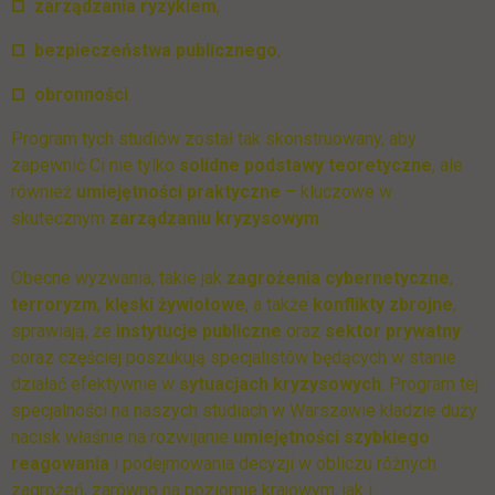
zarządzania ryzykiem
,
bezpieczeństwa publicznego
,
obronności
.
Program tych studiów został tak skonstruowany, aby
zapewnić Ci nie tylko
solidne podstawy teoretyczne
, ale
również
umiejętności praktyczne
– kluczowe w
skutecznym
zarządzaniu kryzysowym
.
Obecne wyzwania, takie jak
zagrożenia cybernetyczne
,
terroryzm
,
klęski żywiołowe
, a także
konflikty zbrojne
,
sprawiają, że
instytucje publiczne
oraz
sektor prywatny
coraz częściej poszukują specjalistów będących w stanie
działać efektywnie w
sytuacjach kryzysowych
. Program tej
specjalności na naszych studiach w Warszawie kładzie duży
nacisk właśnie na rozwijanie
umiejętności szybkiego
reagowania
i podejmowania decyzji w obliczu różnych
zagrożeń, zarówno na poziomie krajowym, jak i