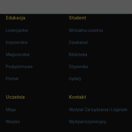
Pomiń
Edukacja
Student
Informacje w stopce
stopkę
Licencjackie
Wirtualna uczelnia
Inżynierskie
Dziekanat
Magisterskie
Biblioteka
Podyplomowe
Stypendia
Płońsk
Opłaty
Uczelnia
Kontakt
Misja
Wydział Zarządzania i Logistyki
Władze
Wydział Inżynieryjny