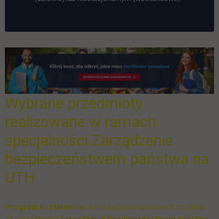
Wybrane przedmioty
realizowane w ramach
specjalności Zarządzenie
bezpieczeństwem państwa na
UTH
Program kształcenia
na naszych warszawskich studiach
na specjalności
Zarządzanie bezpieczeństwem państwa