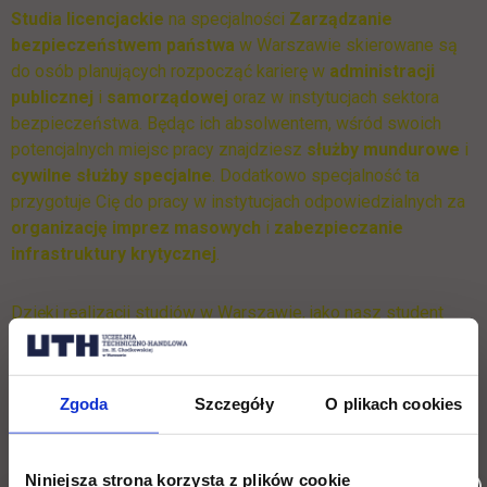
Studia licencjackie
na specjalności
Zarządzanie
bezpieczeństwem państwa
w Warszawie skierowane są
do osób planujących rozpocząć karierę w
administracji
publicznej
i
samorządowej
oraz w instytucjach sektora
bezpieczeństwa. Będąc ich absolwentem, wśród swoich
potencjalnych miejsc pracy znajdziesz
służby mundurowe
i
cywilne służby specjalne
. Dodatkowo specjalność ta
przygotuje Cię do pracy w instytucjach odpowiedzialnych za
organizację imprez masowych
i
zabezpieczanie
infrastruktury krytycznej
.
Dzięki realizacji studiów w Warszawie, jako nasz student
będziesz miał możliwość zdobycia zarówno
wiedzy
teoretycznej
, jak i
praktycznej
, bazującej na
praktykach
w
lokalnie działających instytucjach. Aspekt ten czyni
Zgoda
Szczegóły
O plikach cookies
absolwentów omawianej specjalności dobrze
przygotowanymi do
wyzwań rynku pracy
w sektorze
bezpieczeństwa publicznego i prywatnego
.
Niniejsza strona korzysta z plików cookie