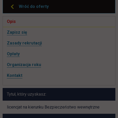
Wróć do oferty
Pomiń
Opis
nawigacje
link otwiera się w nowej karcie
Zapisz się
Zasady rekrutacji
Opłaty
Organizacja roku
Kontakt
Tytuł, który uzyskasz:
licencjat na kierunku Bezpieczeństwo wewnętrzne