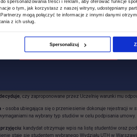
do spersonalizowania treści i reklam, aby oferować funkcje sp
ormacje o tym, jak korzystasz z naszej witryny, udostępniamy p
je możliwość przyjęcia studentów w czasie trwania toku studió
Partnerzy mogą połączyć te informacje z innymi danymi otrzym
nia z ich usług.
m przeniesienia się na studia jest:
Spersonalizuj
Z
enie
do dziekanatu wybranego Wydziału
podania z prośbą o pr
e uczelni macierzystej. Karta przebiegu studiów powinna zawi
onwersatorium etc.), godzinami, punktami ECTS oraz pieczątką 
 różnic programowych
: na podstawie złożonej przez kandydata
stalają różnice programowe i semestr, na który może być przyjęt
decyduje
, czy zaproponowane przez Uczelnię warunki mu odpowia
a -
osoba ubiegająca się o przeniesienie dokonuje rejestracji w 
wymaganiami na wybrany typ studiów w celu podpisania umowy.
 przyjęciu
: kandydat otrzymuje wpis na listę studentów oraz p
sienie staje się studentem wybranego Wydziału UTH w Warszawi