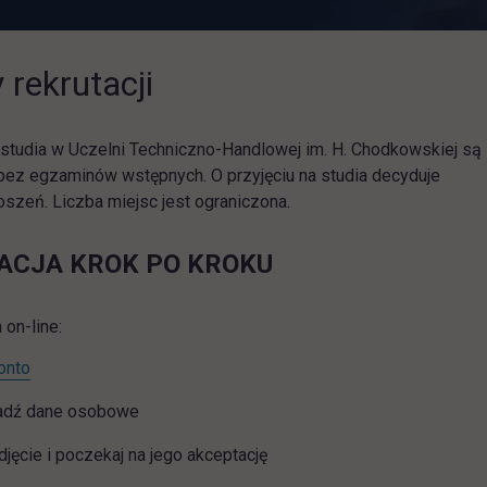
 rekrutacji
studia w Uczelni Techniczno-Handlowej im. H. Chodkowskiej są
bez egzaminów wstępnych. O przyjęciu na studia decyduje
oszeń. Liczba miejsc jest ograniczona.
ACJA KROK PO KROKU
 on-line:
link otwiera się w nowej karcie
onto
dź dane osobowe
djęcie i poczekaj na jego akceptację