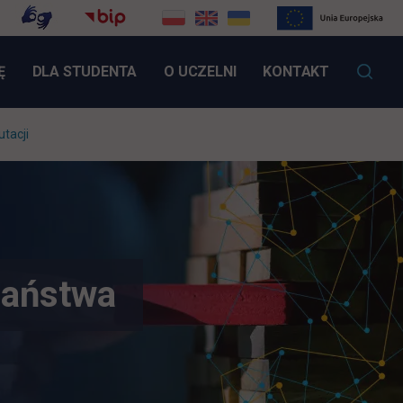
LINK OTWIERA SIĘ W NOWEJ KARCIE
Ę
DLA STUDENTA
O UCZELNI
KONTAKT
tacji
państwa