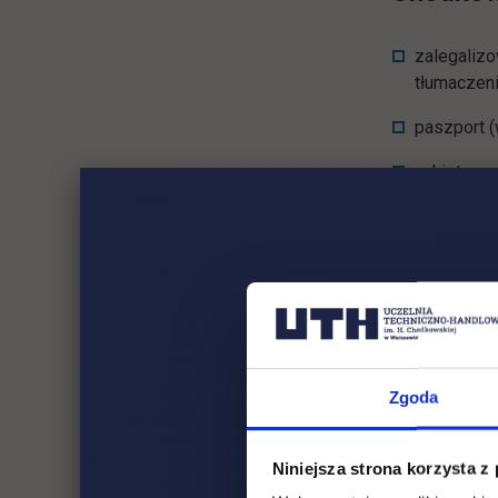
zalegalizo
tłumaczeni
paszport (
ankieta os
potwierdze
certyfikat
studiach w
Ważne!
Zapoz
Zgoda
Sprawdz
Niniejsza strona korzysta z
PRZYJM