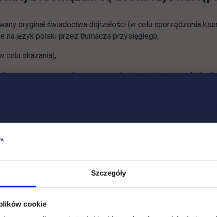
wany oryginał świadectwa dojrzałości (w celu sporządzenia kse
e na język polski przez tłumacza przysięgłego,
w celu okazania),
obowa zawierająca zdjęcie oraz podanie o przyjęcie na studia d
nie wniesienia opłaty rekrutacyjnej,
 znajomości języka polskiego na poziomie B2 lub zaświadczeni
 języku polskim.
naj się z zasadami dotyczącymi rekrutacji cudzoziemców z zag
Szczegóły
enie kompetencji kandydatów – cudzoziemców do studiowan
 plików cookie
UJEMY DOKUMENTY NA WSZYSTKIE S