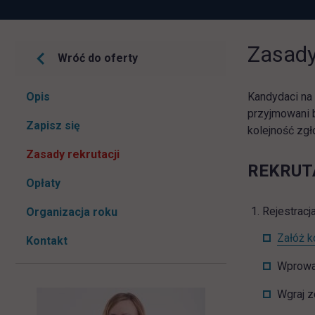
Zasady
Wróć do oferty
Pomiń
Opis
Kandydaci na 
nawigacje
przyjmowani 
link otwiera się w nowej karcie
Zapisz się
kolejność zgł
Zasady rekrutacji
R
EKRUT
Opłaty
Rejestracja
Organizacja roku
Załóż k
Kontakt
Wprowa
Wgraj z