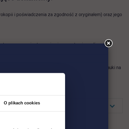
rokopii i poświadczenia za zgodność z oryginałem) oraz jego
ostępne po zarejestrowaniu się w systemie on-line,
e o ukończeniu kursu przygotowawczego do podjęcia nauki na
ranicznymi dokumentami - szczegóły poniżej:
O plikach cookies
ia w języku polskim
EMESTRY