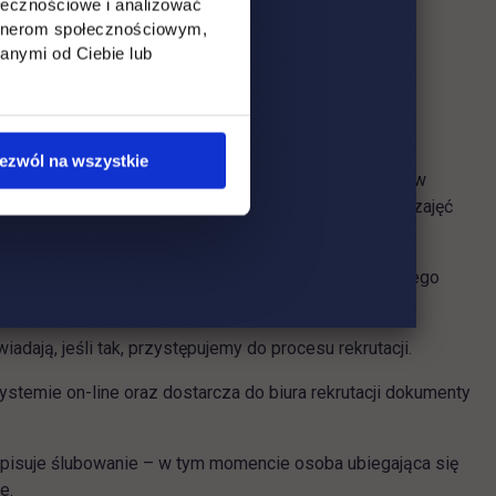
ołecznościowe i analizować
artnerom społecznościowym,
w, gdy pragną kontynuować naukę w naszej Uczelni.
anymi od Ciebie lub
ezwól na wszystkie
zeniesienie
oraz
karty przebiegu studiów
pobranej w
erać nazwy przedmiotów wraz z formami prowadzenia zajęć
i podpisem osoby wystawiającej.
 karty przebiegu studiów, dziekanat i Dziekan wybranego
a osoba ubiegająca się o przeniesienie.
dają, jeśli tak, przystępujemy do procesu rekrutacji.
systemie on-line oraz dostarcza do biura rekrutacji dokumenty
odpisuje ślubowanie – w tym momencie osoba ubiegająca się
e.