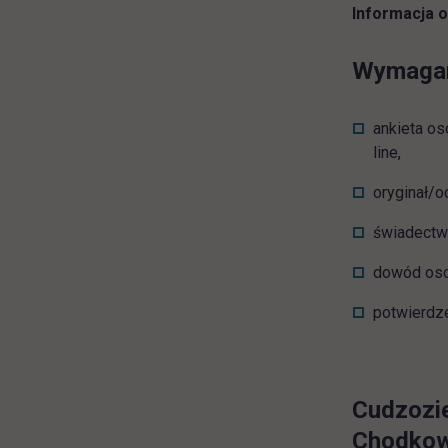
Informacja o
Wymagane
ankieta os
line,
oryginał/o
świadectwo
dowód osob
potwierdze
Cudzozie
Chodkows