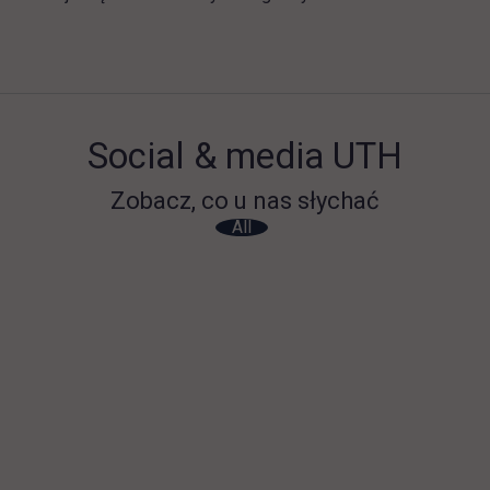
Social & media UTH
Zobacz, co u nas słychać
All
Filter network
: