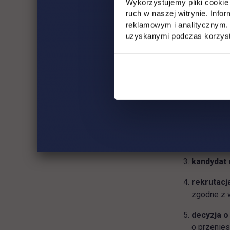
Wykorzystujemy pliki cookie 
ruch w naszej witrynie. Inf
UTH przewidu
reklamowym i analitycznym. 
uzyskanymi podczas korzysta
Warunkie
dostarcz
dziekanaci
(wykład, k
ustalenie
Wydziału u
kandydat 
rekrutacj
zgodne z 
decyzja o
o przenie