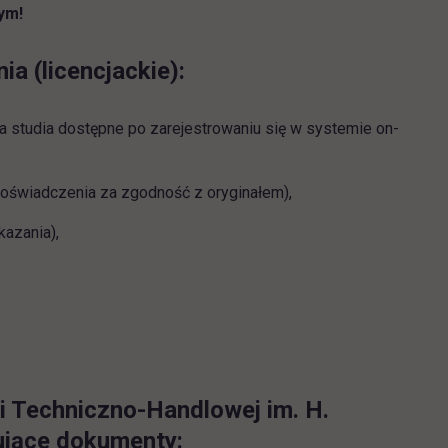
nym!
 (licencjackie):
a studia dostępne po zarejestrowaniu się w systemie on-
 poświadczenia za zgodność z oryginałem),
kazania),
ni Techniczno-Handlowej im. H.
ujące dokumenty: