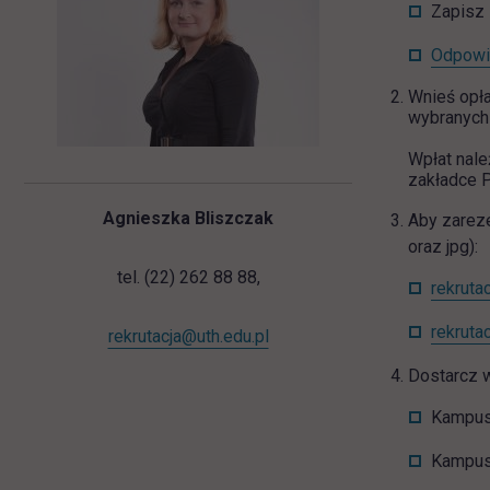
Zapisz 
Odpowie
Wnieś opła
wybranych 
Wpłat nal
zakładce P
Agnieszka Bliszczak
Aby zareze
oraz jpg):
tel. (22) 262 88 88,
rekruta
rekruta
rekrutacja@uth.edu.pl
Dostarcz 
Kampus 
Kampus 