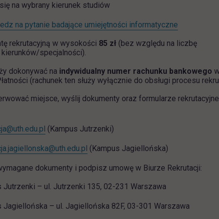
się na wybrany kierunek studiów
link otwiera
dz na pytanie badające umiejętności informatyczne
tę rekrutacyjną w wysokości
85 zł
(bez względu na liczbę
kierunków/specjalności).
eży dokonywać na
indywidualny numer rachunku bankowego
w
łatności (rachunek ten służy wyłącznie do obsługi procesu rekrut
rwować miejsce, wyślij dokumenty oraz formularze rekrutacyjne
cja@uth.edu.pl
(Kampus Jutrzenki)
cja.jagiellonska@uth.edu.pl
(Kampus Jagiellońska)
wymagane dokumenty i podpisz umowę w Biurze Rekrutacji:
Jutrzenki – ul. Jutrzenki 135, 02-231 Warszawa
Jagiellońska – ul. Jagiellońska 82F, 03-301 Warszawa