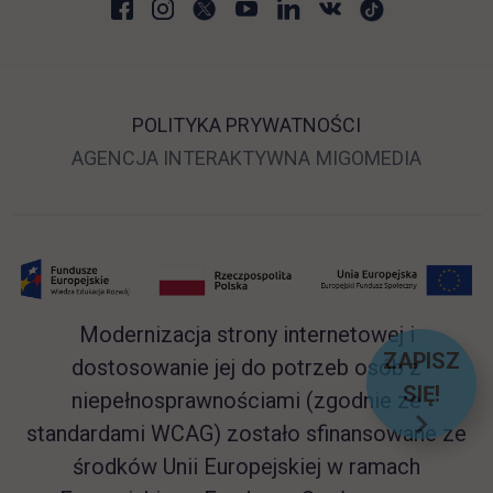
POLITYKA PRYWATNOŚCI
LINK OTWIERA SIĘ 
LINK O
AGENCJA INTERAKTYWNA
MIGOMEDIA
Modernizacja strony internetowej i
ZAPISZ
dostosowanie jej do potrzeb osób z
SIĘ!
niepełnosprawnościami (zgodnie ze
LINK O
standardami WCAG) zostało sfinansowane ze
środków Unii Europejskiej w ramach