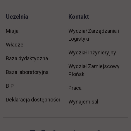
Uczelnia
Kontakt
Misja
Wydział Zarządzania i
Logistyki
Władze
Wydział Inżynieryjny
Baza dydaktyczna
Wydział Zamiejscowy
Baza laboratoryjna
Płońsk
link otwiera się w nowej karcie
BIP
link otwiera się w no
Praca
Deklaracja dostępności
Wynajem sal