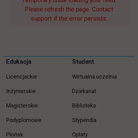
Temporary issue loading your feed.
Please refresh the page. Contact
support if the error persists.
Pomiń
Edukacja
Student
Informacje w stopce
stopkę
Licencjackie
Wirtualna uczelnia
Inżynierskie
Dziekanat
Magisterskie
Biblioteka
Podyplomowe
Stypendia
Płońsk
Opłaty