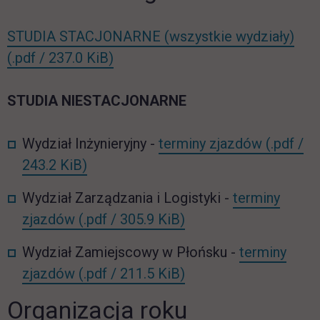
STUDIA STACJONARNE (wszystkie wydziały)
link otwiera się w nowej karcie
(.pdf / 237.0 KiB)
STUDIA NIESTACJONARNE
Wydział Inżynieryjny -
terminy zjazdów
(.pdf /
link otwiera się w nowej karcie
243.2 KiB)
Wydział Zarządzania i Logistyki -
terminy
link otwiera się w no
zjazdów
(.pdf / 305.9 KiB)
Wydział Zamiejscowy w Płońsku -
terminy
link otwiera się w no
zjazdów
(.pdf / 211.5 KiB)
Organizacja roku