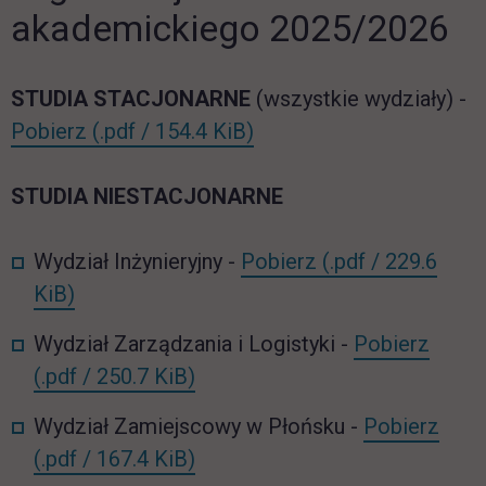
akademickiego 2025/2026
STUDIA STACJONARNE
(wszystkie wydziały) -
ST_org_roku_2025_2026.pdf
link otwiera się w nowej
Pobierz
(.pdf / 154.4 KiB)
STUDIA NIESTACJONARNE
NST_WI_org_rok
Wydział Inżynieryjny -
Pobierz
(.pdf / 229.6
link otwiera się w nowej karcie
KiB)
NST_
Wydział Zarządzania i Logistyki -
Pobierz
link otwiera się w nowej karcie
(.pdf / 250.7 KiB)
NST_
Wydział Zamiejscowy w Płońsku -
Pobierz
link otwiera się w nowej karcie
(.pdf / 167.4 KiB)