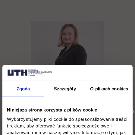
Zgoda
Szczegóły
O plikach cookies
Agnieszka Bliszczak
Niniejsza strona korzysta z plików cookie
tel. (22) 262 88 88,
Wykorzystujemy pliki cookie do spersonalizowania treści
i reklam, aby oferować funkcje społecznościowe i
rekrutacja@uth.edu.pl
analizować ruch w naszej witrynie. Informacje o tym, jak