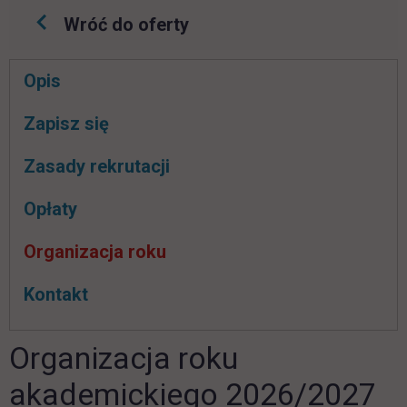
Wróć do oferty
Pomiń
Opis
nawigacje
link otwiera się w nowej karcie
Zapisz się
Zasady rekrutacji
Opłaty
Organizacja roku
Kontakt
Organizacja roku
akademickiego 2026/2027