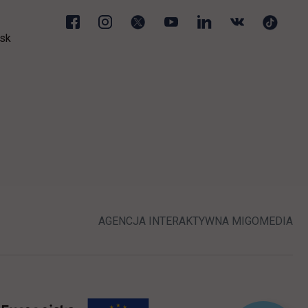
sk
ej karcie
LINK OTWIERA 
LI
AGENCJA INTERAKTYWNA
MIGOMEDIA