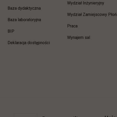
Wydział Inżynieryjny
Baza dydaktyczna
Wydział Zamiejscowy Płoń
Baza laboratoryjna
link otwiera się w now
Praca
link otwiera się w nowej karcie
BIP
Wynajem sal
Deklaracja dostępności