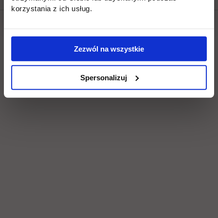
korzystania z ich usług.
Social & media UTH
Zezwól na wszystkie
Zobacz, co u nas słychać
All
Filter network
:
Spersonalizuj