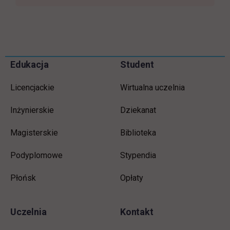
Informacje w stopce
Pomiń
Edukacja
Student
stopkę
Licencjackie
Wirtualna uczelnia
Inżynierskie
Dziekanat
Magisterskie
Biblioteka
Podyplomowe
Stypendia
Płońsk
Opłaty
Uczelnia
Kontakt