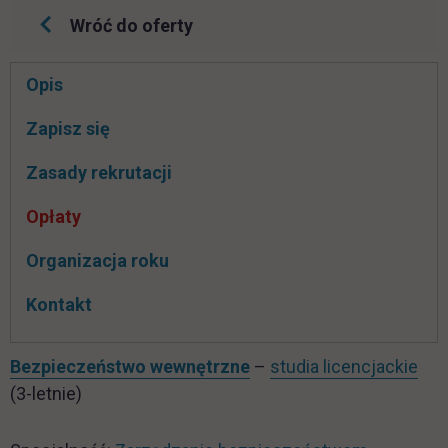
Wróć do oferty
Pomiń
Opis
nawigacje
link otwiera się w nowej karcie
Zapisz się
Zasady rekrutacji
Opłaty
Organizacja roku
Kontakt
Bezpieczeństwo wewnętrzne
–
studia licencjackie
(3-letnie)