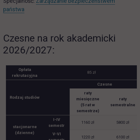
Specjalność:
Zarządzanie bezpieczeństwem
państwa
Czesne na rok akademicki
2026/2027:
Opłata
85 zł
rekrutacyjna
Czesne
raty
Rodzaj studiów
miesięczne
raty
(5 rat w
semestralne
semestrze)
I-IV
1160 zł
5800 zł
semestr
stacjonarne
(dzienne)
V-VI
1220 zł
6100 zł
semestr