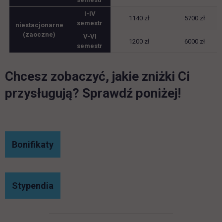
I-IV
1140 zł
5700 zł
semestr
niestacjonarne
(zaoczne)
V-VI
1200 zł
6000 zł
semestr
Chcesz zobaczyć, jakie zniżki Ci
przysługują? Sprawdź poniżej!
link otwiera się w nowej karcie
Bonifikaty
link otwiera się w nowej karcie
Stypendia