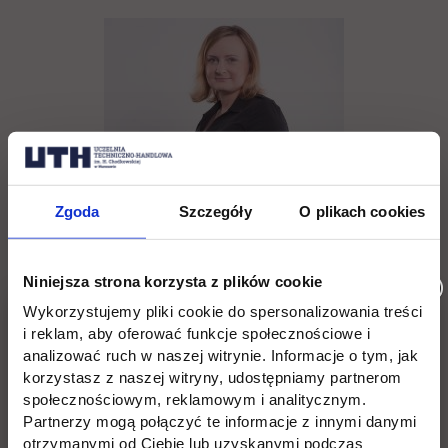
Zgoda
Szczegóły
O plikach cookies
Agnieszka Bliszczak
Niniejsza strona korzysta z plików cookie
Wykorzystujemy pliki cookie do spersonalizowania treści
tel. (22) 262 88 88,
i reklam, aby oferować funkcje społecznościowe i
analizować ruch w naszej witrynie. Informacje o tym, jak
rekrutacja@uth.edu.pl
korzystasz z naszej witryny, udostępniamy partnerom
społecznościowym, reklamowym i analitycznym.
Partnerzy mogą połączyć te informacje z innymi danymi
otrzymanymi od Ciebie lub uzyskanymi podczas