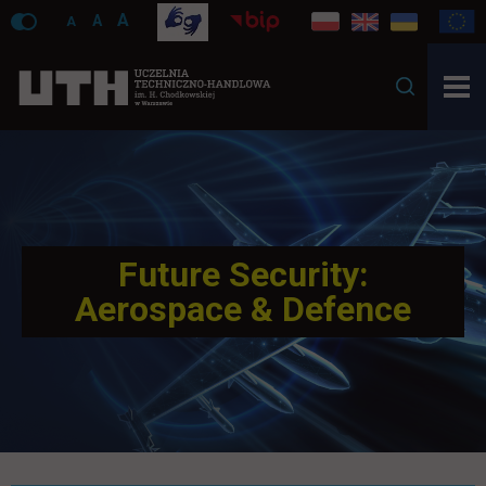
A
A
A
Future Security:
Aerospace & Defence