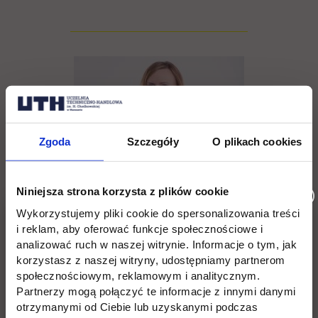
Zgoda
Szczegóły
O plikach cookies
Niniejsza strona korzysta z plików cookie
Wykorzystujemy pliki cookie do spersonalizowania treści
Agnieszka Bliszczak
i reklam, aby oferować funkcje społecznościowe i
analizować ruch w naszej witrynie. Informacje o tym, jak
korzystasz z naszej witryny, udostępniamy partnerom
tel. (22) 262 88 88,
społecznościowym, reklamowym i analitycznym.
Partnerzy mogą połączyć te informacje z innymi danymi
rekrutacja@uth.edu.pl
otrzymanymi od Ciebie lub uzyskanymi podczas