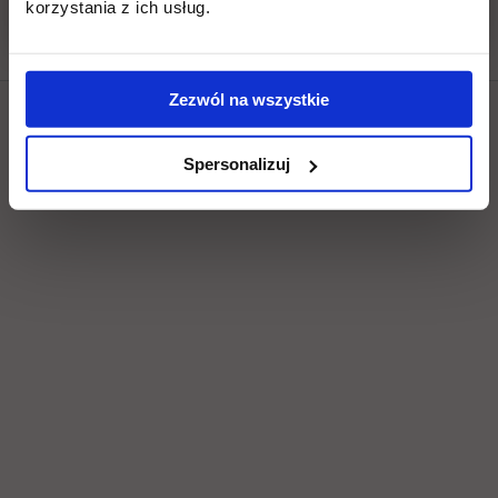
korzystania z ich usług.
Zezwól na wszystkie
Social & media UTH
Spersonalizuj
Zobacz, co u nas słychać
All
Filter network
: