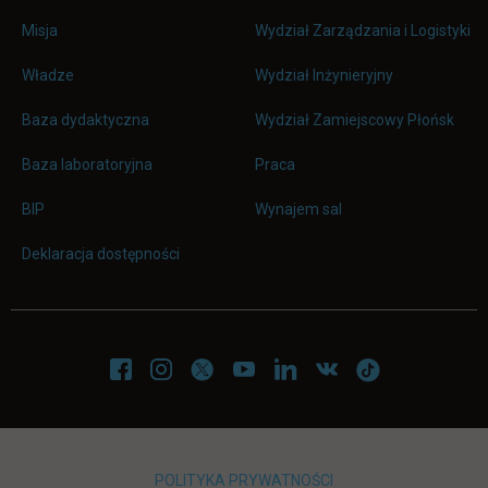
Misja
Wydział Zarządzania i Logistyki
Władze
Wydział Inżynieryjny
Baza dydaktyczna
Wydział Zamiejscowy Płońsk
link otwiera się w nowej karc
Baza laboratoryjna
Praca
link otwiera się w nowej karcie
BIP
Wynajem sal
Deklaracja dostępności
POLITYKA PRYWATNOŚCI