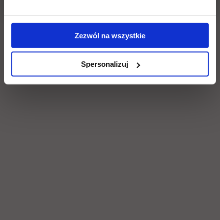
Social & media UTH
Zobacz, co u nas słychać
All
Zezwól na wszystkie
Filter network
:
Spersonalizuj