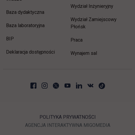
Wydział Inżynieryjny
Baza dydaktyczna
Wydział Zamiejscowy
Baza laboratoryjna
Płońsk
link otwiera się w nowej karcie
BIP
link otwiera się w nowej 
Praca
Deklaracja dostępności
Wynajem sal
POLITYKA PRYWATNOŚCI
LINK OTWIERA SIĘ W N
LINK OTWI
AGENCJA INTERAKTYWNA
MIGOMEDIA