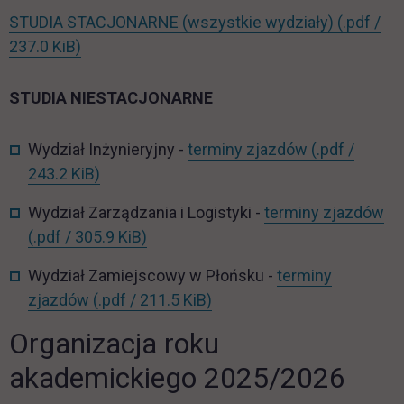
STUDIA STACJONARNE (wszystkie wydziały)
(.pdf /
link otwiera się w nowej karcie
237.0 KiB)
STUDIA NIESTACJONARNE
Wydział Inżynieryjny -
terminy zjazdów
(.pdf /
link otwiera się w nowej karcie
243.2 KiB)
Wydział Zarządzania i Logistyki -
terminy zjazdów
link otwiera się w nowej karcie
(.pdf / 305.9 KiB)
Wydział Zamiejscowy w Płońsku -
terminy
link otwiera się w nowej ka
zjazdów
(.pdf / 211.5 KiB)
Organizacja roku
akademickiego 2025/2026