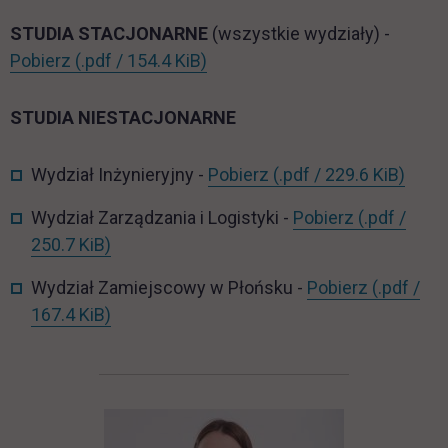
STUDIA STACJONARNE
(wszystkie wydziały) -
ST_org_roku_2025_2026.pdf
link otwiera się w nowej karcie
Pobierz
(.pdf / 154.4 KiB)
STUDIA NIESTACJONARNE
NST_WI_org_roku_20
link 
Wydział Inżynieryjny -
Pobierz
(.pdf / 229.6 KiB)
NST_WZiL_
Wydział Zarządzania i Logistyki -
Pobierz
(.pdf /
link otwiera się w nowej karcie
250.7 KiB)
NST_WZP
Wydział Zamiejscowy w Płońsku -
Pobierz
(.pdf /
link otwiera się w nowej karcie
167.4 KiB)