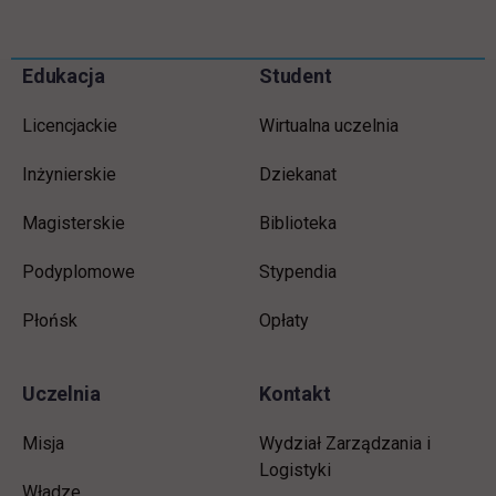
Informacje w stopce
Pomiń
Edukacja
Student
stopkę
Licencjackie
Wirtualna uczelnia
Inżynierskie
Dziekanat
Magisterskie
Biblioteka
Podyplomowe
Stypendia
Płońsk
Opłaty
Uczelnia
Kontakt
Misja
Wydział Zarządzania i
Logistyki
Władze