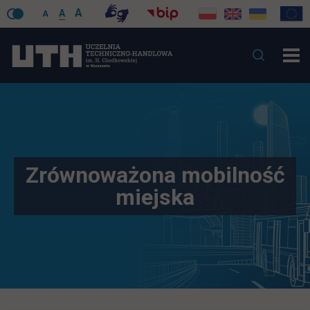
A
A
A
Zrównoważona mobilność
miejska