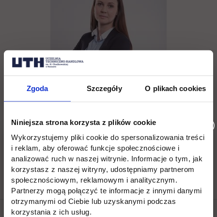
Zgoda
Szczegóły
O plikach cookies
Eliza Kotomska
Niniejsza strona korzysta z plików cookie
tel. (22) 262 88 89,
Wykorzystujemy pliki cookie do spersonalizowania treści
i reklam, aby oferować funkcje społecznościowe i
rekrutacja.jagiellonska@uth.edu.pl
analizować ruch w naszej witrynie. Informacje o tym, jak
korzystasz z naszej witryny, udostępniamy partnerom
społecznościowym, reklamowym i analitycznym.
Partnerzy mogą połączyć te informacje z innymi danymi
otrzymanymi od Ciebie lub uzyskanymi podczas
korzystania z ich usług.