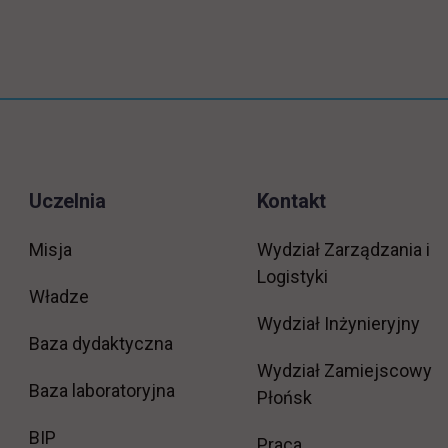
Uczelnia
Kontakt
Misja
Wydział Zarządzania i
Logistyki
Władze
Wydział Inżynieryjny
Baza dydaktyczna
Wydział Zamiejscowy
Baza laboratoryjna
Płońsk
link otwiera się w nowej karcie
BIP
link otwiera się w
Praca