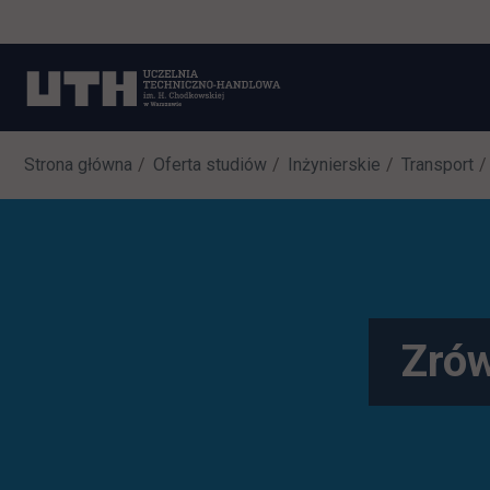
Strona główna
Oferta studiów
Inżynierskie
Transport
Zró