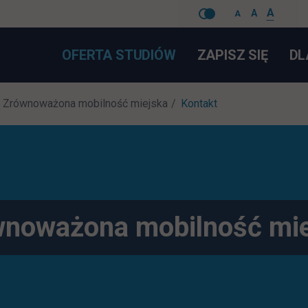
A
A
A
Pomiń
LINK 
OFERTA STUDIÓW
ZAPISZ SIĘ
DL
nawigacje
Zrównoważona mobilność miejska
Kontakt
wnoważona mobilność mie