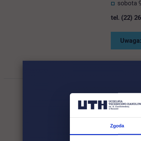
sobota 9
tel. (22) 2
Uwaga:
Zgoda