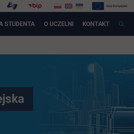
OTWIERA SIĘ W NOWEJ KARCIE
A STUDENTA
O UCZELNI
KONTAKT
jska