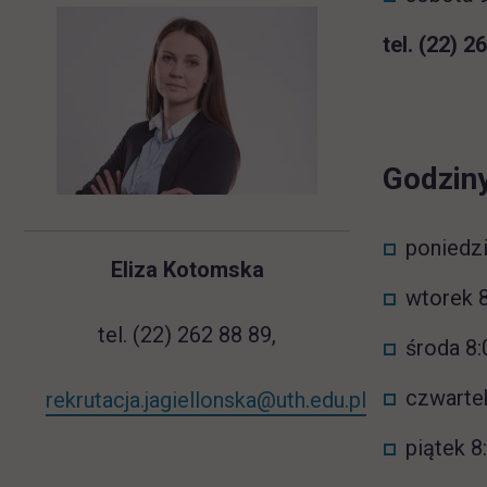
tel. (22) 2
Godziny
poniedzi
Eliza Kotomska
wtorek 8
tel. (22) 262 88 89,
środa 8:
czwartek
rekrutacja.jagiellonska@uth.edu.pl
piątek 8