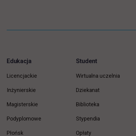
Pomiń
Informacje w stopce
stopkę
Edukacja
Student
Licencjackie
Wirtualna uczelnia
Inżynierskie
Dziekanat
Magisterskie
Biblioteka
Podyplomowe
Stypendia
Płońsk
Opłaty