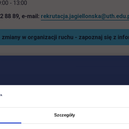
:00 - 13:00
62 88 89, e-mail:
rekrutacja.jagiellonska@uth.edu.
 zmiany w organizacji ruchu - zapoznaj się z inf
Social & media UTH
Zobacz, co u nas słychać
All
Filter network
:
Szczegóły