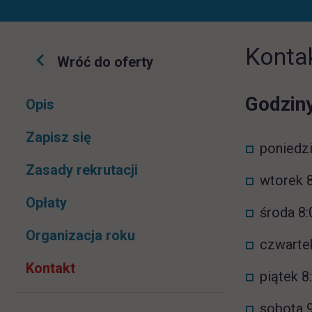
Konta
Wróć do oferty
Pomiń
Godziny
Opis
nawigacje
link otwiera się w nowej karcie
Zapisz się
poniedzi
Zasady rekrutacji
wtorek 8
Opłaty
środa 8:
Organizacja roku
czwartek
Kontakt
piątek 8
sobota 9