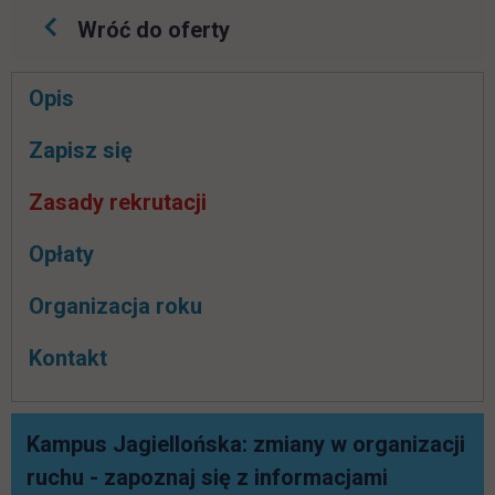
Wróć do oferty
Pomiń
Opis
nawigacje
link otwiera się w nowej karcie
Zapisz się
Zasady rekrutacji
Opłaty
Organizacja roku
Kontakt
Kampus Jagiellońska: zmiany w organizacji
link otwie
ruchu - zapoznaj się z informacjami