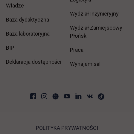
Władze
Wydział Inżynieryjny
Baza dydaktyczna
Wydział Zamiejscowy
Baza laboratoryjna
Płońsk
link otwiera się w nowej karcie
BIP
link otwiera się w no
Praca
Deklaracja dostępności
Wynajem sal
POLITYKA PRYWATNOŚCI