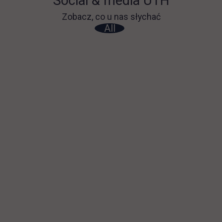
Social & media UTH
Zobacz, co u nas słychać
All
Filter network
: