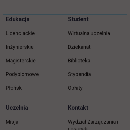
Pomiń
Edukacja
Student
Informacje w stopce
stopkę
Licencjackie
Wirtualna uczelnia
Inżynierskie
Dziekanat
Magisterskie
Biblioteka
Podyplomowe
Stypendia
Płońsk
Opłaty
Uczelnia
Kontakt
Misja
Wydział Zarządzania i
Logistyki