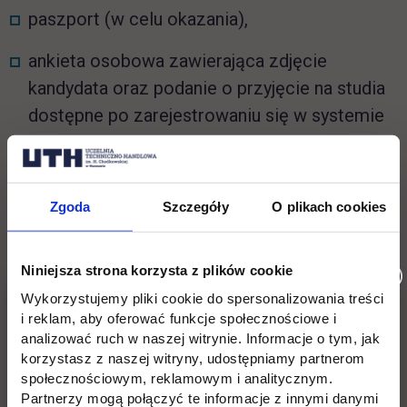
paszport (w celu okazania),
ankieta osobowa zawierająca zdjęcie
kandydata oraz podanie o przyjęcie na studia
dostępne po zarejestrowaniu się w systemie
on-line,
zaświadczenie lekarskie o braku
Zgoda
Szczegóły
O plikach cookies
przeciwwskazań do podjęcia studiów
(
BADANIA LEKARSKIE KANDYDATÓW -
wykaz placówek (.pdf / 402.9 KiB) link otwiera
Niniejsza strona korzysta z plików cookie
się w nowej karcie
),
Wykorzystujemy pliki cookie do spersonalizowania treści
i reklam, aby oferować funkcje społecznościowe i
potwierdzenie wniesienia opłaty rekrutacyjnej,
analizować ruch w naszej witrynie. Informacje o tym, jak
korzystasz z naszej witryny, udostępniamy partnerom
certyfikat znajomości języka polskiego na
społecznościowym, reklamowym i analitycznym.
Partnerzy mogą połączyć te informacje z innymi danymi
poziomie B2 lub zaświadczenie o ukończeniu