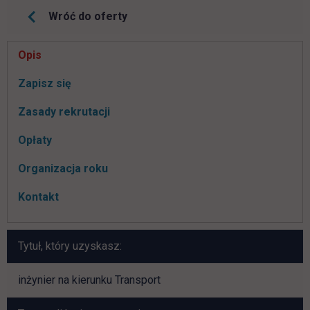
Wróć do oferty
Pomiń
Opis
nawigacje
link otwiera się w nowej karcie
Zapisz się
Zasady rekrutacji
Opłaty
Organizacja roku
Kontakt
Tytuł, który uzyskasz:
inżynier na kierunku Transport