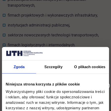
transportowych,
firmach projektowych i wykonawczych infrastruktury,
instytucjach administracji publicznej,
sektorze nowoczesnych technologii transportowych,
firmach logistycznych i intermodalnych.
Absolwenci uczestniczą w projektach infrastrukturalnych,
wdrażaniu systemów kolei dużych prędkości oraz rozwijaniu
nowoczesnych koncepcji mobilności. To zawód przyszłości,
Zgoda
Szczegóły
O plikach cookies
silnie związany z transformacją energetyczną i cyfrową
transportu.
Niniejsza strona korzysta z plików cookie
Wsparcie ze strony uczelni
Wykorzystujemy pliki cookie do spersonalizowania treści
i reklam, aby oferować funkcje społecznościowe i
analizować ruch w naszej witrynie. Informacje o tym, jak
korzystasz z naszej witryny, udostępniamy partnerom
UTH nie ogranicza się wyłącznie do przekazywania wiedzy,