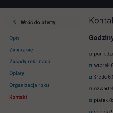
Konta
Wróć do oferty
Pomiń
Godziny
Opis
nawigacje
link otwiera się w nowej karcie
Zapisz się
poniedzi
Zasady rekrutacji
wtorek 8
Opłaty
środa 8:
Organizacja roku
czwartek
Kontakt
piątek 8
sobota 9