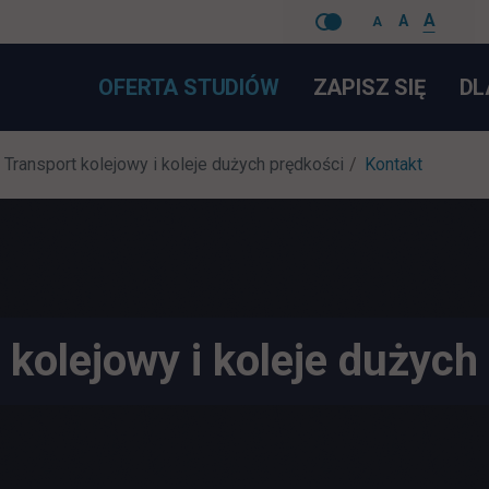
A
A
A
Pomiń
LINK 
OFERTA STUDIÓW
ZAPISZ SIĘ
DL
nawigacje
Transport kolejowy i koleje dużych prędkości
Kontakt
 kolejowy i koleje dużych