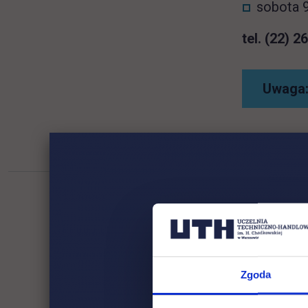
sobota 9
tel. (22) 2
Uwaga:
Zgoda