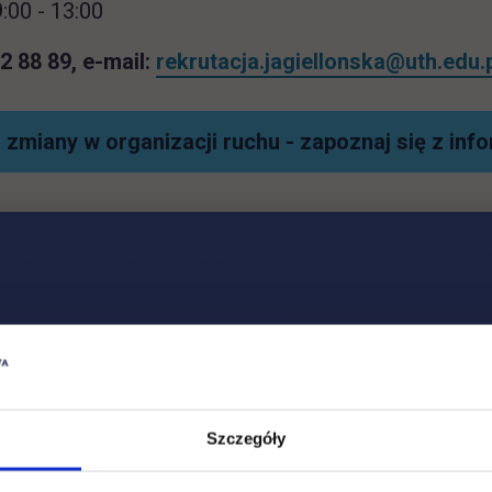
:00 - 13:00
62 88 89, e-mail:
rekrutacja.jagiellonska@uth.edu.
 zmiany w organizacji ruchu - zapoznaj się z inf
Social & media UTH
Zobacz, co u nas słychać
All
Filter network
:
Szczegóły