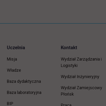
Uczelnia
Kontakt
Misja
Wydział Zarządzania i
Logistyki
Władze
Wydział Inżynieryjny
Baza dydaktyczna
Wydział Zamiejscowy
Baza laboratoryjna
Płońsk
link otwiera się w nowej karcie
BIP
link otwiera się w
Praca