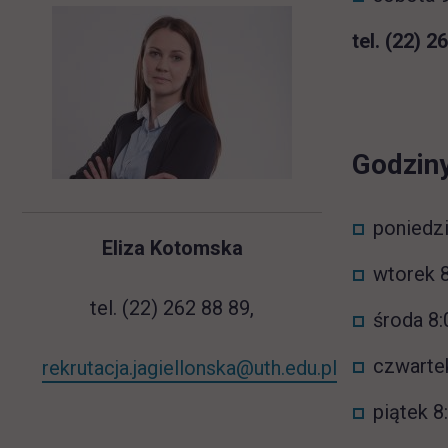
tel. (22) 2
Godziny
poniedzi
Eliza Kotomska
wtorek 8
tel. (22) 262 88 89,
środa 8:
czwartek
rekrutacja.jagiellonska@uth.edu.pl
piątek 8