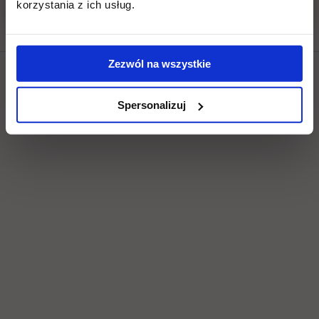
korzystania z ich usług.
Zezwól na wszystkie
Social & media UTH
Spersonalizuj
Zobacz, co u nas słychać
All
Filter network
: