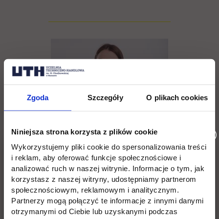
Zgoda
Szczegóły
O plikach cookies
Niniejsza strona korzysta z plików cookie
Wykorzystujemy pliki cookie do spersonalizowania treści
Eliza Kotomska
i reklam, aby oferować funkcje społecznościowe i
analizować ruch w naszej witrynie. Informacje o tym, jak
korzystasz z naszej witryny, udostępniamy partnerom
tel. (22) 262 88 89,
społecznościowym, reklamowym i analitycznym.
Partnerzy mogą połączyć te informacje z innymi danymi
rekrutacja.jagiellonska@uth.edu.pl
otrzymanymi od Ciebie lub uzyskanymi podczas