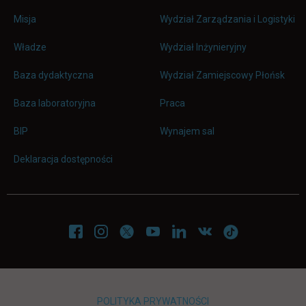
Misja
Wydział Zarządzania i Logistyki
Władze
Wydział Inżynieryjny
Baza dydaktyczna
Wydział Zamiejscowy Płońsk
link otwiera się w nowej karc
Baza laboratoryjna
Praca
link otwiera się w nowej karcie
BIP
Wynajem sal
Deklaracja dostępności
POLITYKA PRYWATNOŚCI