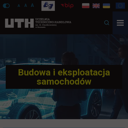
A
A
A
Budowa i eksploatacja
samochodów