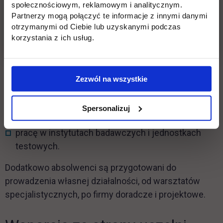
społecznościowym, reklamowym i analitycznym.
zatrudnienie w warsztatach tuningowych i
Partnerzy mogą połączyć te informacje z innymi danymi
serwisach sportowych,
otrzymanymi od Ciebie lub uzyskanymi podczas
korzystania z ich usług.
działalność w działach R&D firm motoryzacyjnych,
projektowanie i rozwój komponentów
samochodowych,
Zezwól na wszystkie
diagnostykę i eksploatację pojazdów
Spersonalizuj
wyczynowych,
pracę w instytutach badawczych i jednostkach
testowych.
Dodatkowo absolwenci są przygotowani do
prowadzenia własnej działalności, od warsztatów
specjalistycznych, po firmy doradcze i projektowe.