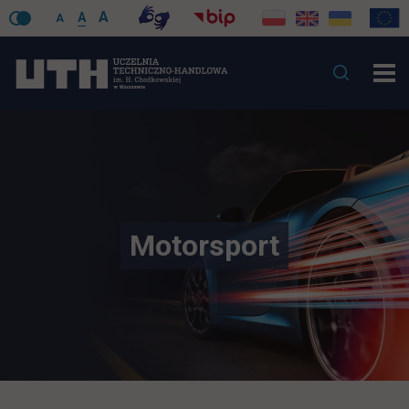
A
A
A
Motorsport