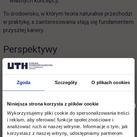
własnych koncepcji.
To środowisko, w którym teoria naturalnie przechodzi
w praktykę, a zainteresowania stają się fundamentem
przyszłej kariery.
Perspektywy
Absolwent kierunku Motorsport nie jest ograniczony
do jednej ścieżki zawodowej. Wręcz przeciwnie!
Zgoda
Szczegóły
O plikach cookies
Jego kompetencje są szeroko transferowalne w
obrębie całej branży motoryzacyjnej.
Niniejsza strona korzysta z plików cookie
Możliwości zawodowe obejmują m.in.:
Wykorzystujemy pliki cookie do spersonalizowania treści
i reklam, aby oferować funkcje społecznościowe i
analizować ruch w naszej witrynie. Informacje o tym, jak
pracę w zespołach wyścigowych,
korzystasz z naszej witryny, udostępniamy partnerom