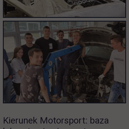
Kierunek Motorsport: baza
Pomiń galerię