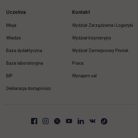
Uczelnia
Kontakt
Misja
Wydział Zarządzania i Logistyki
Władze
Wydział Inżynieryjny
Baza dydaktyczna
Wydział Zamiejscowy Płońsk
link otwiera się w nowej karc
Baza laboratoryjna
Praca
link otwiera się w nowej karcie
BIP
Wynajem sal
Deklaracja dostępności