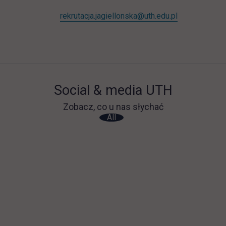
rekrutacja.jagiellonska@uth.edu.pl
Social & media UTH
Zobacz, co u nas słychać
All
Filter network
: