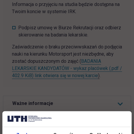
Informacja o przyjęciu na studia będzie dostępna na
Twoim koncie w systemie IRK.
Podpisz umowę w Biurze Rekrutacji oraz odbierz
skierowanie na badania lekarskie.
Zaświadczenie o braku przeciwwskazań do podjęcia
nauki na kierunku Motorsport jest niezbędne, aby
zostać dopuszczonym do zajęć (
BADANIA
LEKARSKIE KANDYDATÓW - wykaz placówek (.pdf /
402.9 KiB) link otwiera się w nowej karcie
)
.
Ważne informacje
JEŚLI KANDYDUJESZ NA STUDIA