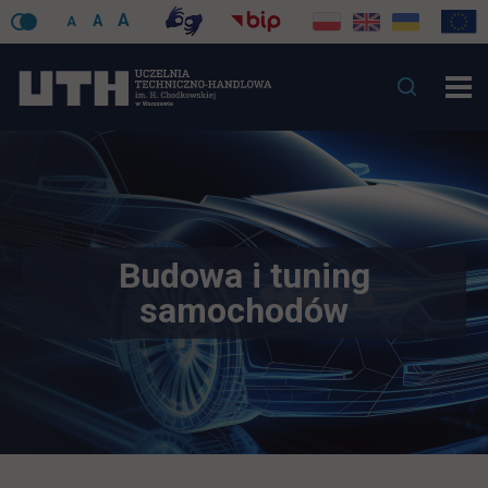
A
A
A
Budowa i tuning
samochodów