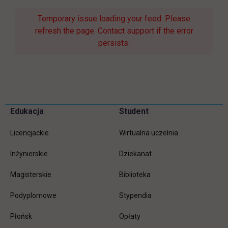
Temporary issue loading your feed. Please
refresh the page. Contact support if the error
persists.
Pomiń
Edukacja
Student
Informacje w stopce
stopkę
Licencjackie
Wirtualna uczelnia
Inżynierskie
Dziekanat
Magisterskie
Biblioteka
Podyplomowe
Stypendia
Płońsk
Opłaty