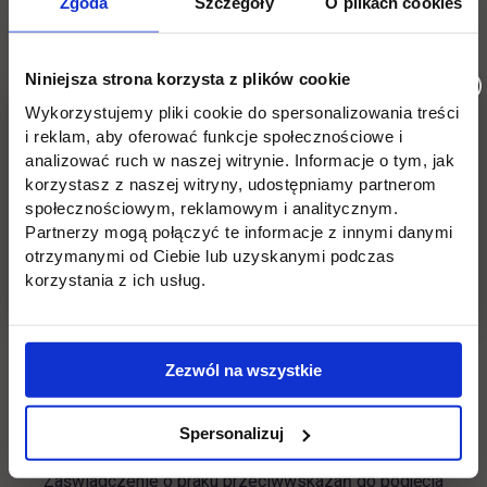
Zgoda
Szczegóły
O plikach cookies
NIESTACJONARNE:
Wydrukuj formularze rekrutacyjne z systemu IRK,
Niniejsza strona korzysta z plików cookie
podpisz i dostarcz je z kompletem wymaganych
Wykorzystujemy pliki cookie do spersonalizowania treści
dokumentów do Biura Rekrutacji:
i reklam, aby oferować funkcje społecznościowe i
analizować ruch w naszej witrynie. Informacje o tym, jak
Ankietę osobową
korzystasz z naszej witryny, udostępniamy partnerom
społecznościowym, reklamowym i analitycznym.
Deklarację znajomości języka obcego
Partnerzy mogą połączyć te informacje z innymi danymi
otrzymanymi od Ciebie lub uzyskanymi podczas
Podanie o przyjęcie na studia
korzystania z ich usług.
Sprawdź wyniki zakwalifikowania i przyjęcia na
studia, podpisz umowę w Biurze Rekrutacji oraz
odbierz skierowanie na badania lekarskie.
Zezwól na wszystkie
Informacja o wynikach będzie dostępna na Twoim
koncie w systemie IRK.
Spersonalizuj
Zaświadczenie o braku przeciwwskazań do podjęcia