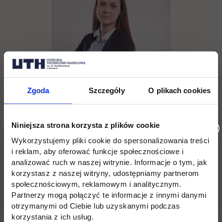
Zgoda
Szczegóły
O plikach cookies
Eliza Kotomska
Niniejsza strona korzysta z plików cookie
tel. (22) 262 88 89,
Wykorzystujemy pliki cookie do spersonalizowania treści
i reklam, aby oferować funkcje społecznościowe i
rekrutacja.jagiellonska@uth.edu.pl
analizować ruch w naszej witrynie. Informacje o tym, jak
korzystasz z naszej witryny, udostępniamy partnerom
społecznościowym, reklamowym i analitycznym.
Partnerzy mogą połączyć te informacje z innymi danymi
otrzymanymi od Ciebie lub uzyskanymi podczas
korzystania z ich usług.