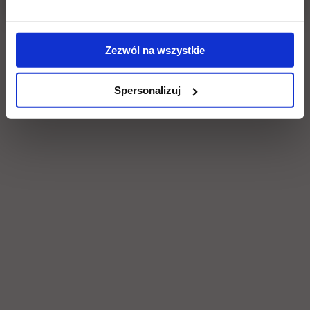
Social & media UTH
Zobacz, co u nas słychać
All
Zezwól na wszystkie
Filter network
:
Spersonalizuj