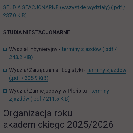
STUDIA STACJONARNE (wszystkie wydziały)
(.pdf /
link otwiera się w nowej karcie
237.0 KiB)
STUDIA NIESTACJONARNE
Wydział Inżynieryjny -
terminy zjazdów
(.pdf /
link otwiera się w nowej karcie
243.2 KiB)
Wydział Zarządzania i Logistyki -
terminy zjazdów
link otwiera się w nowej karcie
(.pdf / 305.9 KiB)
Wydział Zamiejscowy w Płońsku -
terminy
link otwiera się w nowej ka
zjazdów
(.pdf / 211.5 KiB)
Organizacja roku
akademickiego 2025/2026