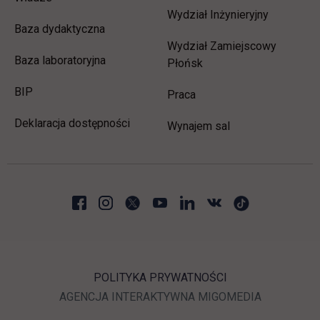
Wydział Inżynieryjny
Baza dydaktyczna
Wydział Zamiejscowy
Baza laboratoryjna
Płońsk
link otwiera się w nowej karcie
BIP
link otwiera się w nowej 
Praca
Deklaracja dostępności
Wynajem sal
POLITYKA PRYWATNOŚCI
LINK OTWIERA SIĘ W N
LINK OTWI
AGENCJA INTERAKTYWNA
MIGOMEDIA