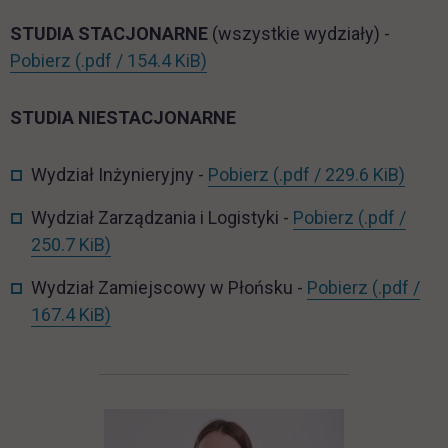
STUDIA STACJONARNE
(wszystkie wydziały) -
ST_org_roku_2025_2026.pdf
link otwiera się w nowej karcie
Pobierz
(.pdf / 154.4 KiB)
STUDIA NIESTACJONARNE
NST_WI_org_roku_20
link 
Wydział Inżynieryjny -
Pobierz
(.pdf / 229.6 KiB)
NST_WZiL_
Wydział Zarządzania i Logistyki -
Pobierz
(.pdf /
link otwiera się w nowej karcie
250.7 KiB)
NST_WZP
Wydział Zamiejscowy w Płońsku -
Pobierz
(.pdf /
link otwiera się w nowej karcie
167.4 KiB)