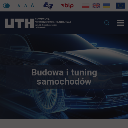
A
A
A
Budowa i tuning
samochodów