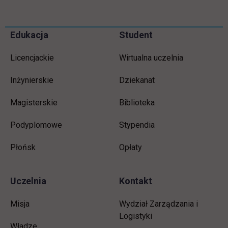
Informacje w stopce
Pomiń
Edukacja
Student
stopkę
Licencjackie
Wirtualna uczelnia
Inżynierskie
Dziekanat
Magisterskie
Biblioteka
Podyplomowe
Stypendia
Płońsk
Opłaty
Uczelnia
Kontakt
Misja
Wydział Zarządzania i
Logistyki
Władze