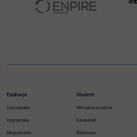
Pomiń
Informacje w stopce
stopkę
Edukacja
Student
Licencjackie
Wirtualna uczelnia
Inżynierskie
Dziekanat
Magisterskie
Biblioteka