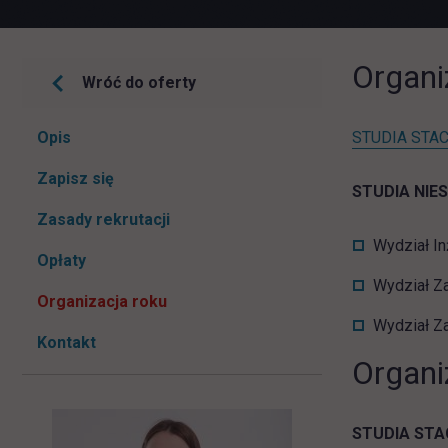
Organi
Wróć do oferty
Pomiń
Opis
STUDIA STAC
nawigacje
link otwiera się w nowej karcie
Zapisz się
STUDIA NIE
Zasady rekrutacji
Wydział In
Opłaty
Wydział Za
Organizacja roku
Wydział Z
Kontakt
Organi
STUDIA ST