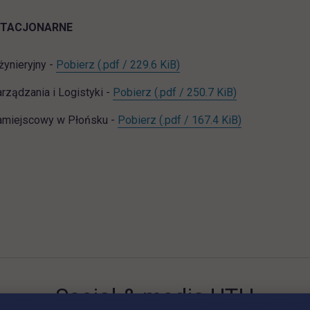
STACJONARNE
NST_WI_org_roku_2025_2026.pdf
link otwiera się w nowej ka
żynieryjny -
Pobierz
(.pdf / 229.6 KiB)
NST_WZiL_org_roku_2025_202
link otwiera si
rządzania i Logistyki -
Pobierz
(.pdf / 250.7 KiB)
NST_WZP_org_roku_2025_202
link otwiera s
amiejscowy w Płońsku -
Pobierz
(.pdf / 167.4 KiB)
Social & media UTH