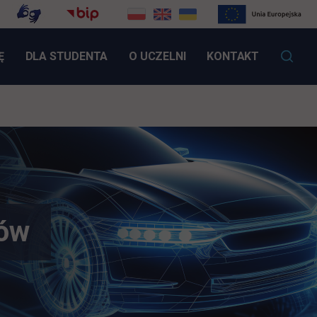
LINK OTWIERA SIĘ W NOWEJ KARCIE
Ę
DLA STUDENTA
O UCZELNI
KONTAKT
dów