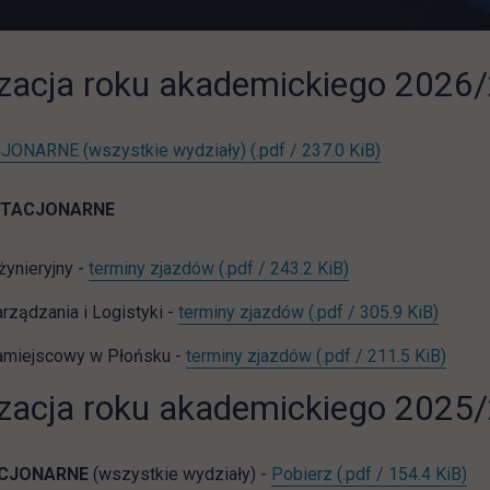
zacja roku akademickiego 2026
link otwiera s
JONARNE (wszystkie wydziały)
(.pdf / 237.0 KiB)
STACJONARNE
link otwiera się w 
żynieryjny -
terminy zjazdów
(.pdf / 243.2 KiB)
link ot
rządzania i Logistyki -
terminy zjazdów
(.pdf / 305.9 KiB)
link 
amiejscowy w Płońsku -
terminy zjazdów
(.pdf / 211.5 KiB)
zacja roku akademickiego 2025
ST_org_roku_2025_
lin
ACJONARNE
(wszystkie wydziały) -
Pobierz
(.pdf / 154.4 KiB)