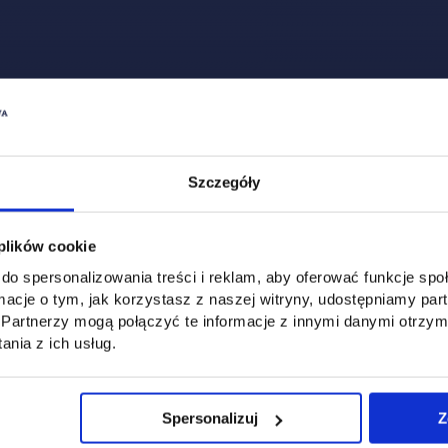
Zobacz, co u nas słychać
All
Filter network
:
Szczegóły
 plików cookie
do spersonalizowania treści i reklam, aby oferować funkcje sp
ormacje o tym, jak korzystasz z naszej witryny, udostępniamy p
Partnerzy mogą połączyć te informacje z innymi danymi otrzym
nia z ich usług.
Spersonalizuj
Z