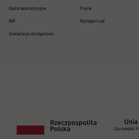
link otwiera się w nowej 
Baza laboratoryjna
Praca
link otwiera się w nowej karcie
BIP
Wynajem sal
Deklaracja dostępności