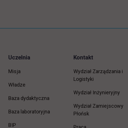
Uczelnia
Kontakt
Misja
Wydział Zarządzania i
Logistyki
Władze
Wydział Inżynieryjny
Baza dydaktyczna
Wydział Zamiejscowy
Baza laboratoryjna
Płońsk
link otwiera się w nowej karcie
BIP
link otwiera się w
Praca