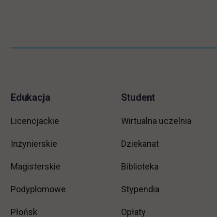
Pomiń
Informacje w stopce
stopkę
Edukacja
Student
Licencjackie
Wirtualna uczelnia
Inżynierskie
Dziekanat
Magisterskie
Biblioteka
Podyplomowe
Stypendia
Płońsk
Opłaty