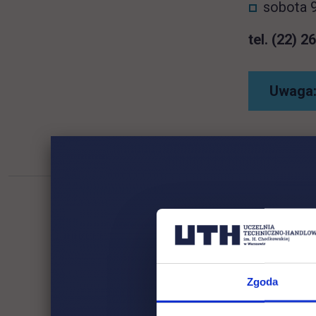
sobota 9
tel. (22) 2
Uwaga:
Zgoda