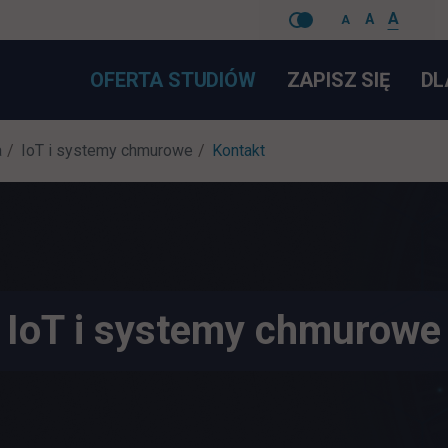
A
A
A
Pomiń
LINK 
OFERTA STUDIÓW
ZAPISZ SIĘ
DL
nawigacje
a
IoT i systemy chmurowe
Kontakt
IoT i systemy chmurowe