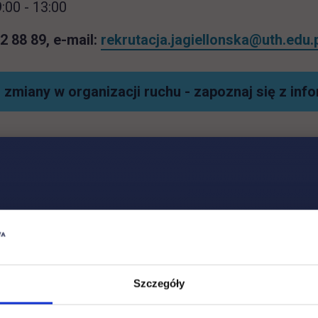
:00 - 13:00
62 88 89, e-mail:
rekrutacja.jagiellonska@uth.edu.
 zmiany w organizacji ruchu - zapoznaj się z inf
Social & media UTH
Zobacz, co u nas słychać
All
Filter network
:
Szczegóły