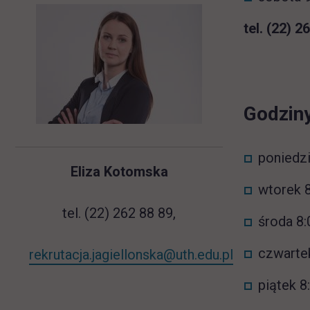
tel. (22) 2
Godziny
poniedzi
Eliza Kotomska
wtorek 8
tel. (22) 262 88 89,
środa 8:
czwartek
rekrutacja.jagiellonska@uth.edu.pl
piątek 8