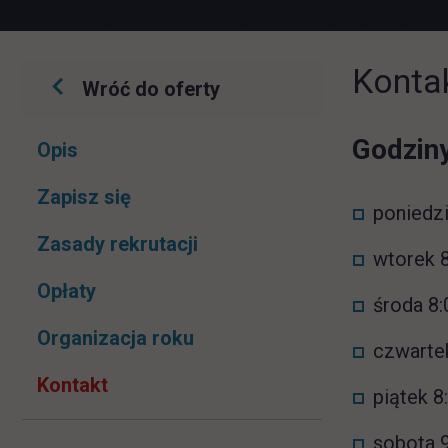
Konta
Wróć do oferty
Pomiń
Godziny
Opis
nawigacje
link otwiera się w nowej karcie
Zapisz się
poniedzi
Zasady rekrutacji
wtorek 8
Opłaty
środa 8:
Organizacja roku
czwartek
Kontakt
piątek 8
sobota 9