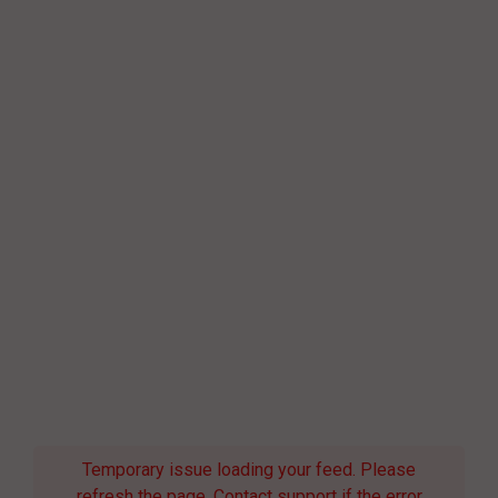
Temporary issue loading your feed. Please
refresh the page. Contact support if the error