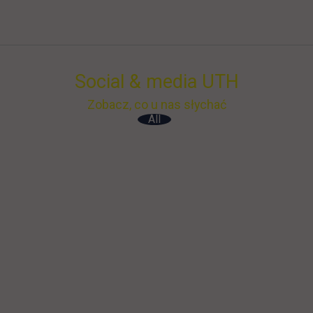
Social & media UTH
Zobacz, co u nas słychać
All
Filter network
: