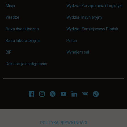
Misja
Wydział Zarządzania i Logistyki
Władze
Wydział Inżynieryjny
Baza dydaktyczna
Wydział Zamiejscowy Płońsk
link otwiera się w nowej karc
Baza laboratoryjna
Praca
link otwiera się w nowej karcie
BIP
Wynajem sal
Deklaracja dostępności
POLITYKA PRYWATNOŚCI