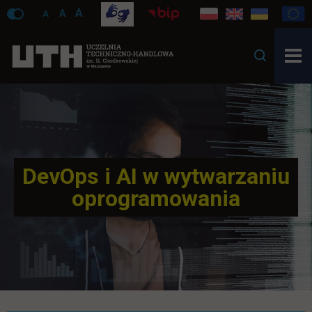
A
A
A
DevOps i AI w wytwarzaniu
oprogramowania