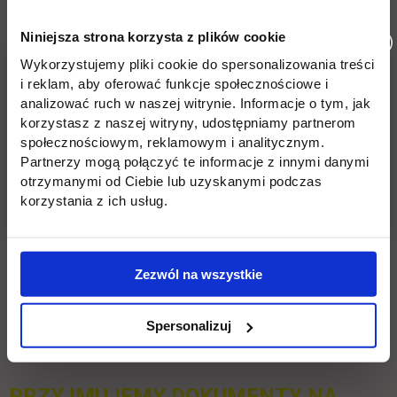
nowej karcie
),
Niniejsza strona korzysta z plików cookie
potwierdzenie wniesienia opłaty rekrutacyjnej,
Wykorzystujemy pliki cookie do spersonalizowania treści
i reklam, aby oferować funkcje społecznościowe i
certyfikat znajomości języka polskiego na poziomie B2
analizować ruch w naszej witrynie. Informacje o tym, jak
lub zaświadczenie o ukończeniu kursu
korzystasz z naszej witryny, udostępniamy partnerom
przygotowawczego do podjęcia nauki na studiach w
społecznościowym, reklamowym i analitycznym.
języku polskim.
Partnerzy mogą połączyć te informacje z innymi danymi
otrzymanymi od Ciebie lub uzyskanymi podczas
Ważne!
Zapoznaj się z zasadami dotyczącymi rekrutacji
korzystania z ich usług.
cudzoziemców z zagranicznymi dokumentami - szczegóły
poniżej:
Zezwól na wszystkie
Sprawdzenie kompetencji kandydatów –
cudzoziemców do studiowania w języku
Spersonalizuj
polskim
PRZYJMUJEMY DOKUMENTY NA