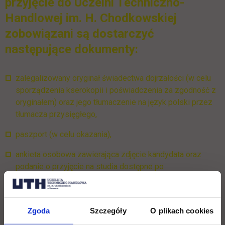
przyjęcie do Uczelni Techniczno-
Handlowej im. H. Chodkowskiej
zobowiązani są dostarczyć
następujące dokumenty:
zalegalizowany oryginał świadectwa dojrzałości (w celu
sporządzenia kserokopii i poświadczenia za zgodność z
oryginałem) oraz jego tłumaczenie na język polski przez
tłumacza przysięgłego,
paszport (w celu okazania),
ankieta osobowa zawierająca zdjęcie kandydata oraz
podanie o przyjęcie na studia dostępne po
zarejestrowaniu się w systemie on-line,
zaświadczenie lekarskie o braku przeciwwskazań do
podjęcia studiów (
BADANIA LEKARSKIE KANDYDATÓW -
Zgoda
Szczegóły
O plikach cookies
wykaz placówek (.pdf / 402.9 KiB) link otwiera się w