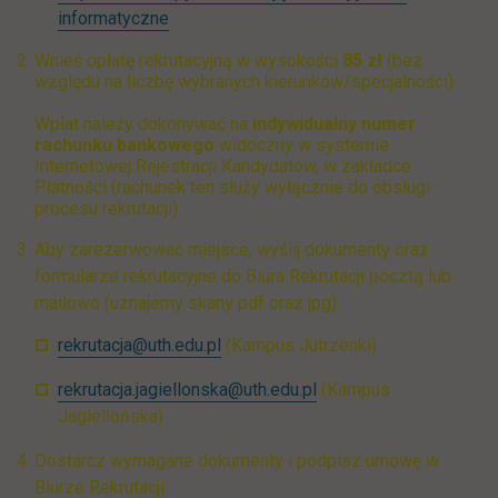
link otwiera się w nowej karcie
informatyczne
Wnieś opłatę rekrutacyjną w wysokości
85 zł
(bez
względu na liczbę wybranych kierunków/specjalności).
Wpłat należy dokonywać na
indywidualny numer
rachunku bankowego
widoczny w systemie
Internetowej Rejestracji Kandydatów,
w zakładce
Płatności (rachunek ten służy wyłącznie do obsługi
procesu rekrutacji).
Aby zarezerwować miejsce, wyślij dokumenty oraz
formularze rekrutacyjne do Biura Rekrutacji pocztą lub
mailowo (uznajemy skany pdf oraz jpg):
rekrutacja@uth.edu.pl
(Kampus Jutrzenki)
rekrutacja.jagiellonska@uth.edu.pl
(Kampus
Jagiellońska)
Dostarcz wymagane dokumenty i podpisz umowę w
Biurze Rekrutacji: