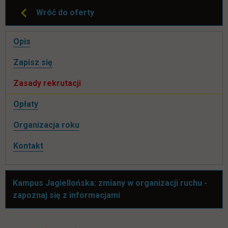
Wróć do oferty
Pomiń
Opis
nawigacje
link otwiera się w nowej karcie
Zapisz się
Zasady rekrutacji
Opłaty
Organizacja roku
Kontakt
Kampus Jagiellońska: zmiany w organizacji ruchu -
link otwiera się w nowej kar
zapoznaj się z informacjami