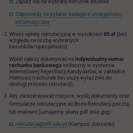
Zapisz się na wybrany kierunek studiów
Odpowiedz na pytanie badające umiejętności
link otwiera się w nowej karcie
informatyczne
Wnieś opłatę rekrutacyjną w wysokości
85 zł
(bez
względu na liczbę wybranych
kierunków/specjalności).
Wpłat należy dokonywać na
indywidualny numer
rachunku bankowego
widoczny w systemie
Internetowej Rejestracji Kandydatów,
w zakładce
Płatności (rachunek ten służy wyłącznie do
obsługi procesu rekrutacji).
Aby zarezerwować miejsce, wyślij dokumenty oraz
formularze rekrutacyjne do Biura Rekrutacji pocztą
lub mailowo (uznajemy skany pdf oraz jpg):
rekrutacja@uth.edu.pl
(Kampus Jutrzenki)