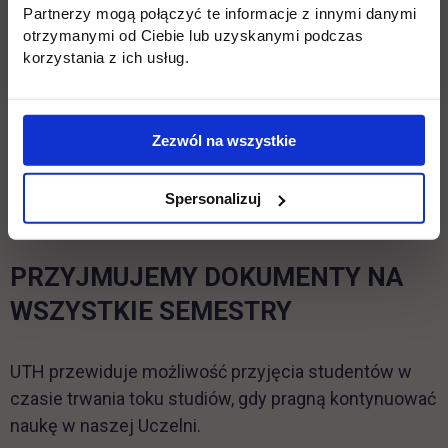
Partnerzy mogą połączyć te informacje z innymi danymi
Ważne!
Zapoznaj się z zasadami dotyczącymi
otrzymanymi od Ciebie lub uzyskanymi podczas
rekrutacji cudzoziemców z zagranicznymi
korzystania z ich usług.
dokumentami - szczegóły poniżej:
Zezwól na wszystkie
Sprawdzenie kompetencji kandydatów
– cudzoziemców do studiowania w
Spersonalizuj
języku polskim
PRZYJMUJEMY DOKUMENTY NA
WSZYSTKIE SEMESTRY
UTH przewiduje możliwość przyjęcia studentów w
czasie trwania toku studiów, gdy pragną kontynuować
naukę w naszej Uczelni.