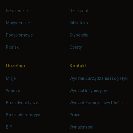
Inżynierskie
Dziekanat
Magisterskie
Biblioteka
Podyplomowe
Stypendia
Płońsk
Opłaty
Uczelnia
Kontakt
Misja
Wydział Zarządzania i Logistyki
Władze
Wydział Inżynieryjny
Baza dydaktyczna
Wydział Zamiejscowy Płońsk
link otwiera się w nowej karc
Baza laboratoryjna
Praca
link otwiera się w nowej karcie
BIP
Wynajem sal