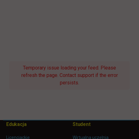
Temporary issue loading your feed. Please
refresh the page. Contact support if the error
persists.
Pomiń
Edukacja
Student
Informacje w stopce
stopkę
Licencjackie
Wirtualna uczelnia