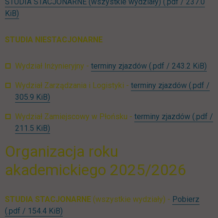
STUDIA STACJONARNE (wszystkie wydziały)
(.pdf / 237.0
link otwiera się w nowej karcie
KiB)
STUDIA NIESTACJONARNE
lin
Wydział Inżynieryjny -
terminy zjazdów
(.pdf / 243.2 KiB)
Wydział Zarządzania i Logistyki -
terminy zjazdów
(.pdf /
link otwiera się w nowej karcie
305.9 KiB)
Wydział Zamiejscowy w Płońsku -
terminy zjazdów
(.pdf /
link otwiera się w nowej karcie
211.5 KiB)
Organizacja roku
akademickiego 2025/2026
ST_o
STUDIA STACJONARNE
(wszystkie wydziały) -
Pobierz
link otwiera się w nowej karcie
(.pdf / 154.4 KiB)