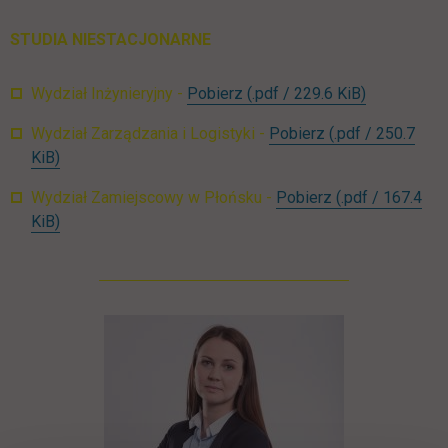
STUDIA NIESTACJONARNE
NST_WI_org_roku_2025_20
link otwiera
Wydział Inżynieryjny -
Pobierz
(.pdf / 229.6 KiB)
NST_WZiL_org_r
Wydział Zarządzania i Logistyki -
Pobierz
(.pdf / 250.7
link otwiera się w nowej karcie
KiB)
NST_WZP_org_
Wydział Zamiejscowy w Płońsku -
Pobierz
(.pdf / 167.4
link otwiera się w nowej karcie
KiB)