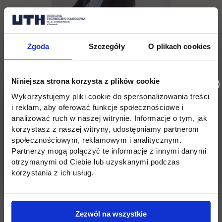
Zgoda
Szczegóły
O plikach cookies
Eliza Kotomska
tel. (22) 262 88 89,
Niniejsza strona korzysta z plików cookie
Wykorzystujemy pliki cookie do spersonalizowania treści
rekrutacja.jagiellonska@uth.edu.pl
i reklam, aby oferować funkcje społecznościowe i
analizować ruch w naszej witrynie. Informacje o tym, jak
korzystasz z naszej witryny, udostępniamy partnerom
społecznościowym, reklamowym i analitycznym.
Partnerzy mogą połączyć te informacje z innymi danymi
otrzymanymi od Ciebie lub uzyskanymi podczas
korzystania z ich usług.
Social & media UTH
Zobacz, co u nas słychać
All
Filter network
:
Zezwól na wszystkie