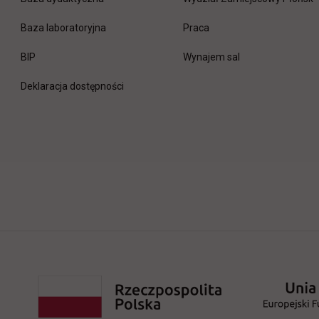
link otwiera się w nowej 
Baza laboratoryjna
Praca
link otwiera się w nowej karcie
BIP
Wynajem sal
Deklaracja dostępności