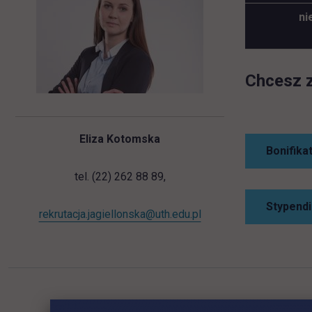
ni
Chcesz z
Eliza Kotomska
Bonifika
tel. (22) 262 88 89,
Stypendi
rekrutacja.jagiellonska@uth.edu.pl