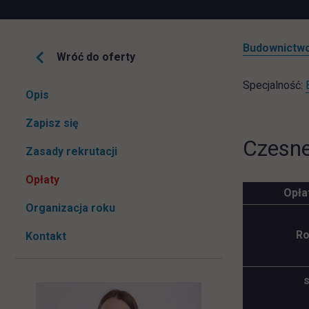
Budownictw
Wróć do oferty
Specjalność:
Pomiń
Opis
nawigacje
link otwiera się w nowej karcie
Zapisz się
Czesne
Zasady rekrutacji
Opłaty
Opła
Organizacja roku
Ro
Kontakt