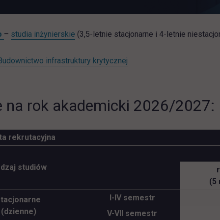
o
–
studia inżynierskie
(3,5-letnie stacjonarne i 4-letnie niestacjo
Budownictwo infrastruktury krytycznej
 na rok akademicki 2026/2027:
ta rekrutacyjna
dzaj studiów
(5
I-IV semestr
stacjonarne
(dzienne)
V-VII semestr