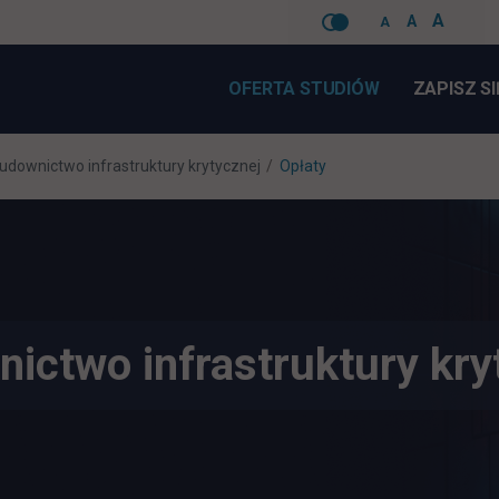
A
A
A
Pomiń
nawigacje
OFERTA STUDIÓW
ZAPISZ SI
udownictwo infrastruktury krytycznej
Opłaty
ictwo infrastruktury kry