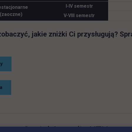
I-IV semestr
estacjonarne
(zaoczne)
V-VIII semestr
obaczyć, jakie zniżki Ci przysługują? Spr
link otwiera się w nowej karcie
ty
link otwiera się w nowej karcie
a
Social & media UTH