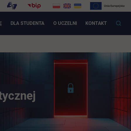
LINK OTWIERA SIĘ W NOWEJ KARCIE
Ę
DLA STUDENTA
O UCZELNI
KONTAKT
tycznej