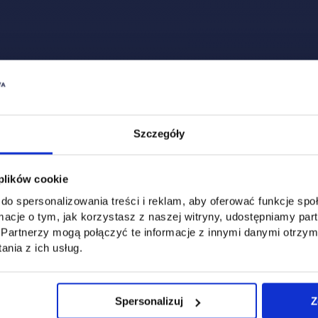
Zobacz, co u nas słychać
All
Filter network
:
Szczegóły
 plików cookie
do spersonalizowania treści i reklam, aby oferować funkcje sp
ormacje o tym, jak korzystasz z naszej witryny, udostępniamy p
Partnerzy mogą połączyć te informacje z innymi danymi otrzym
nia z ich usług.
Spersonalizuj
Z