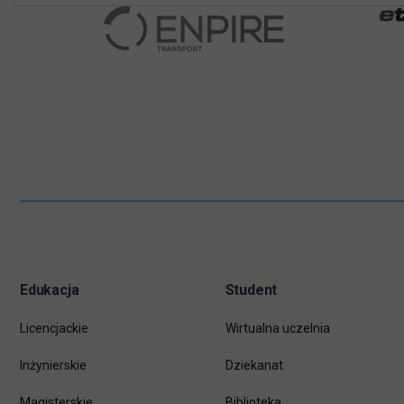
Pomiń
Informacje w stopce
stopkę
Edukacja
Student
Licencjackie
Wirtualna uczelnia
Inżynierskie
Dziekanat
Magisterskie
Biblioteka