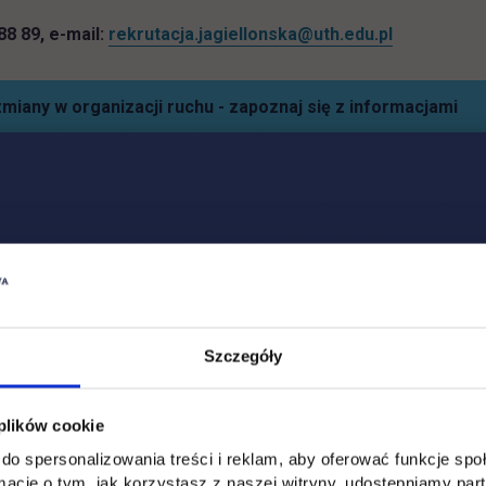
 88 89, e-mail:
rekrutacja.jagiellonska@uth.edu.pl
miany w organizacji ruchu - zapoznaj się z informacjami
Social & media UTH
Zobacz, co u nas słychać
Szczegóły
All
Filter network
:
 plików cookie
do spersonalizowania treści i reklam, aby oferować funkcje sp
ormacje o tym, jak korzystasz z naszej witryny, udostępniamy p