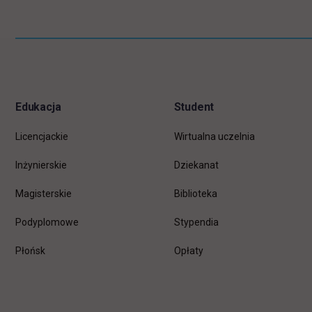
Pomiń
Informacje w stopce
stopkę
Edukacja
Student
Licencjackie
Wirtualna uczelnia
Inżynierskie
Dziekanat
Magisterskie
Biblioteka
Podyplomowe
Stypendia
Płońsk
Opłaty