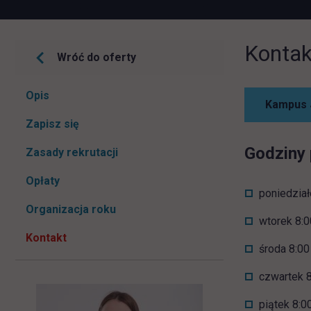
Kontak
Wróć do oferty
Pomiń
Opis
Kampus J
nawigacje
link otwiera się w nowej karcie
Zapisz się
Godziny 
Zasady rekrutacji
Opłaty
poniedział
Organizacja roku
wtorek 8:0
Kontakt
środa 8:00
czwartek 8
piątek 8:0