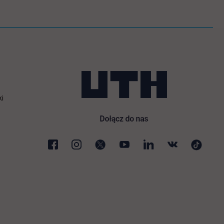
ki
karcie