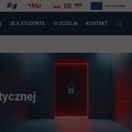
LINK OTWIERA SIĘ W NOWEJ KARCIE
Ę
DLA STUDENTA
O UCZELNI
KONTAKT
tycznej