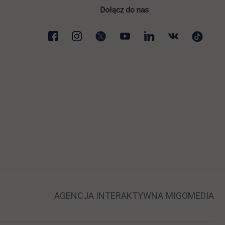
 nowej karcie
LINK OTWIERA
LI
AGENCJA INTERAKTYWNA
MIGOMEDIA