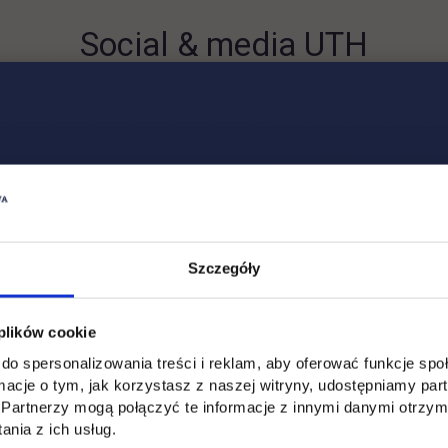
Social & media UTH
Zobacz, co u nas słychać
All
Filter network
:
Szczegóły
 plików cookie
do spersonalizowania treści i reklam, aby oferować funkcje sp
ormacje o tym, jak korzystasz z naszej witryny, udostępniamy p
Partnerzy mogą połączyć te informacje z innymi danymi otrzym
nia z ich usług.