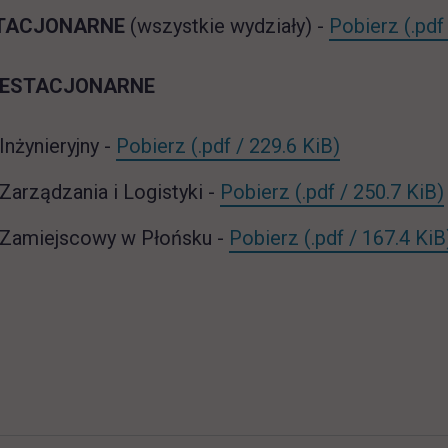
ST_o
STACJONARNE
(wszystkie wydziały) -
Pobierz
(.pdf
IESTACJONARNE
NST_WI_org_roku_2025_202
link otwiera
Inżynieryjny -
Pobierz
(.pdf / 229.6 KiB)
NST_WZiL_org_r
Zarządzania i Logistyki -
Pobierz
(.pdf / 250.7 KiB)
NST_WZP_org_r
 Zamiejscowy w Płońsku -
Pobierz
(.pdf / 167.4 KiB