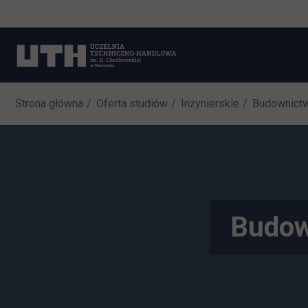
Strona główna
Oferta studiów
Inżynierskie
Budownict
Budown