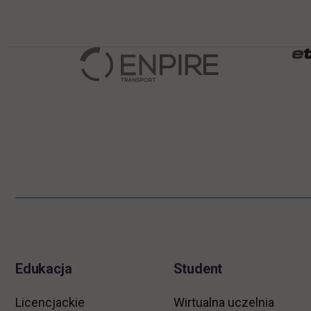
Pomiń
Informacje w stopce
stopkę
Edukacja
Student
Licencjackie
Wirtualna uczelnia