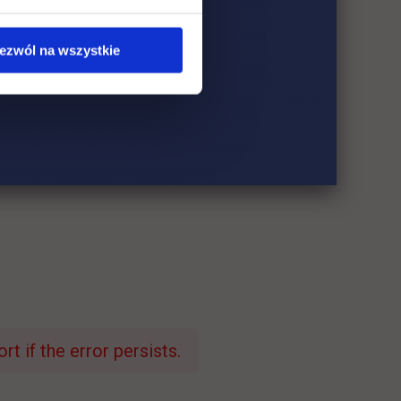
ezwól na wszystkie
t if the error persists.