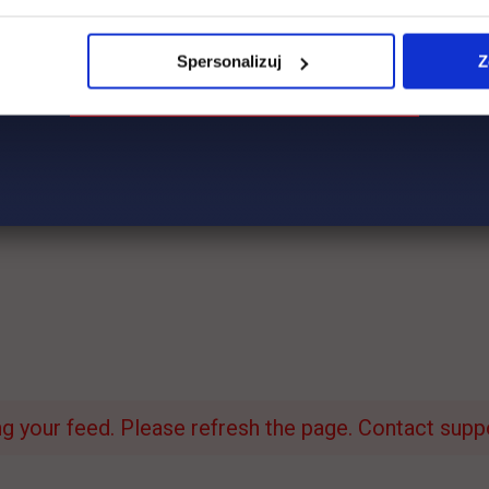
Spersonalizuj
Z
 your feed. Please refresh the page. Contact suppor