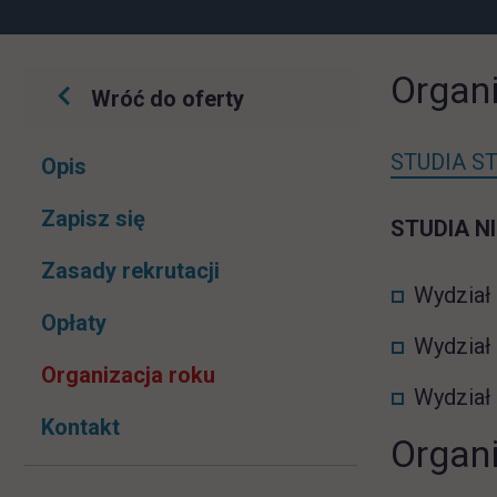
Organ
Wróć do oferty
Pomiń
STUDIA ST
Opis
nawigacje
link otwiera się w nowej karcie
Zapisz się
STUDIA N
Zasady rekrutacji
Wydział 
Opłaty
Wydział 
Organizacja roku
Wydział
Kontakt
Organ