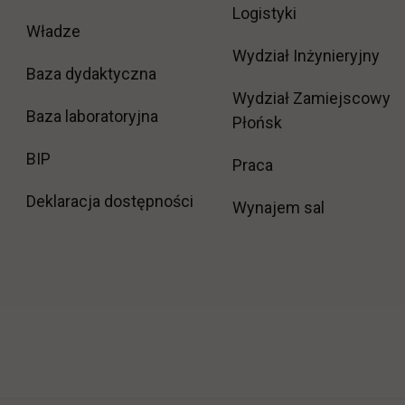
Logistyki
Władze
Wydział Inżynieryjny
Baza dydaktyczna
Wydział Zamiejscowy
Baza laboratoryjna
Płońsk
link otwiera się w nowej karcie
BIP
link otwiera się w
Praca
Deklaracja dostępności
Wynajem sal