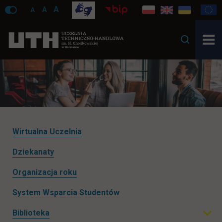
A
A
A
Pomiń
Wirtualna Uczelnia
nawigacje
Dziekanaty
Organizacja roku
System Wsparcia Studentów
Biblioteka