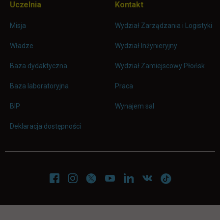
Uczelnia
Kontakt
Misja
Wydział Zarządzania i Logistyki
Władze
Wydział Inżynieryjny
Baza dydaktyczna
Wydział Zamiejscowy Płońsk
link otwiera się w nowej karc
Baza laboratoryjna
Praca
link otwiera się w nowej karcie
BIP
Wynajem sal
Deklaracja dostępności