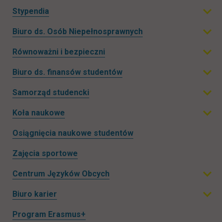
Rozwiń podmenu
Stypendia
Rozwiń podmenu
Biuro ds. Osób Niepełnosprawnych
Rozwiń podmenu
Równoważni i bezpieczni
Rozwiń podmenu
Biuro ds. finansów studentów
Rozwiń podmenu
Samorząd studencki
Rozwiń podmenu
Koła naukowe
Rozwiń podmenu
Osiągnięcia naukowe studentów
Zajęcia sportowe
Centrum Języków Obcych
Rozwiń podmenu
Biuro karier
Rozwiń podmenu
Zwiń podmenu
Program Erasmus+