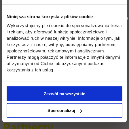
Partnerzy
Niniejsza strona korzysta z plików cookie
Kontakt
Wykorzystujemy pliki cookie do spersonalizowania treści
i reklam, aby oferować funkcje społecznościowe i
analizować ruch w naszej witrynie. Informacje o tym, jak
Studia podyplomowe
korzystasz z naszej witryny, udostępniamy partnerom
społecznościowym, reklamowym i analitycznym.
Biuro Projektów Unijnych
Partnerzy mogą połączyć te informacje z innymi danymi
Akademicki Inkubator Przedsiębiorczości UTH
otrzymanymi od Ciebie lub uzyskanymi podczas
korzystania z ich usług.
Liderzy Kierunków
Tutoring
Zezwól na wszystkie
Blog
Spersonalizuj
Partnerzy