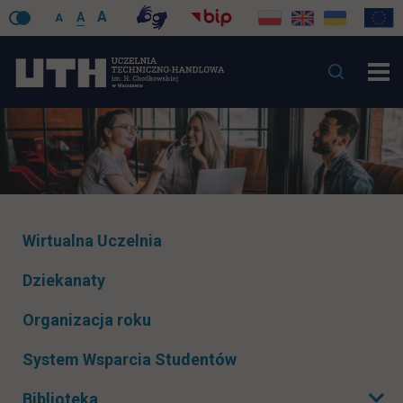
A
A
A
Pomiń
Wirtualna Uczelnia
nawigacje
Dziekanaty
Organizacja roku
System Wsparcia Studentów
Biblioteka