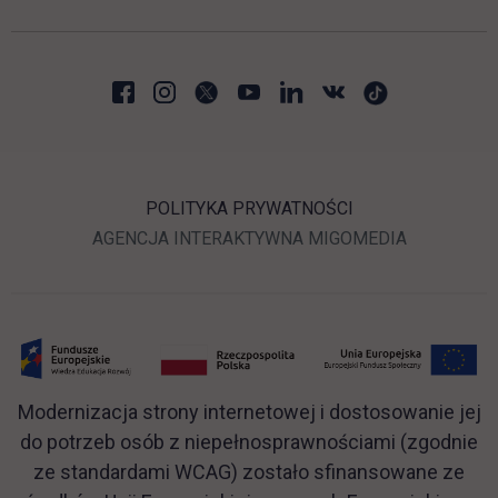
POLITYKA PRYWATNOŚCI
LINK OTWIERA SIĘ W N
LINK OTWI
AGENCJA INTERAKTYWNA
MIGOMEDIA
Modernizacja strony internetowej i dostosowanie jej
do potrzeb osób z niepełnosprawnościami (zgodnie
ze standardami WCAG) zostało sfinansowane ze