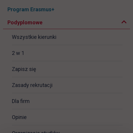
Rozwiń podmenu
Zwiń podmenu
Program Erasmus+
Podyplomowe
Wszystkie kierunki
2 w 1
link otwiera się w nowej karcie
Zapisz się
Zasady rekrutacji
Dla firm
Opinie