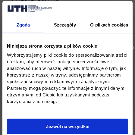
Organizacja studiów
Harmonogramy studiów
Zgoda
Szczegóły
O plikach cookies
Partnerzy
Niniejsza strona korzysta z plików cookie
Kontakt
Wykorzystujemy pliki cookie do spersonalizowania treści
i reklam, aby oferować funkcje społecznościowe i
Studia podyplomowe
analizować ruch w naszej witrynie. Informacje o tym, jak
korzystasz z naszej witryny, udostępniamy partnerom
Biuro Projektów Unijnych
społecznościowym, reklamowym i analitycznym.
Partnerzy mogą połączyć te informacje z innymi danymi
Akademicki Inkubator Przedsiębiorczości
otrzymanymi od Ciebie lub uzyskanymi podczas
UTH
korzystania z ich usług.
Liderzy Kierunków
Zezwól na wszystkie
Tutoring