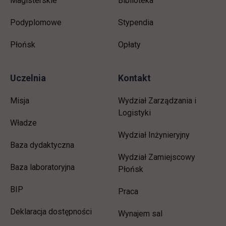
Magisterskie
Biblioteka
Podyplomowe
Stypendia
Płońsk
Opłaty
Uczelnia
Kontakt
Misja
Wydział Zarządzania i
Logistyki
Władze
Wydział Inżynieryjny
Baza dydaktyczna
Wydział Zamiejscowy
Baza laboratoryjna
Płońsk
link otwiera się w nowej karcie
BIP
link otwiera się w nowej 
Praca
Deklaracja dostępności
Wynajem sal