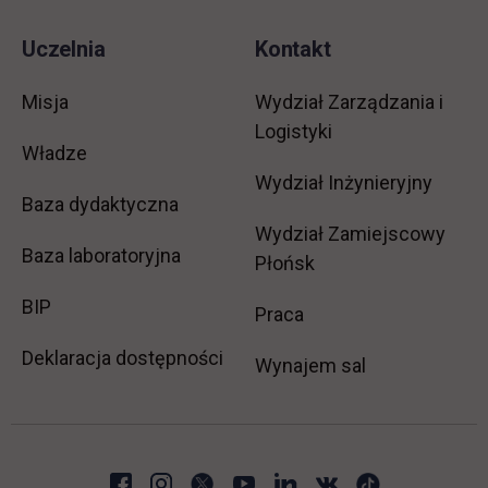
Uczelnia
Kontakt
Misja
Wydział Zarządzania i
Logistyki
Władze
Wydział Inżynieryjny
Baza dydaktyczna
Wydział Zamiejscowy
Baza laboratoryjna
Płońsk
link otwiera się w nowej karcie
BIP
link otwiera się w no
Praca
Deklaracja dostępności
Wynajem sal