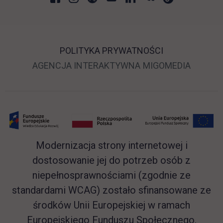
POLITYKA PRYWATNOŚCI
LINK OTWIERA SIĘ 
LINK O
AGENCJA INTERAKTYWNA
MIGOMEDIA
Modernizacja strony internetowej i
dostosowanie jej do potrzeb osób z
niepełnosprawnościami (zgodnie ze
standardami WCAG) zostało sfinansowane ze
środków Unii Europejskiej w ramach
Europejskiego Funduszu Społecznego.