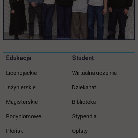
Pomiń
Edukacja
Student
Informacje w stopce
stopkę
Licencjackie
Wirtualna uczelnia
Inżynierskie
Dziekanat
Magisterskie
Biblioteka
Podyplomowe
Stypendia
Płońsk
Opłaty