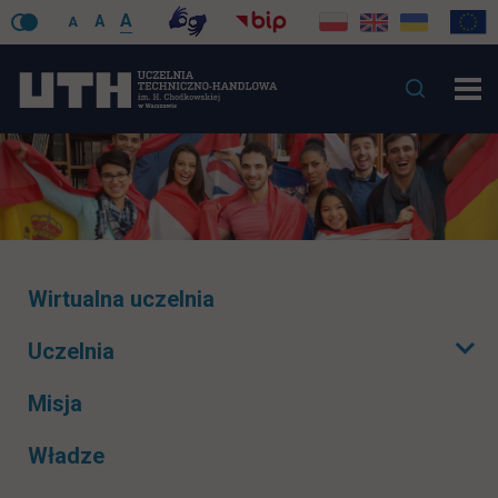
A
A
A
Pomiń
Wirtualna uczelnia
nawigacje
Uczelnia
Rozwiń podmenu
Misja
Władze