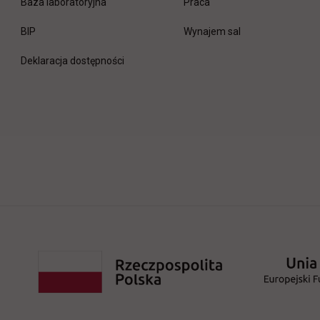
link otwiera się w nowej 
Baza laboratoryjna
Praca
link otwiera się w nowej karcie
BIP
Wynajem sal
Deklaracja dostępności