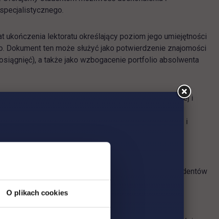
specjalistycznego.
 ukończenia lektoratu określający poziom jego umiejętności
. Dokument ten może służyć jako potwierdzenie znajomości
osiągnięć), a także jako wzbogacenie portfolio absolwenta
w studiów stacjonarnych i niestacjonarnych rzetelnej i
u Kształcenia Językowego.
ętności swobodnego funkcjonowania w wielojęzycznym i
 do dalszego samodzielnego doskonalenia swoich
ktycznych i sposobów nauczania oraz uczenia się studentów
tudentów, a także wymaganiom rynku pracy, poprzez
O plikach cookies
 kształcenie.