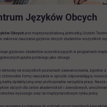
ntrum Języków Obcych
zyków Obcych
jest międzywydziałową jednostką Uczelni Technic
w zakresie nauczania języków obcych studentów wszystkich wydz
wuje językowo studentów uczestniczących w programach międz
granicznych języka polskiego jako obcego.
 lektoraty na wszystkich poziomach zaawansowania, zgodnie 
c różnorodne formy nauczania w sposób odpowiadający nowo
kadrę dydaktyczną oraz profesjonalne narzędzia pracy. Nasza of
zyków obcych dla celów akademickich i zawodowych, umożliwia
olnictwa wyższego oraz na międzynarodowym rynku pracy.
y programy kształcenia do potrzeb poszczególnych kierunków.