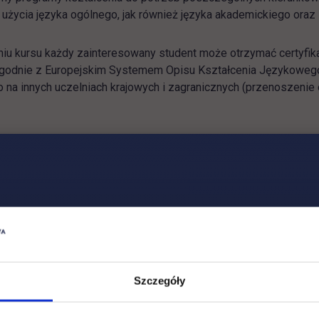
użycia języka ogólnego, jak również języka akademickiego oraz 
u kursu każdy zainteresowany student może otrzymać certyfikat
godnie z Europejskim Systemem Opisu Kształcenia Językowego
 na innych uczelniach krajowych i zagranicznych (przenoszenie 
 Języków Obcych jest oferowanie studentom wszystkich wydziałó
ej nauki języków obcych zgodnie z Europejskim Systemem Opis
 działalności jest umożliwienie studentom UTH zdobycie umiej
wym środowisku akademickim i zawodowym oraz przygotowanie
językowych.
gicznym Centrum Języków Obcych jest doskonalenie usług dyda
owiadały one potrzebom akademickim, zawodowym i osobistym s
Szczegóły
kompetencji nauczycieli CJO oraz warunków, w jakich przebiega