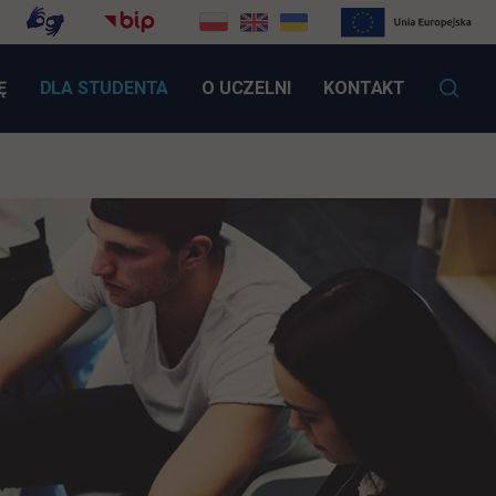
LINK OTWIERA SIĘ W NOWEJ KARCIE
Ę
DLA STUDENTA
O UCZELNI
KONTAKT