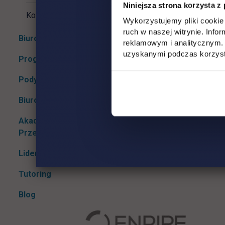
CJO zajmuje 
Niniejsza strona korzysta z
procesu dyda
Kontakt
Wykorzystujemy pliki cookie 
CJO.
ruch w naszej witrynie. Inf
Biuro karier
Rozwiń podmenu
reklamowym i analitycznym. 
uzyskanymi podczas korzysta
Program Erasmus+
Podyplomowe
Rozwiń podmenu
Biuro Projektów Unijnych
Akademicki Inkubator
Przedsiębiorczości UTH
Liderzy Kierunków
Tutoring
Blog