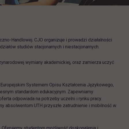
zno-Handlowej. CJO organizuje i prowadzi działalności
iałów studiów stacjonarnych i niestacjonarnych.
ynarodowej wymiany akademickiej, oraz zamierza uczyć
z Europejskim Systemem Opisu Kształcenia Językowego,
czesnym standardom edukacyjnym. Zapewniamy
erta odpowiada na potrzeby uczelni i rynku pracy.
my absolwentom UTH przyszłe zatrudnienie i mobilność w
 Oferujemy studentom możliwość doskonalenia i