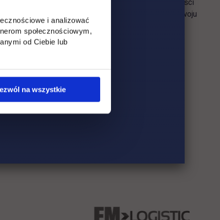
analizą ankiet studenckich w celu podniesienia jakości
gzaminów oraz wprowadzeniem spójnego systemu rozwoju
ołecznościowe i analizować
artnerom społecznościowym,
anymi od Ciebie lub
ezwól na wszystkie