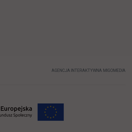
karcie
LINK OTWIERA 
LIN
AGENCJA INTERAKTYWNA
MIGOMEDIA