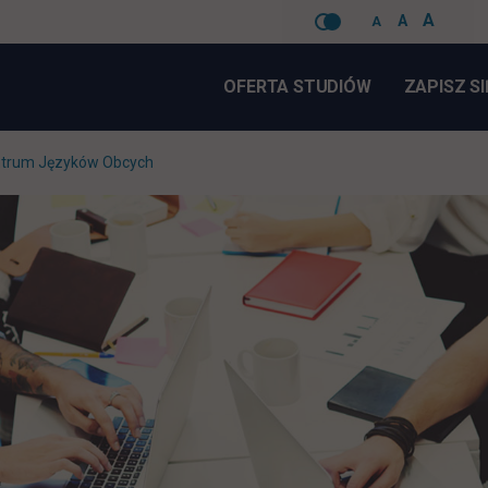
A
A
A
Pomiń
nawigacje
OFERTA STUDIÓW
ZAPISZ SI
ntrum Języków Obcych