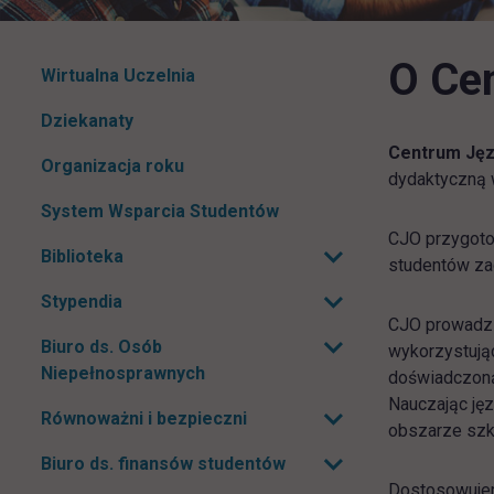
O Ce
Pomiń
Wirtualna Uczelnia
nawigacje
Dziekanaty
Centrum Ję
Organizacja roku
dydaktyczną 
System Wsparcia Studentów
CJO przygoto
Biblioteka
studentów za
Rozwiń podmenu
Stypendia
Rozwiń podmenu
CJO prowadzi
Biuro ds. Osób
wykorzystują
Rozwiń podmenu
Niepełnosprawnych
doświadczoną 
Nauczając ję
Równoważni i bezpieczni
Rozwiń podmenu
obszarze szk
Biuro ds. finansów studentów
Dostosowujem