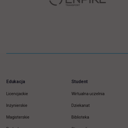
Pomiń
Informacje w stopce
stopkę
Edukacja
Student
Licencjackie
Wirtualna uczelnia
Inżynierskie
Dziekanat
Magisterskie
Biblioteka