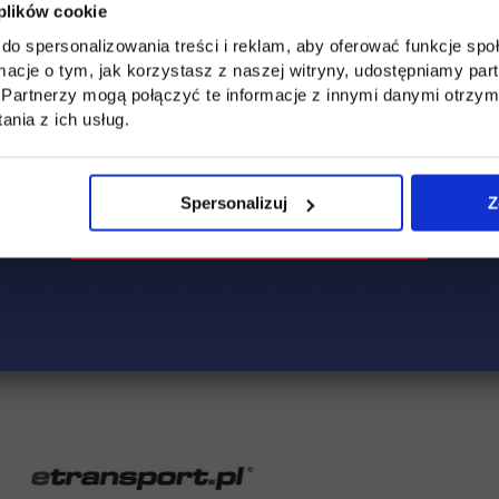
się monitorowaniem programów nauczania języków obcych w UTH, 
 plików cookie
ktycznego, wdrażaniem ujednoliconych warunków zaliczeń i e
do spersonalizowania treści i reklam, aby oferować funkcje sp
ormacje o tym, jak korzystasz z naszej witryny, udostępniamy p
Partnerzy mogą połączyć te informacje z innymi danymi otrzym
nia z ich usług.
Spersonalizuj
Z