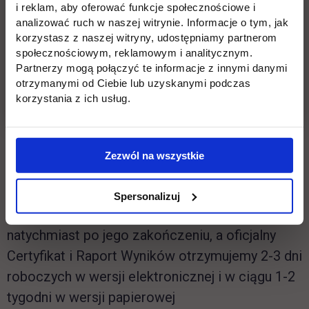
przez całą dobę, 365 dni w roku
i reklam, aby oferować funkcje społecznościowe i
analizować ruch w naszej witrynie. Informacje o tym, jak
korzystasz z naszej witryny, udostępniamy partnerom
szeroki zakres diagnostyczny
społecznościowym, reklamowym i analitycznym.
Partnerzy mogą połączyć te informacje z innymi danymi
egzamin mierzy wszystkie poziomy
otrzymanymi od Ciebie lub uzyskanymi podczas
zaawansowania od A1 do C2 wg
CEFR
, i w
korzystania z ich usług.
praktyce nie można go nie zdać!
Zezwól na wszystkie
natychmiastowe rezultaty
wyniki są dostępne już w ciągu 48h po teście.
Spersonalizuj
(wstępne rezultaty egzaminu znane są
natychmiast po jego zakończeniu, a oficjalny
Certyfikat i Raport Wyników otrzymujemy 2-3 dni
roboczych w wersji elektronicznej i w ciągu 1-2
tygodni w wersji papierowej