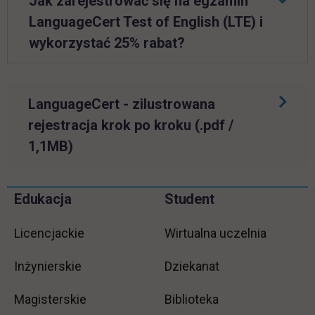
Jak zarejestrować się na egzamin
LanguageCert Test of English (LTE)
i
wykorzystać 25% rabat?
LanguageCert
- zilustrowana
rejestracja krok po kroku (.pdf /
link otwiera się w nowej karcie
1,1MB)
Pomiń
Edukacja
Student
Informacje w stopce
stopkę
Licencjackie
Wirtualna uczelnia
Inżynierskie
Dziekanat
Magisterskie
Biblioteka