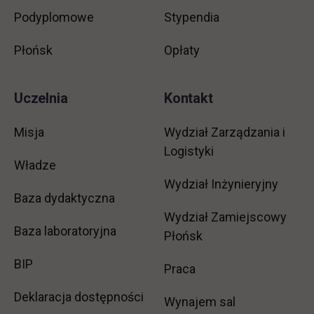
Podyplomowe
Stypendia
Płońsk
Opłaty
Uczelnia
Kontakt
Misja
Wydział Zarządzania i
Logistyki
Władze
Wydział Inżynieryjny
Baza dydaktyczna
Wydział Zamiejscowy
Baza laboratoryjna
Płońsk
link otwiera się w nowej karcie
BIP
link otwiera się w no
Praca
Deklaracja dostępności
Wynajem sal