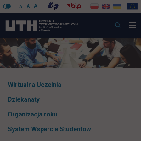
A
A
A
Pomiń
Wirtualna Uczelnia
nawigacje
Dziekanaty
Organizacja roku
System Wsparcia Studentów