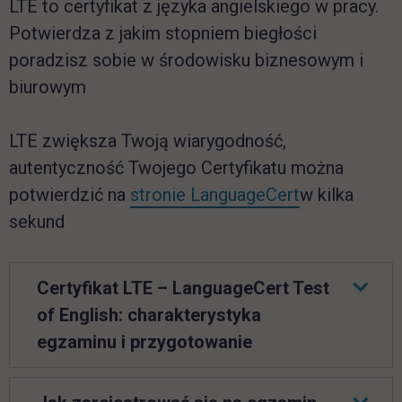
LTE
to certyfikat z języka angielskiego w pracy.
Potwierdza z jakim stopniem biegłości
poradzisz sobie w środowisku biznesowym i
biurowym
LTE
zwiększa Twoją wiarygodność,
autentyczność Twojego Certyfikatu można
link otwiera 
potwierdzić na
stronie
LanguageCert
w kilka
sekund
Certyfikat
LTE –
LanguageCert
Test
of English
: charakterystyka
egzaminu i przygotowanie